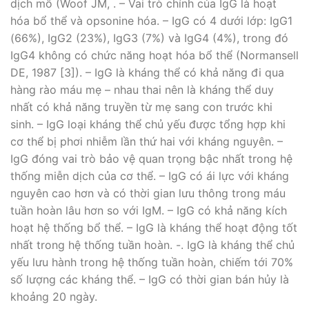
dịch mô (Woof JM, . – Vai trò chính của IgG là hoạt
hóa bổ thể và opsonine hóa. – IgG có 4 dưới lớp: IgG1
(66%), IgG2 (23%), IgG3 (7%) và IgG4 (4%), trong đó
IgG4 không có chức năng hoạt hóa bổ thể (Normansell
DE, 1987 [3]). – IgG là kháng thể có khả năng đi qua
hàng rào máu mẹ – nhau thai nên là kháng thể duy
nhất có khả năng truyền từ mẹ sang con trước khi
sinh. – IgG loại kháng thể chủ yếu được tổng hợp khi
cơ thể bị phơi nhiễm lần thứ hai với kháng nguyên. –
IgG đóng vai trò bảo vệ quan trọng bậc nhất trong hệ
thống miễn dịch của cơ thể. – IgG có ái lực với kháng
nguyên cao hơn và có thời gian lưu thông trong máu
tuần hoàn lâu hơn so với IgM. – IgG có khả năng kích
hoạt hệ thống bổ thể. – IgG là kháng thể hoạt động tốt
nhất trong hệ thống tuần hoàn. -. IgG là kháng thể chủ
yếu lưu hành trong hệ thống tuần hoàn, chiếm tới 70%
số lượng các kháng thể. – IgG có thời gian bán hủy là
khoảng 20 ngày.