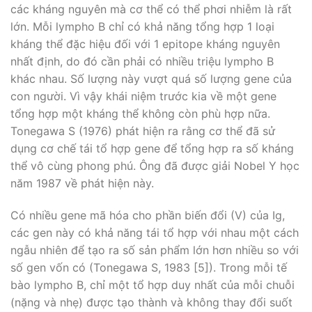
các kháng nguyên mà cơ thể có thể phơi nhiễm là rất
lớn. Mỗi lympho B chỉ có khả năng tổng hợp 1 loại
kháng thể đặc hiệu đối với 1 epitope kháng nguyên
nhất định, do đó cần phải có nhiều triệu lympho B
khác nhau. Số lượng này vượt quá số lượng gene của
con người. Vì vậy khái niệm trước kia về một gene
tổng hợp một kháng thể không còn phù hợp nữa.
Tonegawa S (1976) phát hiện ra rằng cơ thể đã sử
dụng cơ chế tái tổ hợp gene để tổng hợp ra số kháng
thể vô cùng phong phú. Ông đã được giải Nobel Y học
năm 1987 về phát hiện này.
Có nhiều gene mã hóa cho phần biến đổi (V) của Ig,
các gen này có khả năng tái tổ hợp với nhau một cách
ngẫu nhiên để tạo ra số sản phẩm lớn hơn nhiều so với
số gen vốn có (Tonegawa S, 1983 [5]). Trong mỗi tế
bào lympho B, chỉ một tổ hợp duy nhất của mỗi chuỗi
(nặng và nhẹ) được tạo thành và không thay đổi suốt