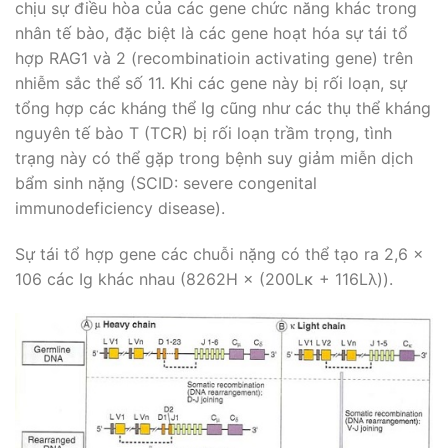
chịu sự điều hòa của các gene chức năng khác trong
nhân tế bào, đặc biệt là các gene hoạt hóa sự tái tổ
hợp RAG1 và 2 (recombinatioin activating gene) trên
nhiễm sắc thể số 11. Khi các gene này bị rối loạn, sự
tổng hợp các kháng thể Ig cũng như các thụ thể kháng
nguyên tế bào T (TCR) bị rối loạn trầm trọng, tình
trạng này có thể gặp trong bệnh suy giảm miễn dịch
bẩm sinh nặng (SCID: severe congenital
immunodeficiency disease).
Sự tái tổ hợp gene các chuỗi nặng có thể tạo ra 2,6 ×
106 các Ig khác nhau (8262H × (200Lκ + 116Lλ)).