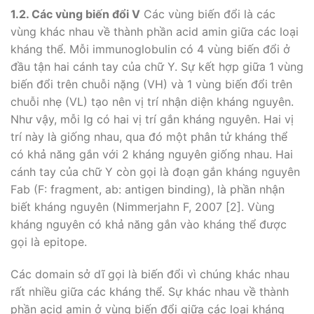
1.2. Các
vùng
biến
đổi V
Các vùng biến đổi là các
vùng khác nhau về thành phần acid amin giữa các loại
kháng thể. Mỗi immunoglobulin có 4 vùng biến đổi ở
đầu tận hai cánh tay của chữ Y. Sự kết hợp giữa 1 vùng
biến đổi trên chuỗi nặng (VH) và 1 vùng biến đổi trên
chuỗi nhẹ (VL) tạo nên vị trí nhận diện kháng nguyên.
Như vậy, mỗi Ig có hai vị trí gắn kháng nguyên. Hai vị
trí này là giống nhau, qua đó một phân tử kháng thể
có khả năng gắn với 2 kháng nguyên giống nhau. Hai
cánh tay của chữ Y còn gọi là đoạn gắn kháng nguyên
Fab (F: fragment, ab: antigen binding), là phần nhận
biết kháng nguyên (Nimmerjahn F, 2007 [2]. Vùng
kháng nguyên có khả năng gắn vào kháng thể được
gọi là epitope.
Các domain sở dĩ gọi là biến đổi vì chúng khác nhau
rất nhiều giữa các kháng thể. Sự khác nhau về thành
phần acid amin ở vùng biến đổi giữa các loại kháng