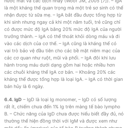
nước mắt và các dịch nhầy (Woof JM, 2005 [7]). – IgA
là một kháng thể quan trọng mà một trẻ sơ sinh có thể
nhận được từ sữa mẹ. – IgA bắt đầu được tổng hợp từ
khi sinh nhưng ngay cả khi một năm tuổi, trẻ cũng chỉ
có được mức độ IgA bằng 20% mức độ IgA của người
trưởng thành. – IgA có thể thoát khỏi dòng máu và đi
vào các dịch của cơ thể. – IgA cũng là kháng thể có
vai trò bảo vệ đầu tiên cho các bề mặt niêm mạc của
các cơ quan như ruột, mũi và phổi. – IgA đôi khi lưu
hành trong máu dưới dạng gồm hai hoặc nhiều hơn
các chuỗi kháng thể IgA cơ bản. – Khoảng 20% các
kháng thể được tổng hợp là loại IgA. – IgA có thời gian
bán hủy là 6 ngày.
6.4. IgD
– IgD là loại Ig monomer, – IgD có số lượng
rất ít, chiếm chưa đến 1% Ig trên màng tế bào lympho
B. – Chức năng của IgD chưa được hiểu biết đầy đủ, nó
thường thể hiện đồng thời với IgM và được xem như