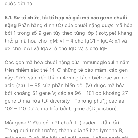
cuộc đời nó.
5.1. Sự t
ổ chức, tái tổ hợp và giải mã các gene chuỗi
nặng
Phần hằng định (C) của chuỗi nặng được mã hóa
bởi 1 trong số 9 gen tùy theo từng lớp (isotype) kháng
thể: µ mã hóa cho IgM; γ1 – 4 cho IgG1 – IgG4; α1 và
α2 cho IgA1 và IgA2; δ cho IgD và ε cho IgE.
Các gen mã hóa chuỗi nặng của immunoglobulin nằm
trên nhiễm sắc thể 14. Ở những tế bào mầm, các gen
này được sắp xếp thành 4 vùng tách biệt: các amino
acid (aa) 1 – 95 của phần biến đổi (V) được mã hóa
bởi khoảng 51 gene V; các aa 96 – 101 do khoảng 27
gene D mã hóa (D: diversity – “phong phú”); các aa
102 – 110 được mã hóa bởi 6 gene J(J: junction).
Mỗi gene V đều có một chuỗi L (leader – dẫn lối).
Trong quá trình trưởng thành của tế bào lympho B,