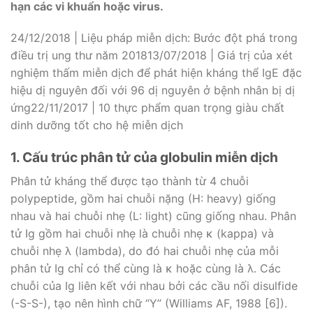
hạn các vi khuẩn hoặc virus.
24/12/2018 | Liệu pháp miễn dịch: Bước đột phá trong
điều trị ung thư năm 201813/07/2018 | Giá trị của xét
nghiệm thấm miễn dịch để phát hiện kháng thể IgE đặc
hiệu dị nguyên đối với 96 dị nguyên ở bệnh nhân bị dị
ứng22/11/2017 | 10 thực phẩm quan trọng giàu chất
dinh dưỡng tốt cho hệ miễn dịch
1. Cấu trúc phân tử của globulin miễn dịch
Phân tử kháng thể được tạo thành từ 4 chuỗi
polypeptide, gồm hai chuỗi nặng (H: heavy) giống
nhau và hai chuỗi nhẹ (L: light) cũng giống nhau. Phân
tử Ig gồm hai chuỗi nhẹ là chuỗi nhẹ κ (kappa) và
chuỗi nhẹ λ (lambda), do đó hai chuỗi nhẹ của mỗi
phân tử Ig chỉ có thể cùng là κ hoặc cùng là λ. Các
chuỗi của Ig liên kết với nhau bởi các cầu nối disulfide
(-S-S-), tạo nên hình chữ “Y” (Williams AF, 1988 [6]).