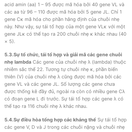
acid amin (aa) 1 – 95 được mã hóa bởi 40 gene VL và
các aa từ 96 – 110 được mã hóa bởi 5 gene JL. Chỉ 1
gene Cκ mã hóa cho phần hằng định của chuỗi nhẹ
này. Như vậy, sự tái tổ hợp của một gene VLκ với một
gene JLκ có thể tạo ra 200 chuỗi nhẹ κ khác nhau (40
× 5).
5.3.Sự t
ổ chức, tái tổ hợp và giải mã các gene chuỗi
nhẹ lambda
Các gene của chuỗi nhẹ λ (lambda) thuộc
nhiễm sắc thể 22. Tương tự chuỗi nhẹ κ, phần biến
thiên (V) của chuỗi nhẹ λ cũng được mã hóa bởi các
gene VL và các gene JL. Số lượng các gene chưa
được thống kê đầy đủ, ngoài ra còn có nhiều gene Cλ
có đoạn gene L đi trước. Sự tái tổ hợp các gene λ có
thể tạo ra 116 chuỗi nhẹ λ khác nhau.
5.4.Sự đ
iều hòa
tổng hợp các
kháng thể
Sự tái tổ hợp
các gene V, D và J trong các chuỗi nặng và chuỗi nhẹ