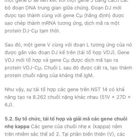
một gene D sẽ liên kết với một gene J bằng cách cắt
bỏ đoạn DNA trung gian giữa chúng. Đoạn DJ mới
được tạo thành cùng với gene Cμ (hằng định) được
sao chép thành mRNA tương ứng, dịch mã ra một
protein DJ-Cμ tạm thời.
Sau đó, một gene V cùng với đoạn L tương ứng của nó
được gắn vào đoạn DJ kể trên (tái tổ hợp VDJ). Gene
VDJ mới tổ hợp và gene Cμ được dịch mã tạo ra
protein VDJ-Cμ. Chuỗi L sau đó được cắt ra, tạo thành
protein chuỗi nặng của kháng thể IgM.
Như vậy, sự tái tổ hợp các gene trên NST 14 có khả
năng tạo ra 8.262 chuỗi nặng khác nhau (51V × 27D ×
6J).
5.2. Sự t
ổ chức, tái tổ hợp và giải mã các gene chuỗi
nhẹ kappa
Các gene của chuỗi nhẹ κ (kappa) nằm
trên nhiễm sắc thể số 2. Tại phần biến thiên (V), các