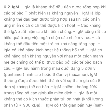
6.2. IgM
– IgM là kháng thể đầu tiên được tổng hợp khi
các tế bào T phát hiện ra kháng nguyên – IgM là lớp
kháng thể đầu tiên được tổng hợp sau khi các phản
ứng miễn dịch dịch thể được kích hoạt. – Các kháng
thể IgA xuất hiện sau khi tiêm chủng. – IgM cũng rất có
hiệu quả trong việc ngăn chặn các nhiễm virus. – Là
kháng thể đầu tiên một trẻ có khả năng tổng hợp. –
IgM có khả năng kích hoạt hệ thống bổ thể. – IgM có
khả năng gắn kháng nguyên với nhau một cách mạnh
mẽ để chúng có thể bị thực bào bởi các tế bào bạch
cầu. – IgM lưu hành trong máu dưới dạng 5 đơn vị
(pentamer) hình sao hoặc 6 đơn vị (hexamer). IgM
thường được được hình thành với sự tham gia của 5
đơn vị kháng thể cơ bản. – IgM chiếm khoảng 10%
trong tổng số các globulin miễn dịch. – IgM là một
kháng thể có kích thước phân tử lớn nhất (khối lượng
phân tử = 900 kDa). – IgM có thời gian bán hủy (half-