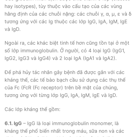
hay isotypes), tùy thuộc vào cấu tạo của các vùng
hằng định của các chuỗi nặng: các chuỗi γ, α, μ, ε và δ
tương ứng với các Ig thuộc các lớp IgG, IgA, IgM, IgE
và IgD.
Ngoài ra, các khác biệt tinh tế hơn cũng tồn tại ở một
số lớp immunoglobulin. Ở người, có 4 loại IgG (IgG1,
IgG2, IgG3 và IgG4) và 2 loại IgA (IgA1 và IgA2).
Để phá hủy tác nhân gây bệnh đã được gắn với các
kháng thể, các tế bào bạch cầu sử dụng các thụ thể
của Fc (FcR (Fc receptor) trên bề mặt của chúng,
tương ứng với từng lớp IgG, IgA, IgM, IgE và IgD.
Các lớp kháng thể gồm:
6.1. IgG
– IgG là loại immunoglobulin monomer, là
kháng thể phổ biến nhất trong máu, sữa non và các