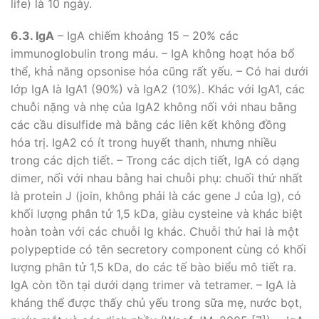
life) là 10 ngày.
6.3. IgA
– IgA chiếm khoảng 15 – 20% các
immunoglobulin trong máu. – IgA không hoạt hóa bổ
thể, khả năng opsonise hóa cũng rất yếu. – Có hai dưới
lớp IgA là IgA1 (90%) và IgA2 (10%). Khác với IgA1, các
chuỗi nặng và nhẹ của IgA2 không nối với nhau bằng
các cầu disulfide mà bằng các liên kết không đồng
hóa trị. IgA2 có ít trong huyết thanh, nhưng nhiều
trong các dịch tiết. – Trong các dịch tiết, IgA có dạng
dimer, nối với nhau bằng hai chuỗi phụ: chuối thứ nhất
là protein J (join, không phải là các gene J của Ig), có
khối lượng phân tử 1,5 kDa, giàu cysteine và khác biệt
hoàn toàn với các chuỗi Ig khác. Chuỗi thứ hai là một
polypeptide có tên secretory component cùng có khối
lượng phân tử 1,5 kDa, do các tế bào biểu mô tiết ra.
IgA còn tồn tại dưới dạng trimer và tetramer. – IgA là
kháng thể được thấy chủ yếu trong sữa mẹ, nước bọt,