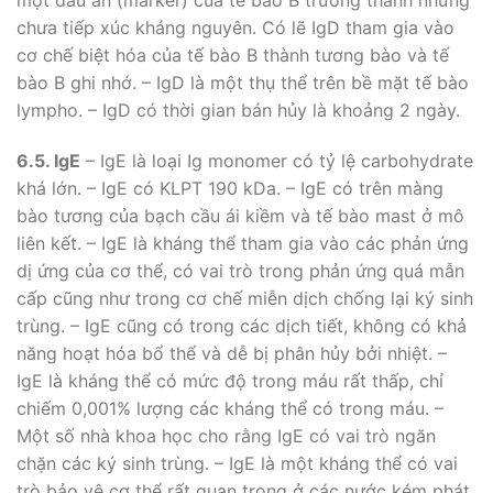
một dấu ấn (marker) của tế bào B trưởng thành nhưng
chưa tiếp xúc kháng nguyên. Có lẽ IgD tham gia vào
cơ chế biệt hóa của tế bào B thành tương bào và tế
bào B ghi nhớ. – IgD là một thụ thể trên bề mặt tế bào
lympho. – IgD có thời gian bán hủy là khoảng 2 ngày.
6.5. IgE
– IgE là loại Ig monomer có tỷ lệ carbohydrate
khá lớn. – IgE có KLPT 190 kDa. – IgE có trên màng
bào tương của bạch cầu ái kiềm và tế bào mast ở mô
liên kết. – IgE là kháng thể tham gia vào các phản ứng
dị ứng của cơ thể, có vai trò trong phản ứng quá mẫn
cấp cũng như trong cơ chế miễn dịch chống lại ký sinh
trùng. – IgE cũng có trong các dịch tiết, không có khả
năng hoạt hóa bổ thể và dễ bị phân hủy bởi nhiệt. –
IgE là kháng thể có mức độ trong máu rất thấp, chỉ
chiếm 0,001% lượng các kháng thể có trong máu. –
Một số nhà khoa học cho rằng IgE có vai trò ngăn
chặn các ký sinh trùng. – IgE là một kháng thể có vai
trò bảo vệ cơ thể rất quan trọng ở các nước kém phát