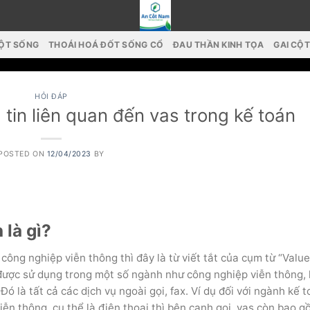
CỘT SỐNG
THOÁI HOÁ ĐỐT SỐNG CỔ
ĐAU THẦN KINH TỌA
GAI CỘ
HỎI ĐÁP
 tin liên quan đến vas trong kế toán
POSTED ON
12/04/2023
BY
 là gì?
ông nghiệp viễn thông thì đây là từ viết tắt của cụm từ “Value
g, được sử dụng trong một số ngành như công nghiệp viễn thông,
 là tất cả các dịch vụ ngoài gọi, fax. Ví dụ đối với ngành kế t
viễn thông, cụ thể là điện thoại thì bên cạnh gọi, vas còn bao 