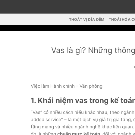
Skip
to
content
THOÁT VỊ ĐĨA ĐỆM
THOÁI HÓA 
Vas là gì? Những thông
Việc làm Hành chính – Văn phòng
1. Khái niệm vas trong kế toán
“Vas” có nhiều cách hiểu khác nhau, theo ngành c
added service” – là một dịch vụ giá trị gia tăn
tầng mạng và nhiều ngành nghề khác liên quan. Đó
đó là những
chuẩn mực kế toán
, đối với ngành 