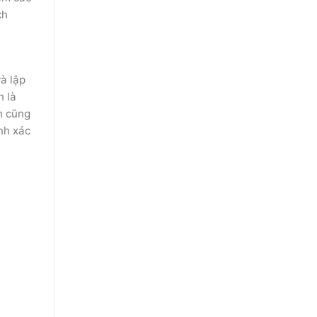
ch
à lập
n là
n cũng
nh xác