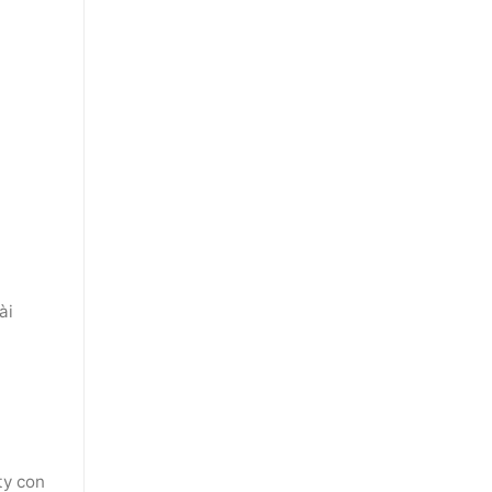
ài
ty con