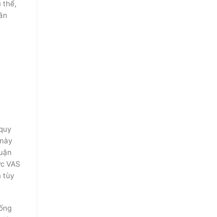
 thể,
hần
 quy
 này
huận
ực VAS
n tùy
hống