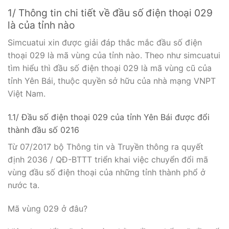
1/ Thông tin chi tiết về đầu số điện thoại 029
là của tỉnh nào
Simcuatui xin được giải đáp thắc mắc đầu số điện
thoại 029 là mã vùng của tỉnh nào. Theo như simcuatui
tìm hiểu thì đầu số điện thoại 029 là mã vùng cũ của
tỉnh Yên Bái, thuộc quyền sở hữu của nhà mạng VNPT
Việt Nam.
1.1/ Đầu số điện thoại 029 của tỉnh Yên Bái được đổi
thành đầu số 0216
Từ 07/2017 bộ Thông tin và Truyền thông ra quyết
định 2036 / QĐ-BTTT triển khai việc chuyển đổi mã
vùng đầu số điện thoại của những tỉnh thành phổ ở
nước ta.
Mã vùng 029 ở đâu?