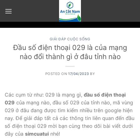
Skip
to
content
GIẢI ĐÁP CUỘC SỐNG
Đầu số điện thoại 029 là của mạng
nào đổi thành gì ở đâu tỉnh nào
POSTED ON
17/04/2023
BY
Các cụm từ như: 029 là mạng gì,
đầu số điện thoại
029
của mạng nào, đầu số 029 của tỉnh nào, mã vùng
029 ở đâu đang được tìm kiếm nhiều trên google hiện
nay. Để giải đáp tất cả các thông tin liên quan đến đầu
số điện thoại 029 mời bạn cùng theo dõi bài viết dưới
đây của
simcuatui
nhé!