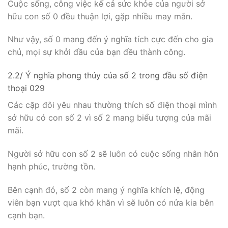
Cuộc sống, công việc kế cả sức khỏe của người sở
hữu con số 0 đều thuận lợi, gặp nhiều may mắn.
Như vậy, số 0 mang đến ý nghĩa tích cực đến cho gia
chủ, mọi sự khởi đầu của bạn đều thành công.
2.2/ Ý nghĩa phong thủy của số 2 trong đầu số điện
thoại 029
Các cặp đôi yêu nhau thường thích số điện thoại mình
sở hữu có con số 2 vì số 2 mang biểu tượng của mãi
mãi.
Người sở hữu con số 2 sẽ luôn có cuộc sống nhân hôn
hạnh phúc, trường tồn.
Bên cạnh đó, số 2 còn mang ý nghĩa khích lệ, động
viên bạn vượt qua khó khăn vì sẽ luôn có nửa kia bên
cạnh bạn.