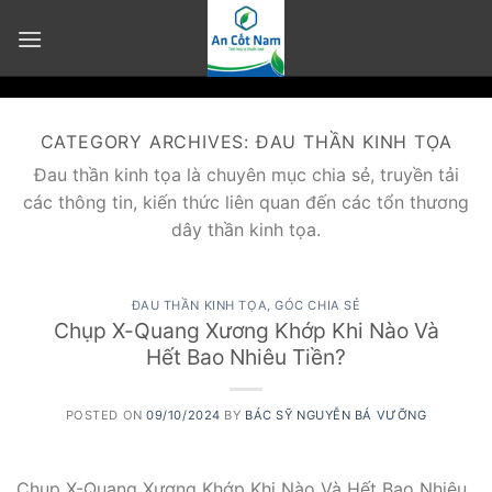
Skip
to
content
CATEGORY ARCHIVES:
ĐAU THẦN KINH TỌA
Đau thần kinh tọa là chuyên mục chia sẻ, truyền tải
các thông tin, kiến thức liên quan đến các tổn thương
dây thần kinh tọa.
ĐAU THẦN KINH TỌA
,
GÓC CHIA SẺ
Chụp X-Quang Xương Khớp Khi Nào Và
Hết Bao Nhiêu Tiền?
POSTED ON
09/10/2024
BY
BÁC SỸ NGUYỄN BÁ VƯỠNG
Chụp X-Quang Xương Khớp Khi Nào Và Hết Bao Nhiêu