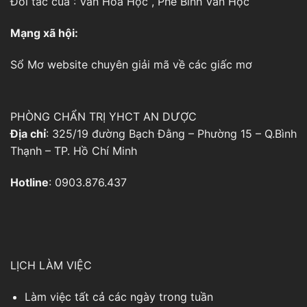
Đối tác của :
Văn Hóa Học
,
Phê Bình Văn Học
Mạng xã hội:
Sổ Mơ
website chuyên giải mã về các giấc mơ
PHÒNG CHẨN TRỊ YHCT AN DƯỢC
Địa chỉ
: 325/19 đường Bạch Đằng – Phường 15 – Q.Bình
Thạnh – TP. Hồ Chí Minh
Hotline
: 0903.876.437
LỊCH LÀM VIỆC
Làm việc tất cả các ngày trong tuần