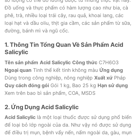
số lượng có thể đo lường được từ những thực vật này.
Đồ uống và thực phẩm có hàm lượng cao như bia, cà
phê, trà, nhiều loại trái cây, rau quả, khoai lang, các
loại hạt và dầu oliu, thịt gia cầm, các sản phẩm từ sữa,
đường, bánh mì và ngũ cốc.
1. Thông Tin Tổng Quan Về Sản Phẩm Acid
Salicylic
Tên sản phẩm
Acid Salicylic
Công thức
C7H6O3
Ngoại quan
Tinh thể kết tinh không màu
Ứng dụng
Dùng trong công nghiệp, nông nghiệp
Xuất xứ
Pháp
Quy cách đóng gói
Gói 1 kg, Bao 25 kg
Hạn sử dụng
Xem trên bao bì sản phẩm, COA, MSDS
2. Ứng Dụng Acid Salicylic
Acid Salicylic
là một loại thuốc được sử dụng phổ biến
để loại bỏ lớp ngoài của da. Như vậy nó được sử dụng
để điều trị mụn, bệnh vẩy nến, nấm ngoài da, gàu, mụn