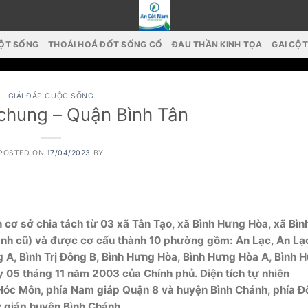
CỘT SỐNG
THOÁI HOÁ ĐỐT SỐNG CỔ
ĐAU THẦN KINH TỌA
GAI CỘ
GIẢI ĐÁP CUỘC SỐNG
 chung – Quận Bình Tân
POSTED ON
17/04/2023
BY
ơ sở chia tách từ 03 xã Tân Tạo, xã Bình Hưng Hòa, xã Bình
́nh cũ) và được cơ cấu thành 10 phường gồm: An Lạc, An Lạ
ng A, Bình Trị Đông B, Bình Hưng Hòa, Bình Hưng Hòa A, Bình 
05 tháng 11 năm 2003 của Chính phủ. Diện tích tự nhiên
 Hóc Môn, phía Nam giáp Quận 8 và huyện Bình Chánh, phía 
y giáp huyện Bình Chánh.