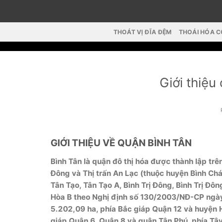
Skip
to
content
THOÁT VỊ ĐĨA ĐỆM
THOÁI HÓA 
Giới thiệu
GIỚI THIỆU VỀ QUẬN BÌNH TÂN
Bình Tân là quận đô thị hóa được thành lập trên c
Đông và Thị trấn An Lạc (thuộc huyện Bình Cha
Tân Tạo, Tân Tạo A, Bình Trị Đông, Bình Trị Đô
Hòa B theo Nghị định số 130/2003/NĐ-CP ngày 
5.202,09 ha, phía Bắc giáp Quận 12 và huyện
giáp Quận 6, Quận 8 và quận Tân Phú, phía Tâ