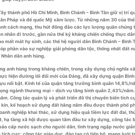
Tây thành phố Hồ Chí Minh, Bình Chánh – Bình Tân giữ vị trí q
ân Pháp và đế quốc Mỹ xâm lược. Từ những năm 30 của thế
ranh cách mạng, thu hút đông đảo các lực lượng quần chúng
tiền nhân đi trước, gần nửa thế kỷ kháng chiến chống thực dâ
 mất mát hy sinh, các thế hệ người dân Bình Chánh – Bình 
góp phần vào sự nghiệp giải phóng dân tộc, thống nhất đất n
à Nhân dân anh hùng.
ng anh hùng trong kháng chiến, trong xây dựng chủ nghĩa xã
hực hiện đường lối đổi mới của Đảng, đã xây dựng quận Bình
tựu nổi bật. Kinh tế của quận tăng trưởng bình quân 14,8%/n
trọng ngành thương mại – dịch vụ tăng bình quân 2,43%/năm.
m. Công tác quản lý và phát triển đô thị chuyển biến tích c
̉ kín, kế hoạch sử dụng đất hằng năm đều được thành phố p
oanh nghiệp khai thác, sử dụng hiệu quả tiềm lực đất đai, th
huật, hạ tầng xã hội được quan tâm đầu tư xây dựng, công tác 
 bảo cấp nước sạch cho người dân, tình trạng ngập nước giả
ả tích cực; công tác giáo dục, đào tạo có tiến bộ, mạng lưới 