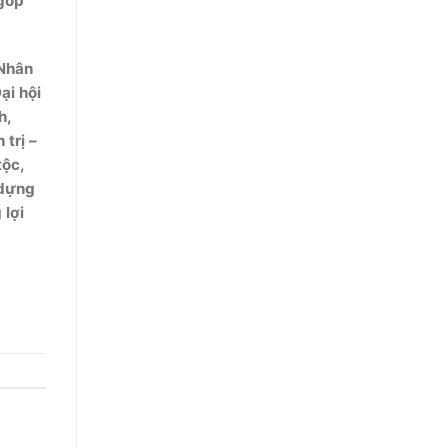
 góp
 Nhân
ại hội
h,
 trị –
tộc,
 dựng
 lợi