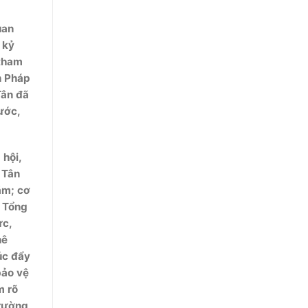
uan
 kỷ
 tham
n Pháp
Tân đã
ước,
 hội,
 Tân
ăm; cơ
 Tổng
ực,
hê
úc đẩy
bảo vệ
m rõ
trường