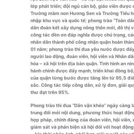
lớp phát triển; đội ngủ cán bộ, giáo viên đư
Trường mầm non Hương Sen và Trường Tiểu học 
nhập khu vực và quốc tế; phong trào “Toàn dâ
dân đoàn kết xây dựng nông thôn mới, đô thị vă
công tác đền ơn đáp nghĩa được chú trọng, cá
nhân dân thành phố công nhận quận hoàn thành
01 năm; phong trào thi đua yêu nước được đẩy
người lao động, đoàn viên, hội viên và Nhân dâ
hóa – xã hội trên địa bàn quận. Tình hình an ni
hành chính được đẩy mạnh, triển khai đồng bộ, 
của quận từng bước được tăng lên từ 95,5 đi
sắc. Công tác tiếp công dân, xử lý đơn, giải qu
thư đạt trên 95%.
Phong trào thi đua “Dân vận khéo” ngày càng lan 
trung đổi mới nội dung, phương thức hoạt động
hợp pháp, chính đáng của đoàn viên, hội viên, 
giám sát và phản biện xã hội đối với hoạt độn