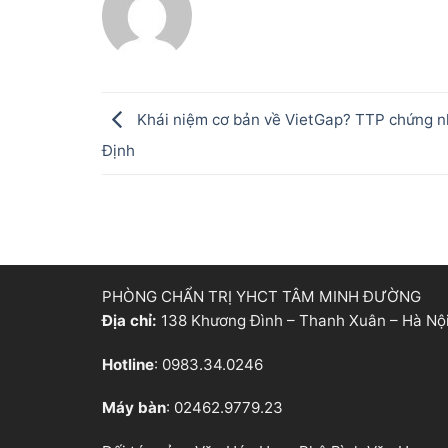
Khái niệm cơ bản về VietGap? TTP chứng n
Định
PHÒNG CHẨN TRỊ YHCT TÂM MINH ĐƯỜNG
Địa chỉ:
138 Khương Đình – Thanh Xuân – Hà Nộ
Hotline
: 0983.34.0246
Máy bàn
: 02462.9779.23