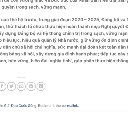
 vấn đề còn vướng mắc và bức xúc của Nhân dân trên địa bàn
 quyền trong sạch, vững mạnh.
 các thế hệ trước, trong giai đoạn 2020 – 2025, Đảng bộ và
n, thử thách tổ chức thực hiện hoàn thành mục Nghị quyết Đ
ây dựng Đảng bộ và hệ thống chính trị trong sạch, vững mạn
iệu lực, hiệu quả quản lý Nhà nước, giữ vững ổn định chính
y dân chủ xã hội chủ nghĩa, sức mạnh đại đoàn kết toàn dân 
, công bằng xã hội, xây dựng gia đình hạnh phúc; tiếp tục xây
nh, bền vững, hiện đại, nghĩa tình”, góp phần thực hiện thắng
 in
Giải Đáp Cuộc Sống
. Bookmark the
permalink
.