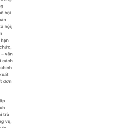
ng
ế hội
oàn
ã hội;
n
 hạn
 chức,
 – văn
ải cách
 chính
xuất
ết đơn
tập
ích
i trò
ng vụ,