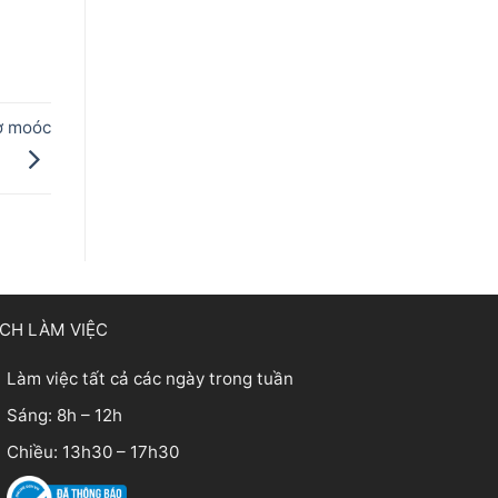
rơ moóc
ỊCH LÀM VIỆC
Làm việc tất cả các ngày trong tuần
Sáng: 8h – 12h
Chiều: 13h30 – 17h30