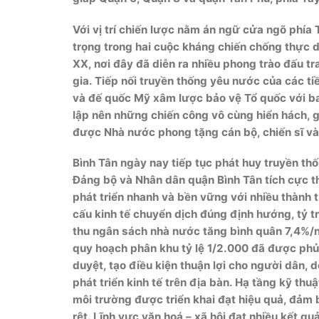
Với vị trí chiến lược nằm án ngữ cửa ngõ phía 
trọng trong hai cuộc kháng chiến chống thực d
XX, nơi đây đã diễn ra nhiều phong trào đấu t
gia. Tiếp nối truyền thống yêu nước của các 
và đế quốc Mỹ xâm lược bảo vệ Tổ quốc với bao
lập nên những chiến công vô cùng hiển hách, 
được Nhà nước phong tặng cán bộ, chiến sĩ v
Bình Tân ngày nay tiếp tục phát huy truyền thố
Đảng bộ và Nhân dân quận Bình Tân tích cực t
phát triển nhanh và bền vững với nhiều thành 
cấu kinh tế chuyển dịch đúng định hướng, tỷ 
thu ngân sách nhà nước tăng bình quân 7,4%/nă
quy hoạch phân khu tỷ lệ 1/2.000 đã được phu
duyệt, tạo điều kiện thuận lợi cho người dân, d
phát triển kinh tế trên địa bàn. Hạ tầng kỹ t
môi trường được triển khai đạt hiệu quả, đảm
rệt. Lĩnh vực văn hoá – xã hội đạt nhiều kết qu