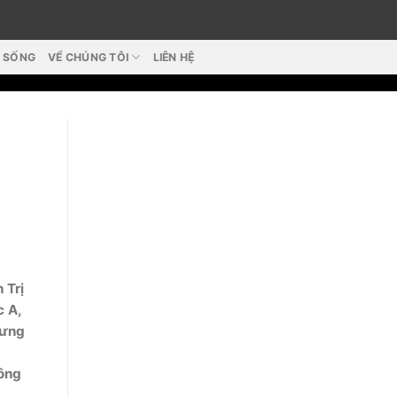
T SỐNG
VỂ CHÚNG TÔI
LIÊN HỆ
 Trị
c A,
Hưng
Đông