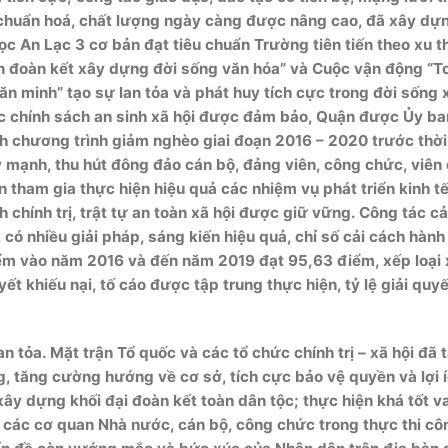
ợc chuẩn hoá, chất lượng ngày càng được nâng cao, đã xây dự
An Lạc 3 cơ bản đạt tiêu chuẩn Trường tiên tiến theo xu th
n đoàn kết xây dựng đời sống văn hóa” và Cuộc vận động “T
n minh” tạo sự lan tỏa và phát huy tích cực trong đời sống x
c chính sách an sinh xã hội được đảm bảo, Quận được Ủy ba
 chương trình giảm nghèo giai đoạn 2016 – 2020 trước thời
 mạnh, thu hút đông đảo cán bộ, đảng viên, công chức, viên
n tham gia thực hiện hiệu quả các nhiệm vụ phát triển kinh tế
nh chính trị, trật tự an toàn xã hội được giữ vững. Công tác c
có nhiều giải pháp, sáng kiến hiệu quả, chỉ số cải cách hành
ểm vào năm 2016 và đến năm 2019 đạt 95,63 điểm, xếp loại 
yết khiếu nại, tố cáo được tập trung thực hiện, tỷ lệ giải quy
tỏa. Mặt trận Tổ quốc và các tổ chức chính trị – xã hội đã 
, tăng cường hướng về cơ sở, tích cực bảo vệ quyền và lợi 
xây dựng khối đại đoàn kết toàn dân tộc; thực hiện khá tốt va
g các cơ quan Nhà nước, cán bộ, công chức trong thực thi cô