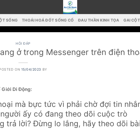
CỘT SỐNG
THOÁI HOÁ ĐỐT SỐNG CỔ
ĐAU THẦN KINH TỌA
GAI CỘ
HỎI ĐÁP
ang ở trong Messenger trên điện tho
POSTED ON
15/04/2023
BY
 Giới Di Động:
oại mà bực tức vì phải chờ đợi tin nhắ
 người ấy có đang theo dõi cuộc trò
 trả lời? Đừng lo lắng, hãy theo dõi bà