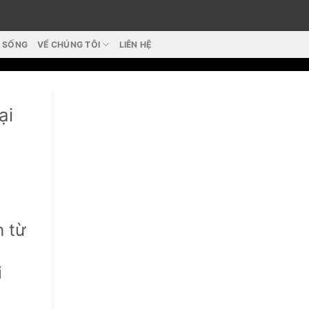
T SỐNG
VỂ CHÚNG TÔI
LIÊN HỆ
ại
n từ
i