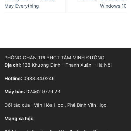
May Everything
Windows 10
PHÒNG CHẨN TRỊ YHCT TÂM MINH ĐƯỜNG
Địa chỉ:
138 Khương Đình – Thanh Xuân – Hà Nội
Hotline
: 0983.34.0246
Máy bàn
: 02462.9779.23
Đối tác của :
Văn Hóa Học
,
Phê Bình Văn Học
Mạng xã hội: