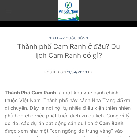
Skip
to
content
GIẢI ĐÁP CUỘC SỐNG
Thành phố Cam Ranh ở đâu? Du
lịch Cam Ranh có gì?
POSTED ON
11/04/2023
BY
Thành Phố Cam Ranh
là một khu vực hành chính
thuộc Việt Nam. Thành phố này cách Nha Trang 45km
di chuyển. Đây là nơi hội tụ nhiều điều kiện thiên nhiên
phù hợp cho việc phát triển dịch vụ du lịch. Cũng vì lý
do đó, các dự án bất động sản du lịch ở
Cam Ranh
được xem như một “con ngỗng đẻ trứng vàng” vào