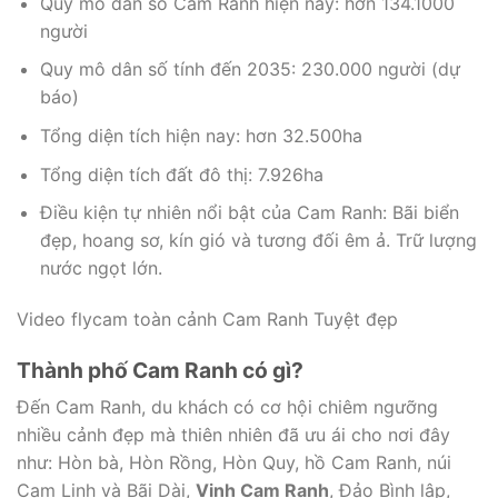
Quy mô dân số Cam Ranh hiện nay: hơn 134.1000
người
Quy mô dân số tính đến 2035: 230.000 người (dự
báo)
Tổng diện tích hiện nay: hơn 32.500ha
Tổng diện tích đất đô thị: 7.926ha
Điều kiện tự nhiên nổi bật của Cam Ranh: Bãi biển
đẹp, hoang sơ, kín gió và tương đối êm ả. Trữ lượng
nước ngọt lớn.
Video flycam toàn cảnh Cam Ranh Tuyệt đẹp
Thành phố Cam Ranh có gì?
Đến Cam Ranh, du khách có cơ hội chiêm ngưỡng
nhiều cảnh đẹp mà thiên nhiên đã ưu ái cho nơi đây
như: Hòn bà, Hòn Rồng, Hòn Quy, hồ Cam Ranh, núi
Cam Linh và Bãi Dài,
Vịnh Cam Ranh
, Đảo Bình lập,