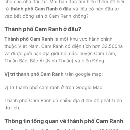
cho các nhà đầu tư. Mời bạn đọc tìm hiểu thêm để hiểu
rõ
thành phố Cam Ranh ở đâu
và liệu có nên đầu tư
vào bất động sản ở Cam Ranh không?
Thành phố Cam Ranh ở đâu?
Thành phố Cam Ranh
là một khu vực hành chính
thuộc Việt Nam. Cam Ranh có diện tích hơn 32.500ha
và được giới hạn địa giới bởi các: huyện Cam Lâm,
Thuận Bắc, Bắc Ái (Ninh Thuận) và biển Đông.
Vị trí thành phố Cam Ranh
trên google map:
vị trí thành phố cam ranh ở trên Google Map
Thành phố Cam Ranh có nhiều địa điểm để phát triển
du lịch
Thông tin tổng quan về thành phố Cam Ranh