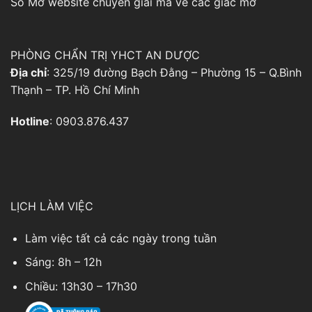
Sổ Mơ
website chuyên giải mã về các giấc mơ
PHÒNG CHẨN TRỊ YHCT AN DƯỢC
Địa chỉ
: 325/19 đường Bạch Đằng – Phường 15 – Q.Bình
Thạnh – TP. Hồ Chí Minh
Hotline
: 0903.876.437
LỊCH LÀM VIỆC
Làm việc tất cả các ngày trong tuần
Sáng: 8h – 12h
Chiều: 13h30 – 17h30