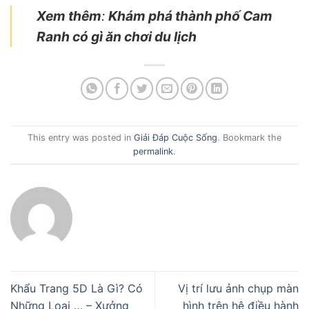
Xem thêm
:
Khám phá thành phố Cam
Ranh có gì ăn chơi du lịch
This entry was posted in
Giải Đáp Cuộc Sống
. Bookmark the
permalink
.
Khẩu Trang 5D Là Gì? Có
Vị trí lưu ảnh chụp màn
Những Loại … – Xưởng
hình trên hệ điều hành