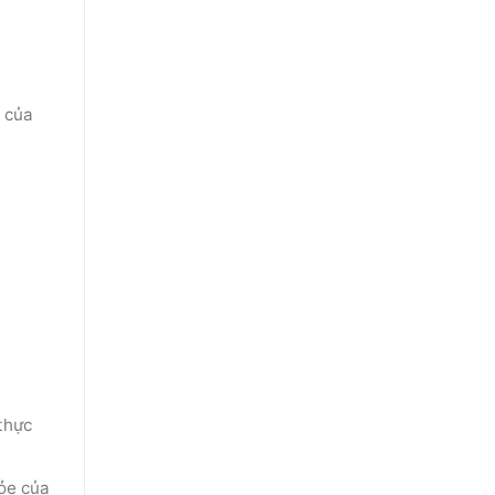
t của
thực
hỏe của