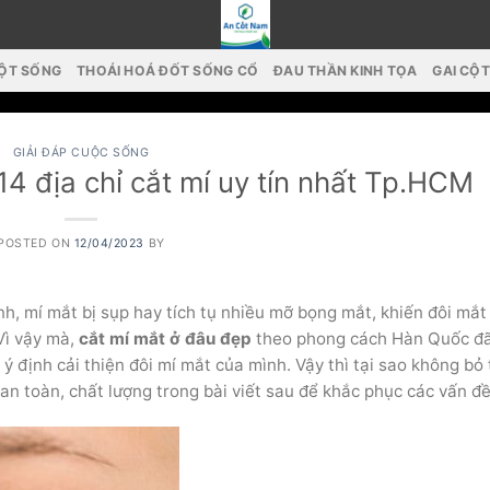
CỘT SỐNG
THOÁI HOÁ ĐỐT SỐNG CỔ
ĐAU THẦN KINH TỌA
GAI CỘ
GIẢI ĐÁP CUỘC SỐNG
4 địa chỉ cắt mí uy tín nhất Tp.HCM
POSTED ON
12/04/2023
BY
nh, mí mắt bị sụp hay tích tụ nhiều mỡ bọng mắt, khiến đôi mắt
Vì vậy mà,
cắt mí mắt ở đâu đẹp
theo phong cách Hàn Quốc đã
 định cải thiện đôi mí mắt của mình. Vậy thì tại sao không bỏ 
an toàn, chất lượng trong bài viết sau để khắc phục các vấn đề