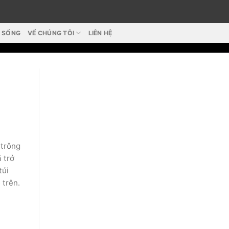
T SỐNG
VỂ CHÚNG TÔI
LIÊN HỆ
 trông
 trở
túi
 trên.