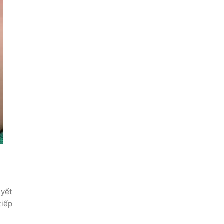
uyết
tiếp