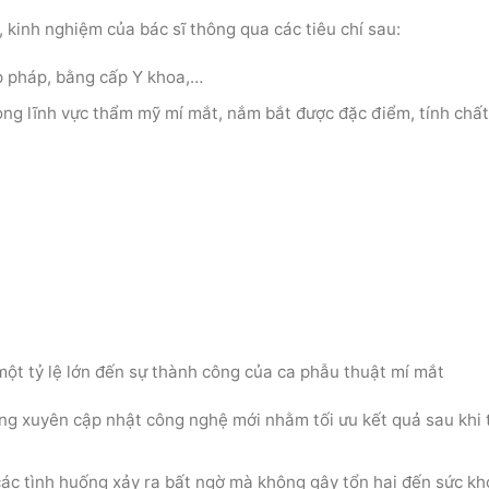
 kinh nghiệm của bác sĩ thông qua các tiêu chí sau:
p pháp, bằng cấp Y khoa,…
rong lĩnh vực thẩm mỹ mí mắt, nắm bắt được đặc điểm, tính chấ
 một tỷ lệ lớn đến sự thành công của ca phẫu thuật mí mắt
ờng xuyên cập nhật công nghệ mới nhằm tối ưu kết quả sau khi 
các tình huống xảy ra bất ngờ mà không gây tổn hại đến sức k