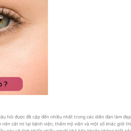
âu hỏi được đề cập đến nhiều nhất trong các diễn đàn làm đẹp
n nên cắt mí tại bệnh viện, thẩm mỹ viện và một số khác giới th
iều này vô tình khiến nhiều người khá băn khoăn không biết nê