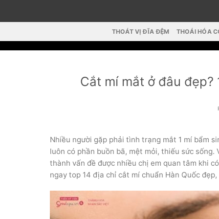
Skip
to
content
THOÁT VỊ ĐĨA ĐỆM
THOÁI HÓA 
Cắt mí mắt ở đâu đẹp? 1
Nhiều người gặp phải tình trạng mắt 1 mí bẩm si
luôn có phần buồn bã, mệt mỏi, thiếu sức sống. 
thành vấn đề được nhiều chị em quan tâm khi có ý
ngay top 14 địa chỉ cắt mí chuẩn Hàn Quốc đẹp, 