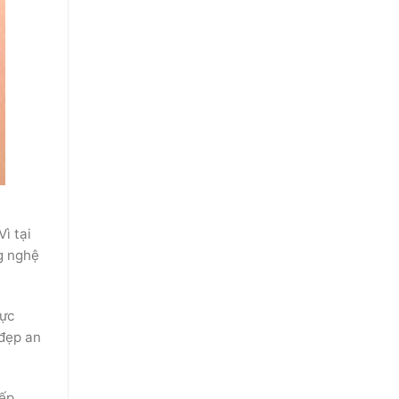
ì tại
g nghệ
hực
 đẹp an
iếp