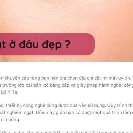
n khuyến cáo rằng bạn nên lựa chọn địa chỉ cắt mí mắt uy tín. V
a trường lớp bài bản, có bằng cấp và giấy phép hành nghề; côn
 Bộ Y Tế.
c, thiết bị, công nghệ cũng được đưa vào sử dụng. Quy trình t
oát nghiêm ngặt. Điều này giúp bạn có được một quá trình làm
 di chứng.
í đẹp, uy tín, chuyên nghiệp? Tìm hiểu chi tiết trong nội dung t