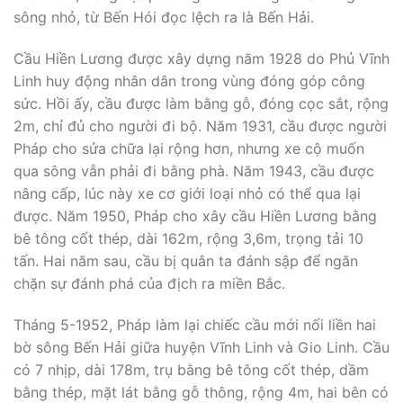
sông nhỏ, từ Bến Hói đọc lệch ra là Bến Hải.
Cầu Hiền Lương được xây dựng năm 1928 do Phủ Vĩnh
Linh huy động nhân dân trong vùng đóng góp công
sức. Hồi ấy, cầu được làm bằng gỗ, đóng cọc sắt, rộng
2m, chỉ đủ cho người đi bộ. Năm 1931, cầu được người
Pháp cho sửa chữa lại rộng hơn, nhưng xe cộ muốn
qua sông vẫn phải đi bằng phà. Năm 1943, cầu được
nâng cấp, lúc này xe cơ giới loại nhỏ có thể qua lại
được. Năm 1950, Pháp cho xây cầu Hiền Lương bằng
bê tông cốt thép, dài 162m, rộng 3,6m, trọng tải 10
tấn. Hai năm sau, cầu bị quân ta đánh sập để ngăn
chặn sự đánh phá của địch ra miền Bắc.
Tháng 5-1952, Pháp làm lại chiếc cầu mới nối liền hai
bờ sông Bến Hải giữa huyện Vĩnh Linh và Gio Linh. Cầu
có 7 nhịp, dài 178m, trụ bằng bê tông cốt thép, dầm
bằng thép, mặt lát bằng gỗ thông, rộng 4m, hai bên có