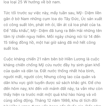
loa loại 25 W hướng về bờ nam.
Tức tối trước sự việc này, mấy tuần sau, Mỹ- Diệm liền
gắn ở bờ Nam những cụm loa do Tây Đức, Úc sản xuất
có công suất lớn, phát inh ỏi, lấn át cả loa phát của ta.
Để “đấu khẩu”, Mỹ- Diệm đã tung ra Bến Hải những tên
tâm lý chiến nguy hiểm. Mỗi ngày chúng nói từ 14 đến
15 tiếng đồng hồ, một hai giờ sáng đã mở hết công
suất loa.
Cuộc kháng chiến 21 năm bên bờ Hiền Lương là cuộc
kháng chiến chống Mỹ cứu nước đầy hy sinh gian khổ
của quân và dân ta. Đất nước thống nhất hòa bình,
người mất, người còn; Nhưng công lao của quân và
dân khu vực giới tuyến được sử sách khắc ghi. Để cho
đến hôm nay, khi đến với mảnh đất này, ta vẫn như còn
thấy hiện ra trước mắt một quá khứ hào hùng và vô
cùng sống động. Tháng 12 năm 1986, khu di tích đôi