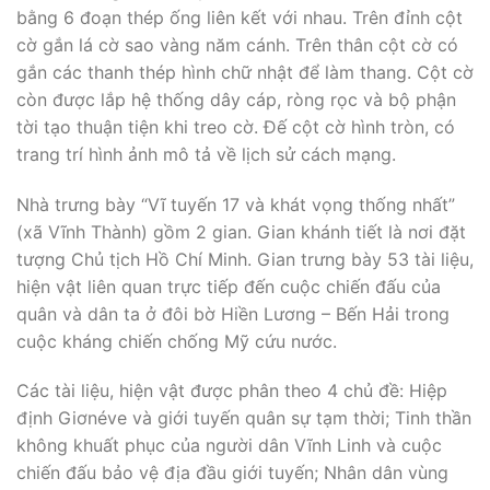
bằng 6 đoạn thép ống liên kết với nhau. Trên đỉnh cột
cờ gắn lá cờ sao vàng năm cánh. Trên thân cột cờ có
gắn các thanh thép hình chữ nhật để làm thang. Cột cờ
còn được lắp hệ thống dây cáp, ròng rọc và bộ phận
tời tạo thuận tiện khi treo cờ. Đế cột cờ hình tròn, có
trang trí hình ảnh mô tả về lịch sử cách mạng.
Nhà trưng bày “Vĩ tuyến 17 và khát vọng thống nhất”
(xã Vĩnh Thành) gồm 2 gian. Gian khánh tiết là nơi đặt
tượng Chủ tịch Hồ Chí Minh. Gian trưng bày 53 tài liệu,
hiện vật liên quan trực tiếp đến cuộc chiến đấu của
quân và dân ta ở đôi bờ Hiền Lương – Bến Hải trong
cuộc kháng chiến chống Mỹ cứu nước.
Các tài liệu, hiện vật được phân theo 4 chủ đề: Hiệp
định Giơnéve và giới tuyến quân sự tạm thời; Tinh thần
không khuất phục của người dân Vĩnh Linh và cuộc
chiến đấu bảo vệ địa đầu giới tuyến; Nhân dân vùng