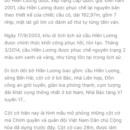
bờ Hiền Lương được xếp hạng cấp Quốc gia. Đến năm
2001, cầu Hiền Lương được phục chế lại nguyên bản
theo thiết kế của chiếc cầu cũ, dài 182,97m, gồm 7
nhịp, mặt lát gỗ lim có đánh số thứ tự từng tấm ván.
Ngày 17/9/2003, khu di tích lịch sử cầu Hiền Lương
được chính thức khởi công phục hồi, tôn tạo. Tháng
3/2014, cầu Hiền Lương được phục chế nguyên trạng 2
màu sơn xanh và vàng, như từng tồn tại trong lịch sử.
Di tích đôi bờ Hiền Lương bao gồm: cầu Hiền Lương,
sông Bến Hải, cột cờ ở bờ Bắc, nhà Liên hợp, Đồn
công an giới tuyến, giàn loa phóng thanh, cụm tượng
đài Khát vọng thống nhất ở bờ Nam, Nhà Bảo tàng Vĩ
tuyến 17…
Cột cờ hiện nay là hình mẫu mô phỏng những cột cờ
mà Chính quyền và quân đội Việt Nam Dân chủ Cộng
hòa đã dựng trước đây. Cột cờ cao 28m, được làm