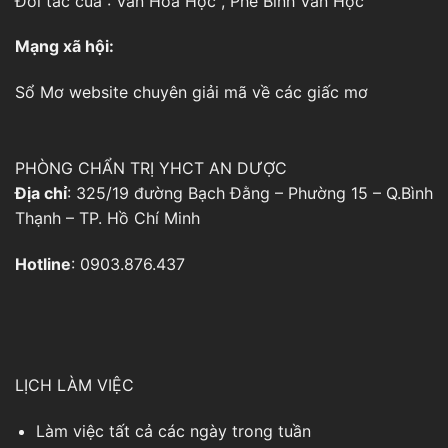
Đối tác của :
Văn Hóa Học
,
Phê Bình Văn Học
Mạng xã hội:
Sổ Mơ
website chuyên giải mã về các giấc mơ
PHÒNG CHẨN TRỊ YHCT AN DƯỢC
Địa chỉ
: 325/19 đường Bạch Đằng – Phường 15 – Q.Bình
Thạnh – TP. Hồ Chí Minh
Hotline
: 0903.876.437
LỊCH LÀM VIỆC
Làm việc tất cả các ngày trong tuần