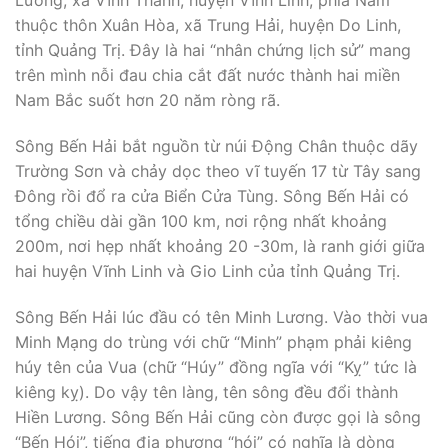
Lương, xã Vĩnh Thành, huyện Vĩnh Linh; phía Nam
thuộc thôn Xuân Hòa, xã Trung Hải, huyện Do Linh,
tỉnh Quảng Trị. Đây là hai “nhân chứng lịch sử” mang
trên mình nỗi đau chia cắt đất nước thành hai miền
Nam Bắc suốt hơn 20 năm ròng rã.
Sông Bến Hải bắt nguồn từ núi Động Chân thuộc dãy
Trường Sơn và chảy dọc theo vĩ tuyến 17 từ Tây sang
Đông rồi đổ ra cửa Biển Cửa Tùng. Sông Bến Hải có
tổng chiều dài gần 100 km, nơi rộng nhất khoảng
200m, nơi hẹp nhất khoảng 20 -30m, là ranh giới giữa
hai huyện Vĩnh Linh và Gio Linh của tỉnh Quảng Trị.
Sông Bến Hải lúc đầu có tên Minh Lương. Vào thời vua
Minh Mạng do trùng với chữ “Minh” phạm phải kiêng
húy tên của Vua (chữ “Húy” đồng ngĩa với “Kỵ” tức là
kiêng kỵ). Do vậy tên làng, tên sông đều đổi thành
Hiền Lương. Sông Bến Hải cũng còn được gọi là sông
“Bến Hói”, tiếng địa phương “hói” có nghĩa là dòng