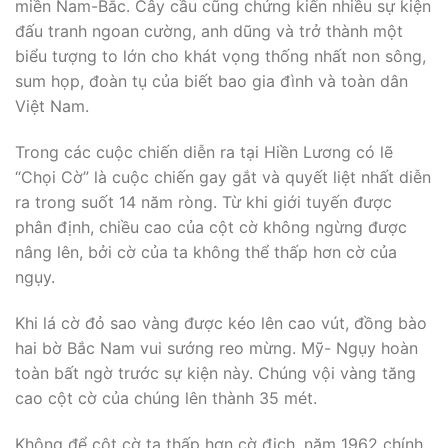
miền Nam-Bắc. Cây cầu cũng chứng kiến nhiều sự kiện
đấu tranh ngoan cường, anh dũng và trở thành một
biểu tượng to lớn cho khát vọng thống nhất non sông,
sum họp, đoàn tụ của biết bao gia đình và toàn dân
Việt Nam.
Trong các cuộc chiến diễn ra tại Hiền Lương có lẽ
“Chọi Cờ” là cuộc chiến gay gắt và quyết liệt nhất diễn
ra trong suốt 14 năm ròng. Từ khi giới tuyến được
phân định, chiều cao của cột cờ không ngừng được
nâng lên, bởi cờ của ta không thể thấp hơn cờ của
ngụy.
Khi lá cờ đỏ sao vàng được kéo lên cao vút, đồng bào
hai bờ Bắc Nam vui sướng reo mừng. Mỹ- Ngụy hoàn
toàn bất ngờ trước sự kiện này. Chúng vội vàng tăng
cao cột cờ của chúng lên thành 35 mét.
Không để cột cờ ta thấp hơn cờ địch, năm 1962 chính