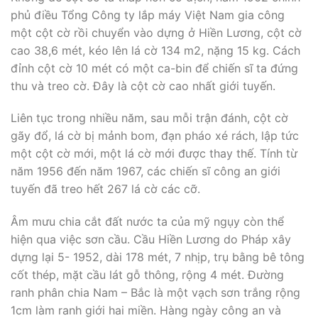
phủ điều Tổng Công ty lắp máy Việt Nam gia công
một cột cờ rồi chuyển vào dựng ở Hiền Lương, cột cờ
cao 38,6 mét, kéo lên lá cờ 134 m2, nặng 15 kg. Cách
đỉnh cột cờ 10 mét có một ca-bin để chiến sĩ ta đứng
thu và treo cờ. Đây là cột cờ cao nhất giới tuyến.
Liên tục trong nhiều năm, sau mỗi trận đánh, cột cờ
gãy đổ, lá cờ bị mảnh bom, đạn pháo xé rách, lập tức
một cột cờ mới, một lá cờ mới được thay thế. Tính từ
năm 1956 đến năm 1967, các chiến sĩ công an giới
tuyến đã treo hết 267 lá cờ các cỡ.
Âm mưu chia cắt đất nước ta của mỹ ngụy còn thể
hiện qua việc sơn cầu. Cầu Hiền Lương do Pháp xây
dựng lại 5- 1952, dài 178 mét, 7 nhịp, trụ bằng bê tông
cốt thép, mặt cầu lát gỗ thông, rộng 4 mét. Đường
ranh phân chia Nam – Bắc là một vạch sơn trắng rộng
1cm làm ranh giới hai miền. Hàng ngày công an và