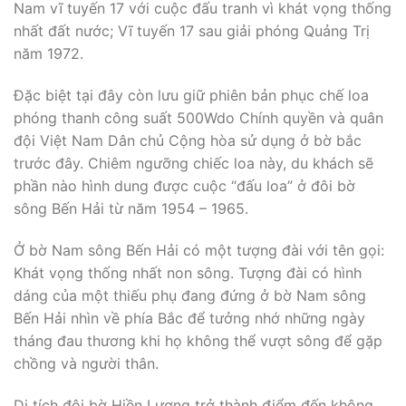
Nam vĩ tuyến 17 với cuộc đấu tranh vì khát vọng thống
nhất đất nước; Vĩ tuyến 17 sau giải phóng Quảng Trị
năm 1972.
Đặc biệt tại đây còn lưu giữ phiên bản phục chế loa
phóng thanh công suất 500Wdo Chính quyền và quân
đội Việt Nam Dân chủ Cộng hòa sử dụng ở bờ bắc
trước đây. Chiêm ngưỡng chiếc loa này, du khách sẽ
phần nào hình dung được cuộc “đấu loa” ở đôi bờ
sông Bến Hải từ năm 1954 – 1965.
Ở bờ Nam sông Bến Hải có một tượng đài với tên gọi:
Khát vọng thống nhất non sông. Tượng đài có hình
dáng của một thiếu phụ đang đứng ở bờ Nam sông
Bến Hải nhìn về phía Bắc để tưởng nhớ những ngày
tháng đau thương khi họ không thể vượt sông để gặp
chồng và người thân.
Di tích đôi bờ Hiền Lương trở thành điểm đến không