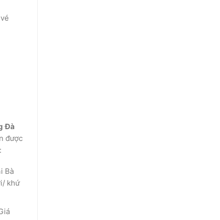
 vé
g Đà
ến được
:
i Bà
i/ khứ
Giá