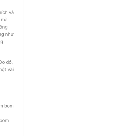
hích và
o mà
hông
ng như
ng
Do đó,
một vài
 bom