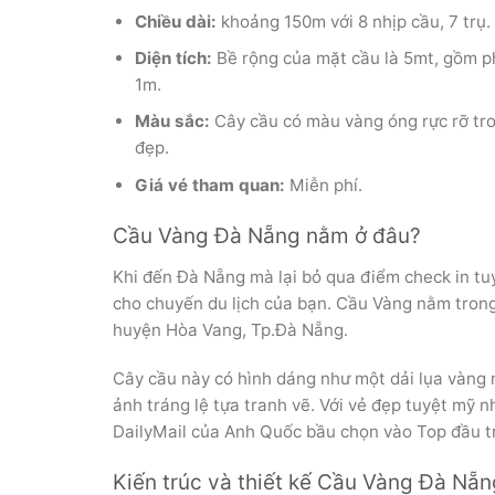
Chiều dài:
khoảng 150m với 8 nhịp cầu, 7 trụ.
Diện tích:
Bề rộng của mặt cầu là 5mt, gồm ph
1m.
Màu sắc:
Cây cầu có màu vàng óng rực rỡ tro
đẹp.
Giá vé tham quan:
Miễn phí.
Cầu Vàng Đà Nẵng nằm ở đâu?
Khi đến Đà Nẵng mà lại bỏ qua điểm check in tuy
cho chuyến du lịch của bạn. Cầu Vàng nằm trong
huyện Hòa Vang, Tp.Đà Nẵng.
Cây cầu này có hình dáng như một dải lụa vàng 
ảnh tráng lệ tựa tranh vẽ. Với vẻ đẹp tuyệt mỹ
DailyMail của Anh Quốc bầu chọn vào Top đầu tr
Kiến trúc và thiết kế Cầu Vàng Đà Nẵn