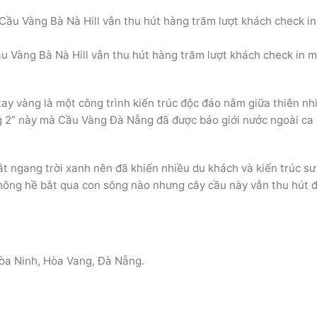
 Vàng Bà Nà Hill vẫn thu hút hàng trăm lượt khách check in m
y vàng là một công trình kiến trúc độc đáo nằm giữa thiên nh
ng 2” này mà Cầu Vàng Đà Nẵng đã được báo giới nước ngoài ca
ắt ngang trời xanh nên đã khiến nhiều du khách và kiến trúc sư
không hề bắt qua con sông nào nhưng cây cầu này vẫn thu hút 
Hòa Ninh, Hòa Vang, Đà Nẵng.