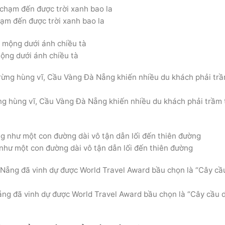
hạm đến được trời xanh bao la
mộng dưới ánh chiều tà
ng hùng vĩ, Cầu Vàng Đà Nẵng khiến nhiều du khách phải trầm t
như một con đường dài vô tận dẫn lối đến thiên đường
ẵng đã vinh dự được World Travel Award bầu chọn là “Cây cầu d