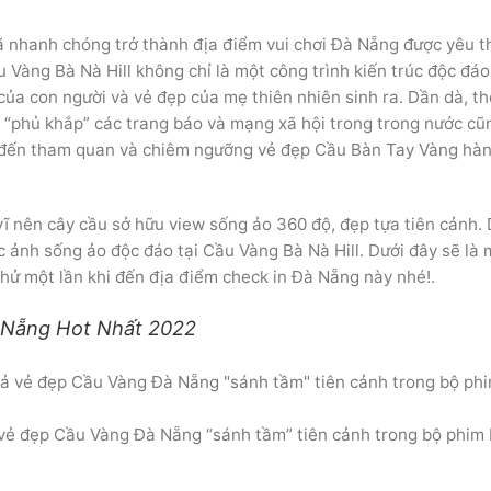
 nhanh chóng trở thành địa điểm vui chơi Đà Nẵng được yêu t
u Vàng Bà Nà Hill không chỉ là một công trình kiến trúc độc đá
của con người và vẻ đẹp của mẹ thiên nhiên sinh ra. Dần dà, t
 “phủ khắp” các trang báo và mạng xã hội trong trong nước cũ
h đến tham quan và chiêm ngưỡng vẻ đẹp Cầu Bàn Tay Vàng hà
vĩ nên cây cầu sở hữu view sống ảo 360 độ, đẹp tựa tiên cảnh. 
ảnh sống ảo độc đáo tại Cầu Vàng Bà Nà Hill. Dưới đây sẽ là 
hử một lần khi đến địa điểm check in Đà Nẵng này nhé!.
à Nẵng Hot Nhất 2022
ả vẻ đẹp Cầu Vàng Đà Nẵng “sánh tầm” tiên cảnh trong bộ phim