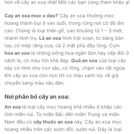
hơn về cây an xoa nhé! Mời các bạn cùng tham khảo ạ!
Cay an xoa moc o dau?
Cây an xoa thường mọc
hoang thành bụi ở ven suối, trong rừng nơi có độ ẩm
cao. Chúng là loại thân gỗ, cao khoảng từ 1 – 3 mét,
nhánh hình trụ.
Lá an xoa
hình trái xoan, to bằng bàn
tay, có mép răng cưa, cả 2 mặt phủ đầy lông. Cụm
hoa an xoa
là những bông hoa ngắn đơn hay xếp đôi ở
nách lá, có màu tím khá đẹp.
Quả an xoa
của loại cây
này có hình như con sâu, có lông, chạm vào rất ngứa.
Khi cây an xoa còn non thì có màu xanh lúc về già
chuyển sang màu nâu đen.
Nơi phân bố cây an xoa:
An xoa
là loại cây mọc hoang khá nhiều ở khắp các
tỉnh miền núi. Từ miền Bắc đến miền Trung và miền
Nam đều có
cây thuốc an xoa
này. Cây an xoa mọc
hoang nhiều trên các sườn đồi, sườn núi. Đây là loại