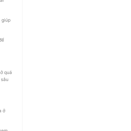
ai
 giúp
để
 ở quá
 sâu
a ở
 xem