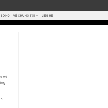
T SỐNG
VỂ CHÚNG TÔI
LIÊN HỆ
n cá
ồng
ân