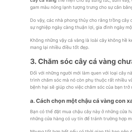
cây cá vàng
thể hiện cho sự sung túc, sum vầy,
gam màu nóng lạnh tượng trưng cho sự cân bằng
Do vậy, các nhà phong thủy cho rằng trồng cây 
sự nghiệp ngày càng thuận lợi, gia đình ngày m
Không những vậy cá vàng là loài cây không hề k
mang lại nhiều điều tốt đẹp.
3. Chăm sóc cây cá vàng chư
Đối với những người mới làm quen với loại cây n
trình chăm sóc mà nó còn phụ thuộc rất nhiều 
bệnh hại sẽ giúp cho việc chăm sóc của bạn trở
a. Cách chọn một chậu cá vàng con x
Bạn có thể đặt mua chậu cây này ở những cửa h
những cửa hàng có uy tín để tránh trường hợp m
Nhưng tốt hơn hết nếu có thời gian thì bạn nên 