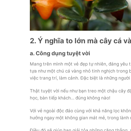
2. Ý nghĩa to lớn mà cây cá v
a. Công dụng tuyệt vời
Mang trên mình một vẻ đẹp tự nhiên, đáng yêu t
tựa như một chú cá vàng nhỏ tinh nghịch trong b
việc trang trí, làm cảnh. Đặc biệt là những ngườ
Thật tuyệt vời nếu như bạn treo một chậu cây đặ
học, bàn tiếp khách… đúng không nào!
Với vẻ ngoài độc đáo cùng với khả năng lọc không
hưởng ngay một không gian mát mẻ, trong lành n
Điều đó sẽ giúp bạn giải tỏa những căng thẳng,