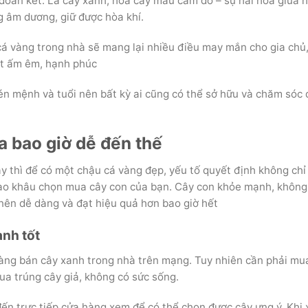
 đoàn kết. Lá cây xanh, hoa cây màu cam đỏ – sự hài hòa giữa h
 âm dương, giữ được hòa khí.
cá vàng trong nhà sẽ mang lại nhiều điều may mắn cho gia chủ,
ột ấm êm, hạnh phúc
én mệnh và tuổi nên bất kỳ ai cũng có thể sở hữu và chăm sóc 
a bao giờ dễ đến thế
ày thì để có một chậu cá vàng đẹp, yếu tố quyết định không chỉ
vào khâu chọn mua cây con của bạn. Cây con khỏe mạnh, không
 nên dễ dàng và đạt hiệu quả hơn bao giờ hết
anh tốt
àng bán cây xanh trong nhà trên mạng. Tuy nhiên cần phải mu
ua trúng cây giả, không có sức sống.
đến trực tiếp cửa hàng xem để có thể chọn được cây ưng ý. Khi