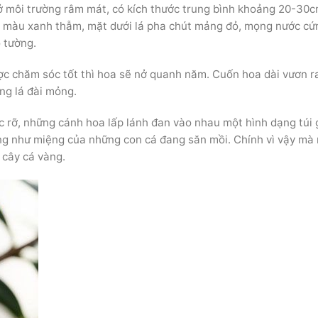
 ở môi trường râm mát, có kích thước trung bình khoảng 20-30c
, màu xanh thẫm, mặt dưới lá pha chút mảng đỏ, mọng nước cứ
 tường.
ược chăm sóc tốt thì hoa sẽ nở quanh năm. Cuốn hoa dài vươn r
ng lá đài mỏng.
 rỡ, những cánh hoa lấp lánh đan vào nhau một hình dạng túi 
ng như miệng của những con cá đang săn mồi. Chính vì vậy mà
à cây cá vàng.