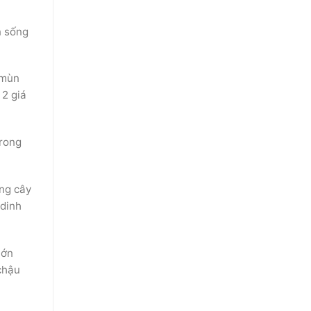
n sống
 mùn
 2 giá
trong
ồng cây
 dinh
lớn
chậu