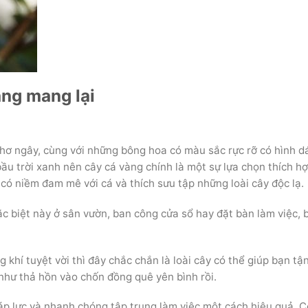
àng mang lại
hơ ngây, cùng với những bông hoa có màu sắc rực rỡ có hình d
ầu trời xanh nên cây cá vàng chính là một sự lựa chọn thích h
i có niềm đam mê với cá và thích sưu tập những loài cây độc lạ.
c biệt này ở sân vườn, ban công cửa sổ hay đặt bàn làm việc, 
 khí tuyệt vời thì đây chắc chắn là loài cây có thể giúp bạn tậ
hư thả hồn vào chốn đồng quê yên bình rồi.
 áp lực và nhanh chóng tập trung làm việc một cách hiệu quả. 