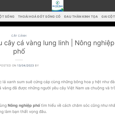
CỘT SỐNG
THOÁI HOÁ ĐỐT SỐNG CỔ
ĐAU THẦN KINH TỌA
GAI CỘ
CÂY CẢNH
 cây cá vàng lung linh | Nông nghiệp
phố
POSTED ON
13/04/2023
BY
c lá xanh sum suê cứng cáp cùng những bông hoa y hệt như đà
 cá vàng đã được những người yêu cây Việt Nam ưa chuộng và tr
 cùng
Nông nghiệp phố
tìm hiểu về cách chăm sóc cũng như nh
ng làm bạn thất vọng đâu.