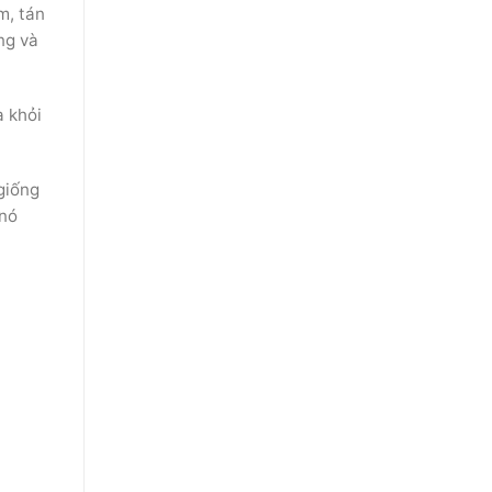
m, tán
ng và
a khỏi
giống
 nó