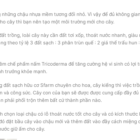
 những chậu nhựa mềm tương đối nhỏ. Vì vậy để đủ không gia
ho cây thì bạn nên tạo một môi trường mới cho cây.
đất trồng, loài cây này cần đất tơi xốp, thoát nước nhanh, giàu
g theo tỷ lệ 3 đất sạch : 3 phân trùn quế : 2 giá thể trấu hun :
thêm chế phẩm nấm Tricoderma để tăng cường hệ vi sinh có lợi 
inh trưởng khỏe mạnh.
 đất sạch hữu cơ Sfarm chuyên cho hoa, cây kiểng thì việc tr
gian và công sức. Cây con của bạn sẽ được được cung cấp đầy đủ
n phải phối trộn thêm bất cứ thành phần nào.
h chọn loại chậu có lỗ thoát nước tốt cho cây và có kích thước 
u đó đặt bầu cây vào chậu mới và thêm đất vào đầy cách miệng 
nước giữ ẩm cho cây.