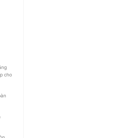
áng
ợp cho
bàn
n
Còn