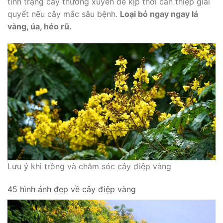
tình trạng cây thường xuyên để kịp thời can thiệp giải
quyết nếu cây mắc sâu bệnh.
Loại bỏ ngay ngay lá
vàng, úa, héo rũ.
Lưu ý khi trồng và chăm sóc cây điệp vàng
45 hình ảnh đẹp về cây điệp vàng