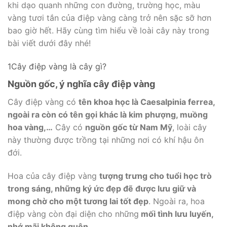
khi dạo quanh những con đường, trường học, màu
vàng tươi tắn của điệp vàng càng trở nên sặc sỡ hơn
bao giờ hết. Hãy cùng tìm hiểu về loài cây này trong
bài viết dưới đây nhé!
1Cây điệp vàng là cây gì?
Nguồn gốc, ý nghĩa cây điệp vàng
Cây điệp vàng có
tên khoa học là Caesalpinia ferrea,
ngoài ra còn có tên gọi khác là kim phượng, muồng
hoa vàng,…
Cây có
nguồn gốc từ Nam Mỹ
, loài cây
này thường được trồng tại những nơi có khí hậu ôn
đới.
Hoa của cây điệp vàng
tượng trưng cho tuổi học trò
trong sáng, những ký ức đẹp đẽ được lưu giữ và
mong chờ cho một tương lai tốt đẹp
. Ngoài ra, hoa
điệp vàng còn đại diện cho những
mối tình lưu luyến,
nhớ mãi không quên.