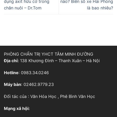
dụng axit hữu cơ trong
nào? Biển số xe Hải Phòng
chăn nuôi – Dr.Tom
là bao nhiêu?
PHÒNG CHẨN TRỊ YHCT TÂM MINH ĐƯỜNG
Địa chỉ:
138 Khương Đình – Thanh Xuân – Hà Nội
Hotline
: 0983.34.0246
Máy bàn
: 02462.9779.23
Đối tác của :
Văn Hóa Học
,
Phê Bình Văn Học
Mạng xã hội: