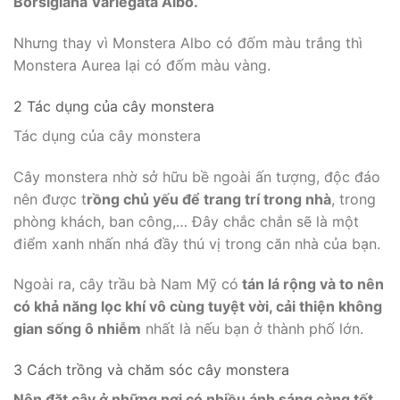
Borsigiana Variegata Albo.
Nhưng thay vì Monstera Albo có đốm màu trắng thì
Monstera Aurea lại có đốm màu vàng.
2 Tác dụng của cây monstera
Tác dụng của cây monstera
Cây monstera nhờ sở hữu bề ngoài ấn tượng, độc đáo
nên được t
rồng chủ yếu để trang trí trong nhà
, trong
phòng khách, ban công,… Đây chắc chắn sẽ là một
điểm xanh nhấn nhá đầy thú vị trong căn nhà của bạn.
Ngoài ra, cây trầu bà Nam Mỹ có
tán lá rộng và to nên
có khả năng lọc khí vô cùng tuyệt vời, cải thiện không
gian sống ô nhiễm
nhất là nếu bạn ở thành phố lớn.
3 Cách trồng và chăm sóc cây monstera
Nên đặt cây ở những nơi có nhiều ánh sáng càng tốt.