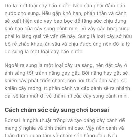
Do là một loại cây háo nước. Nên cần phải đảm bảo
nước cho sung. Nếu gặp khô hạn, phần thân và cành
sẽ xuất hiện các vảy bao bọc để tăng sức chịu đựng
khô hạn của cây sung cảnh mini. Vì vậy các bnaj cũng
phải lo lắng quá về vấn đề này. Sung là loài cây sở hữu
bộ rễ chắc khỏe, ăn sâu và chịu được úng nên đó là lý
do sung là một loại cây háo nước.
Ngoài ra sung là một loại cây ưa sáng, nên đặt cây ở
ánh sáng tốt tránh nắng gay gắt. Bởi nắng hay gắt sẽ
khiến cây phát triển chậm, còn nới thiếu ánh sáng sẽ
khiến cây mỏng, ít phân cành và các cành sẽ ra nhánh
dài sẽ làm mất đi vẻ thẩm mĩ của cây sung cảnh mini.
Cách chăm sóc cây sung chơi bonsai
Bonsai là nghệ thuật trồng và tạo dáng cây cảnh để
mang ý nghĩa và tính thẩm mĩ cao. Vậy nên cành và
thân được quan tâm và chăm sóc hàng đầu. Nếu