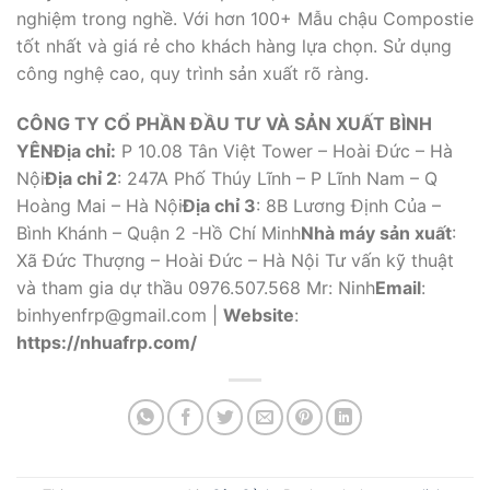
nghiệm trong nghề. Với hơn 100+ Mẫu chậu Compostie
tốt nhất và giá rẻ cho khách hàng lựa chọn. Sử dụng
công nghệ cao, quy trình sản xuất rõ ràng.
CÔNG TY CỔ PHẦN ĐẦU TƯ VÀ SẢN XUẤT BÌNH
YÊN
Địa chỉ:
P 10.08 Tân Việt Tower – Hoài Đức – Hà
Nội
Địa chỉ 2
: 247A Phố Thúy Lĩnh – P Lĩnh Nam – Q
Hoàng Mai – Hà Nội
Địa chỉ 3
: 8B Lương Định Của –
Bình Khánh – Quận 2 -Hồ Chí Minh
Nhà máy sản xuất
:
Xã Đức Thượng – Hoài Đức – Hà Nội Tư vấn kỹ thuật
và tham gia dự thầu 0976.507.568 Mr: Ninh
Email
:
binhyenfrp@gmail.com |
Website
:
https://nhuafrp.com/