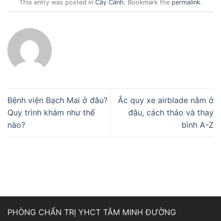
This entry was posted in
Cây Cảnh
. Bookmark the
permalink
.
Bệnh viện Bạch Mai ở đâu?
Ắc quy xe airblade nằm ở
Quy trình khám như thế
đâu, cách tháo và thay
nào?
bình A-Z
PHÒNG CHẨN TRỊ YHCT TÂM MINH ĐƯỜNG