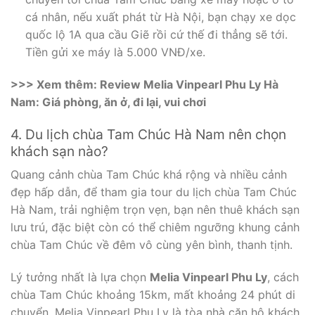
cá nhân, nếu xuất phát từ Hà Nội, bạn chạy xe dọc
quốc lộ 1A qua cầu Giẽ rồi cứ thế đi thẳng sẽ tới.
Tiền gửi xe máy là 5.000 VNĐ/xe.
>>> Xem thêm: Review Melia Vinpearl Phu Ly Hà
Nam: Giá phòng, ăn ở, đi lại, vui chơi
4. Du lịch chùa Tam Chúc Hà Nam nên chọn
khách sạn nào?
Quang cảnh chùa Tam Chúc khá rộng và nhiều cảnh
đẹp hấp dẫn, để tham gia tour du lịch chùa Tam Chúc
Hà Nam, trải nghiệm trọn vẹn, bạn nên thuê khách sạn
lưu trú, đặc biệt còn có thể chiêm ngưỡng khung cảnh
chùa Tam Chúc về đêm vô cùng yên bình, thanh tịnh.
Lý tưởng nhất là lựa chọn
Melia Vinpearl Phu Ly
, cách
chùa Tam Chúc khoảng 15km, mất khoảng 24 phút di
chuyển. Melia Vinpearl Phu Ly là tòa nhà căn hộ khách