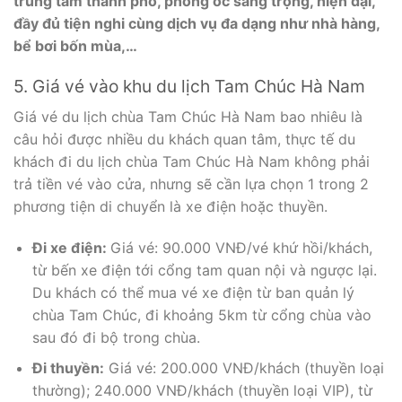
trung tâm thành phố, phòng ốc sang trọng, hiện đại,
đầy đủ tiện nghi cùng dịch vụ đa dạng như nhà hàng,
bể bơi bốn mùa,…
5. Giá vé vào khu du lịch Tam Chúc Hà Nam
Giá vé du lịch chùa Tam Chúc Hà Nam bao nhiêu là
câu hỏi được nhiều du khách quan tâm, thực tế du
khách đi du lịch chùa Tam Chúc Hà Nam không phải
trả tiền vé vào cửa, nhưng sẽ cần lựa chọn 1 trong 2
phương tiện di chuyển là xe điện hoặc thuyền.
Đi xe điện:
Giá vé: 90.000 VNĐ/vé khứ hồi/khách,
từ bến xe điện tới cổng tam quan nội và ngược lại.
Du khách có thể mua vé xe điện từ ban quản lý
chùa Tam Chúc, đi khoảng 5km từ cổng chùa vào
sau đó đi bộ trong chùa.
Đi thuyền:
Giá vé: 200.000 VNĐ/khách (thuyền loại
thường); 240.000 VNĐ/khách (thuyền loại VIP), từ