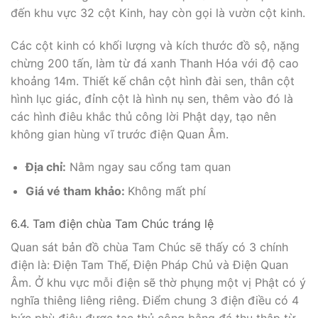
đến khu vực 32 cột Kinh, hay còn gọi là vườn cột kinh.
Các cột kinh có khối lượng và kích thước đồ sộ, nặng
chừng 200 tấn, làm từ đá xanh Thanh Hóa với độ cao
khoảng 14m. Thiết kế chân cột hình đài sen, thân cột
hình lục giác, đỉnh cột là hình nụ sen, thêm vào đó là
các hình điêu khắc thủ công lời Phật dạy, tạo nên
không gian hùng vĩ trước điện Quan Âm.
Địa chỉ:
Nằm ngay sau cổng tam quan
Giá vé tham khảo:
Không mất phí
6.4. Tam điện chùa Tam Chúc tráng lệ
Quan sát bản đồ chùa Tam Chúc sẽ thấy có 3 chính
điện là: Điện Tam Thế, Điện Pháp Chủ và Điện Quan
Âm. Ở khu vực mỗi điện sẽ thờ phụng một vị Phật có ý
nghĩa thiêng liêng riêng. Điểm chung 3 điện điều có 4