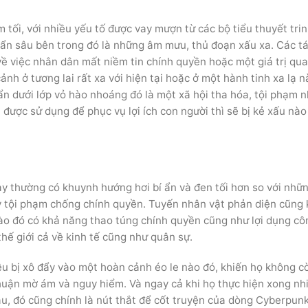
́i, với nhiều yếu tố được vay mượn từ các bộ tiểu thuyết tri
 ẩn sâu bên trong đó là những âm mưu, thủ đoạn xấu xa. Các ta
ề việc nhân dân mất niềm tin chính quyền hoặc một giá trị qu
nh ở tương lai rất xa với hiện tại hoặc ở một hành tinh xa lạ na
̉n dưới lớp vỏ hào nhoáng đó là một xã hội tha hóa, tội phạm
ợc sử dụng để phục vụ lợi ích con người thì sẽ bị kẻ xấu nào đ
y thường có khuynh hướng hơi bí ẩn và đen tối hơn so với nhữn
ay tội phạm chống chính quyền. Tuyến nhân vật phản diện cũng 
nào đó có khả năng thao túng chính quyền cũng như lợi dụng c
thế giới cả về kinh tế cũng như quân sự.
 bị xô đẩy vào một hoàn cảnh éo le nào đó, khiến họ không co
huận mờ ám và nguy hiểm. Và ngay cả khi họ thực hiện xong nh
ậu, đó cũng chính là nút thắt để cốt truyện của dòng Cyberpunk