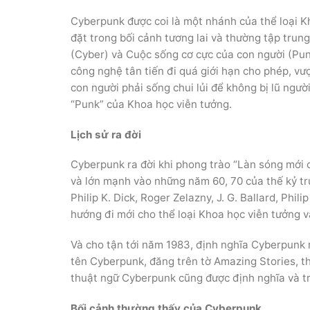
Cyberpunk được coi là một nhánh của thể loại 
đặt trong bối cảnh tương lai và thường tập trung v
(Cyber) và Cuộc sống cơ cực của con người (Punk
công nghệ tân tiến đi quá giới hạn cho phép, vượt 
con người phải sống chui lủi để không bị lũ ngư
“Punk” của Khoa học viễn tưởng.
Lịch sử ra đời
Cyberpunk ra đời khi phong trào “Làn sóng mới
và lớn mạnh vào những năm 60, 70 của thế kỷ t
Philip K. Dick, Roger Zelazny, J. G. Ballard, Philip
hướng đi mới cho thể loại Khoa học viễn tưởng vâ
Và cho tận tới năm 1983, định nghĩa Cyberpunk 
tên Cyberpunk, đăng trên tờ Amazing Stories, thì lâ
thuật ngữ Cyberpunk cũng được định nghĩa và trơ
Bối cảnh thường thấy của Cyberpunk