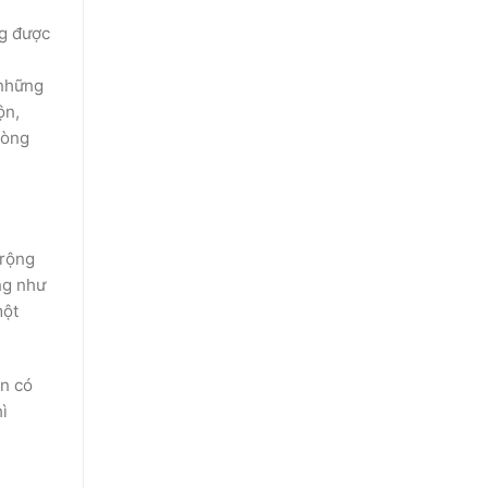
g được
 những
̣n,
dòng
rộng
̉ng như
ột
n có
ì