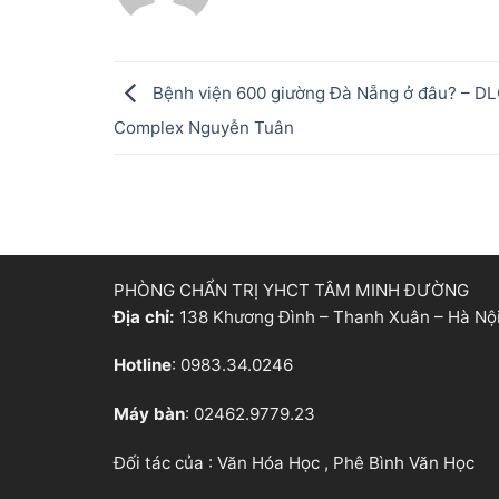
Bệnh viện 600 giường Đà Nẵng ở đâu? – D
Complex Nguyễn Tuân
PHÒNG CHẨN TRỊ YHCT TÂM MINH ĐƯỜNG
Địa chỉ:
138 Khương Đình – Thanh Xuân – Hà Nộ
Hotline
: 0983.34.0246
Máy bàn
: 02462.9779.23
Đối tác của :
Văn Hóa Học
,
Phê Bình Văn Học