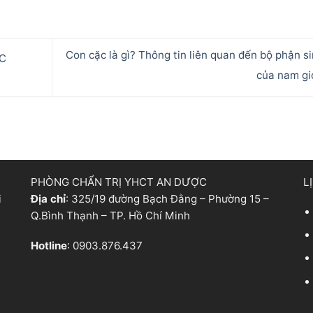
Con cặc là gì? Thông tin liên quan đến bộ phận s
LC
của nam gi
PHÒNG CHẨN TRỊ YHCT AN DƯỢC
L
i
Địa chỉ
: 325/19 đường Bạch Đằng – Phường 15 –
Q.Bình Thạnh – TP. Hồ Chí Minh
Hotline
: 0903.876.437