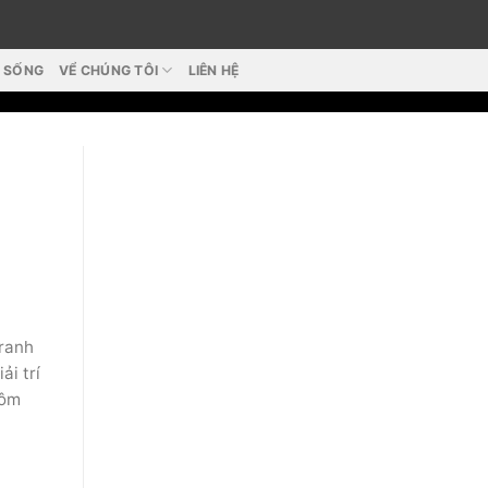
T SỐNG
VỂ CHÚNG TÔI
LIÊN HỆ
tranh
̉i trí
hôm