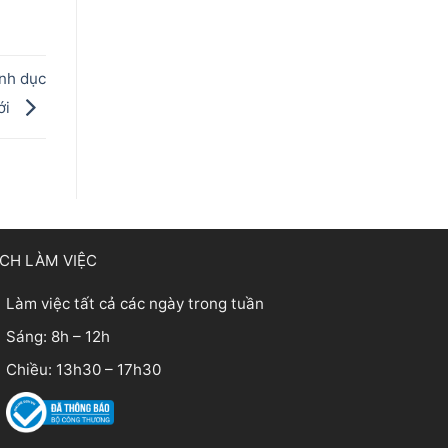
inh dục
ới
ỊCH LÀM VIỆC
Làm việc tất cả các ngày trong tuần
Sáng: 8h – 12h
Chiều: 13h30 – 17h30