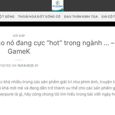
CỘT SỐNG
THOÁI HOÁ ĐỐT SỐNG CỔ
ĐAU THẦN KINH TỌA
GAI CỘ
HỎI ĐÁP
ao nó đang cực “hot” trong ngành … –
GameK
POSTED ON
15/04/2023
BY
c khá nhiều trong các sản phẩm giải trí như phim ảnh, truyện 
ó khá mới mẻ và đang dần trở thành xu thế cho các sản phẩm gia
rpunk là gì, hãy cũng chúng tôi tìm hiểu trong bài viết ngày 