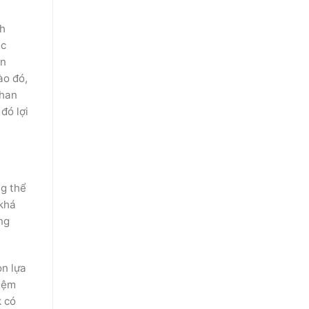
nh
́c
an
̀o đó,
 nhan
ó lợi
g thể
khá
ông
̀n lựa
iệm
 có