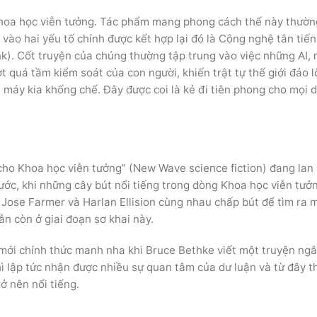
Khoa học viễn tưởng. Tác phẩm mang phong cách thế này thườn
ào hai yếu tố chính được kết hợp lại đó là Công nghệ tân tiến
). Cốt truyện của chúng thường tập trung vào việc những AI,
quá tầm kiểm soát của con người, khiến trật tự thế giới đảo lô
ời máy kia khống chế. Đây được coi là kẻ đi tiên phong cho mọi 
 cho Khoa học viễn tưởng” (New Wave science fiction) đang lan 
rước, khi những cây bút nổi tiếng trong dòng Khoa học viễn tươ
 Jose Farmer và Harlan Ellision cùng nhau chấp bút để tìm ra m
̃n còn ở giai đoạn sơ khai này.
mới chính thức manh nha khi Bruce Bethke viết một truyện ngắ
̣p tức nhận được nhiều sự quan tâm của dư luận và từ đây th
̉ nên nổi tiếng.