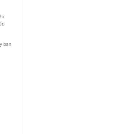
Sở
iếp
Ủy ban