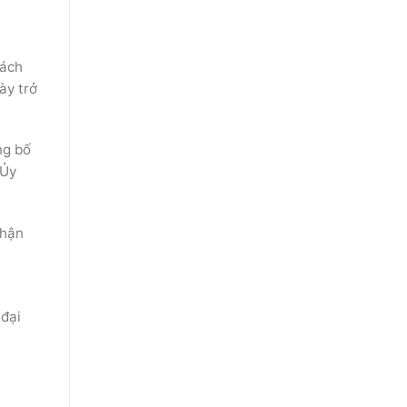
rách
ày trở
ng bố
 Ủy
nhận
 đại