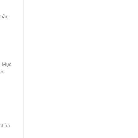
phần
n. Mục
án.
 chào