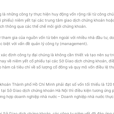
ng là những công ty thực hiện huy động vốn rộng rãi từ công ch
i phiếu) niêm yết tại các trung tâm giao dịch chứng khoán hoặ
ch thông qua các thể chế môi giới chứng khoán.
ự tham gia của nguồn vốn từ bên ngoài với nhiều nhà đầu tư, d
ác biệt với vấn đề quản lý công ty (management).
 xác định công ty đại chúng là không cần thiết và tạo nên sự t
 nay về niêm yết cổ phiếu tại các Sở Giao dịch chứng khoán, đi
 hàm cả tiêu chí về số lượng cổ đông và quy mô vốn điều lệ th
 khoán Thành phố Hồ Chí Minh phải đạt số vốn tối thiểu là 120 
 tại Sở Giao dịch chứng khoán Hà Nội thì điều kiện tương ứng 
ường hợp doanh nghiệp nhà nước – Doanh nghiệp nhà nước thực
tại Sở Giao dịch chứng khoán, các công ty niêm yết đã đáp ứng 