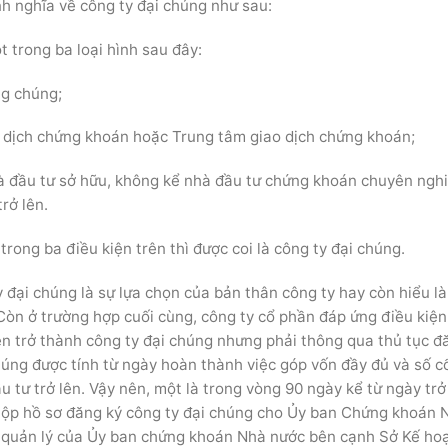
h nghĩa về công ty đại chúng như sau:
t trong ba loại hình sau đây:
ng chúng;
ao dịch chứng khoán hoặc Trung tâm giao dịch chứng khoán;
hà đầu tư sở hữu, không kể nhà đầu tư chứng khoán chuyên ngh
rở lên.
rong ba điều kiện trên thì được coi là công ty đại chúng.
y đại chúng là sự lựa chọn của bản thân công ty hay còn hiểu là
 Còn ở trường hợp cuối cùng, công ty cổ phần đáp ứng điều kiện
ên trở thành công ty đại chúng nhưng phải thông qua thủ tục đ
húng được tính từ ngày hoàn thành việc góp vốn đầy đủ và số c
u tư trở lên. Vậy nên, một là trong vòng 90 ngày kể từ ngày tr
 nộp hồ sơ đăng ký công ty đại chúng cho Ủy ban Chứng khoán 
 sự quản lý của Ủy ban chứng khoán Nhà nước bên cạnh Sở Kế ho