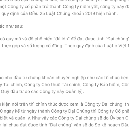
 một Công ty cổ phần trở thành Công ty niêm yết, công ty này đ
eo quy định của Điều 25 Luật Chứng khoán 2019 hiện hành.
ác như sau:
có quy mô và độ phổ biến “đủ lớn” để đạt được tính “Đại chúng”
lệ thực góp và số lượng cổ đông. Theo quy định của Luật ở Việt
các nhà đầu tư chứng khoán chuyên nghiệp như các tổ chức bên 
 Tài chính, Công ty Cho thuê Tài chính, Công ty Bảo hiểm, Cô
Quỹ đầu tư do các Công ty này Quản lý).
 kiện nói trên thì chính thức được xem là Công ty Đại chúng, t
0 ngày kể từ ngày thành Công ty Đại Chúng thì Công ty Cổ ph
biết và quản lý. Như vậy các Công ty Đại chúng sẽ do Ủy ban 
 lại chưa đạt được tính “Đại chúng” vẫn sẽ do Sở kế hoạch Đầu