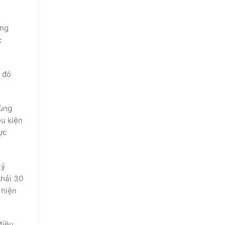
úng
c
o đó
rùng
ều kiện
ực
tỷ
phải 30
 hiện
điều