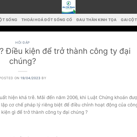
CỘT SỐNG
THOÁI HOÁ ĐỐT SỐNG CỔ
ĐAU THẦN KINH TỌA
GAI CỘ
HỎI ĐÁP
? Điều kiện để trở thành công ty đại
chúng?
POSTED ON
19/04/2023
BY
 xuất hiện khá trễ. Mãi đến năm 2006, khi Luật Chứng khoán đư
 lập cơ chế pháp lý riêng biệt để điều chỉnh hoạt động của côn
 kiện gì để trở thành công ty đại chúng ?