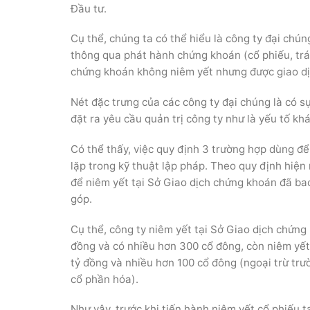
Đầu tư.
Cụ thể, chúng ta có thể hiểu là công ty đại chú
thông qua phát hành chứng khoán (cổ phiếu, trá
chứng khoán không niêm yết nhưng được giao dị
Nét đặc trưng của các công ty đại chúng là có s
đặt ra yêu cầu quản trị công ty như là yếu tố kh
Có thể thấy, việc quy định 3 trường hợp dùng để
lặp trong kỹ thuật lập pháp. Theo quy định hiện
để niêm yết tại Sở Giao dịch chứng khoán đã bao
góp.
Cụ thể, công ty niêm yết tại Sở Giao dịch chứng
đồng và có nhiều hơn 300 cổ đông, còn niêm yết
tỷ đồng và nhiều hơn 100 cổ đông (ngoại trừ tr
cổ phần hóa).
Như vậy, trước khi tiến hành niêm yết cổ phiếu 