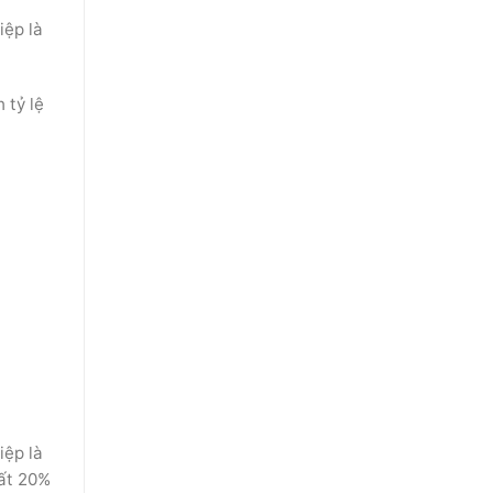
iệp là
 tỷ lệ
iệp là
hất 20%