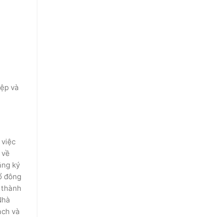
iệp và
 việc
 về
ăng ký
ổ đông
ở thành
Nhà
ạch và