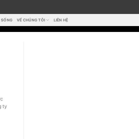
T SỐNG
VỂ CHÚNG TÔI
LIÊN HỆ
ợc
g ty