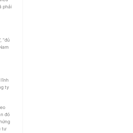
ã phải
, “đủ
 Nam
lĩnh
ng ty
heo
ần đó
Chứng
 tư