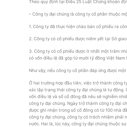
Theo quy định tại Điều 25 Luật Chứng khoán địn
– Công ty đại chúng là công ty cổ phần thuộc mộ
1. Công ty đã thực hiện chào bán cổ phiếu ra cô
2. Công ty có cổ phiếu được niêm yết tại Sở gi
3. Công ty có cổ phiếu được ít nhất một trăm n
có vốn điều lệ đã góp từ mười tỷ đồng Việt Nam t
Như vậy, nếu công ty cổ phần đáp ứng được một t
Ở hai trường hợp đầu tiên, việc trở thành công t
xác lập trạng thái công ty đại chúng là tự động.
vốn điều lệ và số cổ đông đã nêu sẽ nghiễm nhi
công ty đại chúng. Ngày trở thành công ty đại c
được ghi nhận trong số cổ đông có từ 100 nhà đầ
công ty đại chúng, công ty có trách nhiệm phải
nước. Hai là, lúc này, công ty đại chúng thuộc