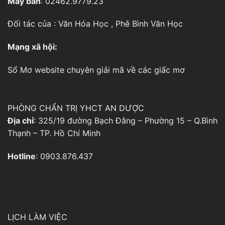
Máy bàn
: 02462.9779.23
Đối tác của :
Văn Hóa Học
,
Phê Bình Văn Học
Mạng xã hội:
Sổ Mơ
website chuyên giải mã về các giấc mơ
PHÒNG CHẨN TRỊ YHCT AN DƯỢC
Địa chỉ
: 325/19 đường Bạch Đằng – Phường 15 – Q.Bình
Thạnh – TP. Hồ Chí Minh
Hotline
: 0903.876.437
LỊCH LÀM VIỆC