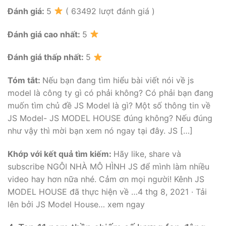
Đánh giá:
5
( 63492 lượt đánh giá )
Đánh giá cao nhất:
5
Đánh giá thấp nhất:
5
Tóm tắt:
Nếu bạn đang tìm hiểu bài viết nói về js
model là công ty gì có phải không? Có phải bạn đang
muốn tìm chủ đề JS Model là gì? Một số thông tin về
JS Model- JS MODEL HOUSE đúng không? Nếu đúng
như vậy thì mời bạn xem nó ngay tại đây. JS […]
Khớp với kết quả tìm kiếm:
Hãy like, share và
subscribe NGÔI NHÀ MÔ HÌNH JS để mình làm nhiều
video hay hơn nữa nhé. Cảm ơn mọi người! Kênh JS
MODEL HOUSE đã thực hiện về …4 thg 8, 2021 · Tải
lên bởi JS Model House… xem ngay