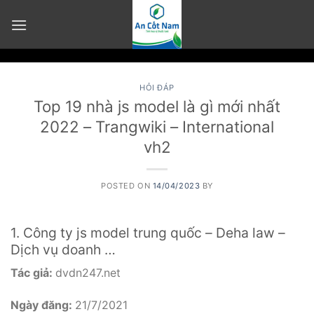
Skip
to
content
HỎI ĐÁP
Top 19 nhà js model là gì mới nhất
2022 – Trangwiki – International
vh2
POSTED ON
14/04/2023
BY
1. Công ty js model trung quốc – Deha law –
Dịch vụ doanh …
Tác giả:
dvdn247.net
Ngày đăng:
21/7/2021