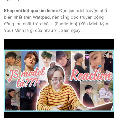
Khớp với kết quả tìm kiếm:
Đọc jsmodel truyện phổ
biến nhất trên Wattpad, nền tảng đọc truyện cộng
đồng lớn nhất trên thế … (Fanfiction) (Yến Minh Kỳ x
You) Mình là gì của nhau ?… xem ngay