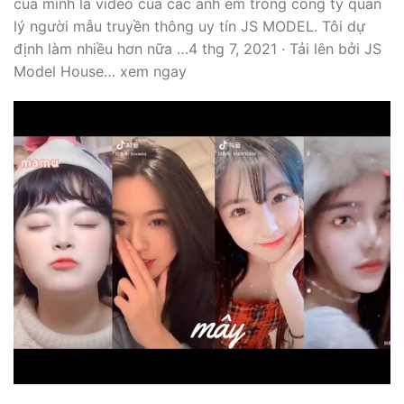
của mình là video của các anh em trong công ty quản
lý người mẫu truyền thông uy tín JS MODEL. Tôi dự
định làm nhiều hơn nữa …4 thg 7, 2021 · Tải lên bởi JS
Model House… xem ngay