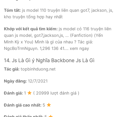
Tóm tắt:
js model 110 truyện liên quan got7, jackson, js,
kho truyện tổng hợp hay nhất
Khớp với kết quả tìm kiếm:
js model có 116 truyện liên
quan js model, got7,jackson,js, … (Fanfiction) (Yến
Minh Kỳ x You) Mình là gì của nhau ? Tác giả:
NgcBoTrmNguyn. 1,296 136 41…. xem ngay
14. Js Là Gì ý Nghĩa Backbone Js Là Gì
Tác giả:
topbinhduong.net
Ngày đăng:
12/7/2021
Đánh giá:
1
( 20999 lượt đánh giá )
Đánh giá cao nhất:
5
Đánh giá thấp nhất:
5