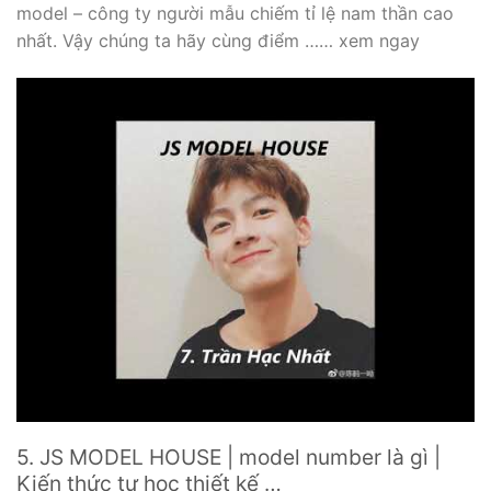
model – công ty người mẫu chiếm tỉ lệ nam thần cao
nhất. Vậy chúng ta hãy cùng điểm …… xem ngay
5. JS MODEL HOUSE | model number là gì |
Kiến thức tự học thiết kế …