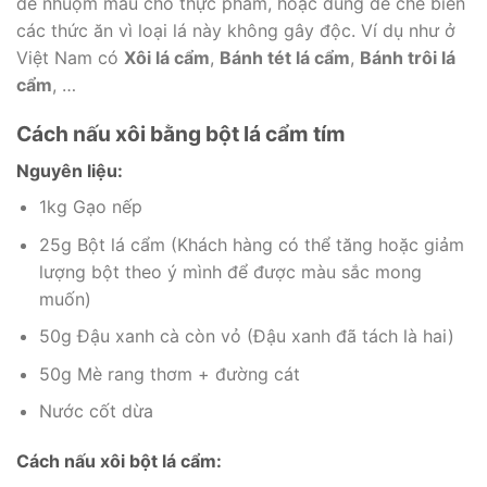
để nhuộm màu cho thực phẩm, hoặc dùng để chế biến
các thức ăn vì loại lá này không gây độc. Ví dụ như ở
Việt Nam có
Xôi lá cẩm
,
Bánh tét lá cẩm
,
Bánh trôi lá
cẩm
, …
Cách nấu xôi bằng bột lá cẩm tím
Nguyên liệu:
1kg Gạo nếp
25g Bột lá cẩm (Khách hàng có thể tăng hoặc giảm
lượng bột theo ý mình để được màu sắc mong
muốn)
50g Đậu xanh cà còn vỏ (Đậu xanh đã tách là hai)
50g Mè rang thơm + đường cát
Nước cốt dừa
Cách nấu xôi bột lá cẩm: