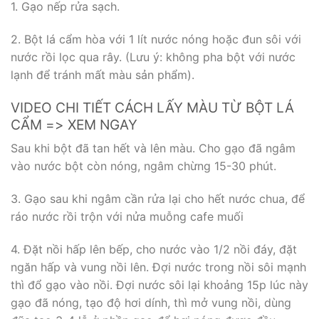
1. Gạo nếp rửa sạch.
2. Bột lá cẩm hòa với 1 lít nước nóng hoặc đun sôi với
nước rồi lọc qua rây. (Lưu ý: không pha bột với nước
lạnh để tránh mất màu sản phẩm).
VIDEO CHI TIẾT CÁCH LẤY MÀU TỪ BỘT LÁ
CẨM => XEM NGAY
Sau khi bột đã tan hết và lên màu. Cho gạo đã ngâm
vào nước bột còn nóng, ngâm chừng 15-30 phút.
3. Gạo sau khi ngâm cần rửa lại cho hết nước chua, để
ráo nước rồi trộn với nửa muỗng cafe muối
4. Đặt nồi hấp lên bếp, cho nước vào 1/2 nồi đáy, đặt
ngăn hấp và vung nồi lên. Đợi nước trong nồi sôi mạnh
thì đổ gạo vào nồi. Đợi nước sôi lại khoảng 15p lúc này
gạo đã nóng, tạo độ hơi dính, thì mở vung nồi, dùng