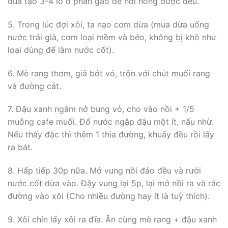
đũa tạo 3-4 lỗ ở phần gạo để hơi nóng được đều.
5. Trong lúc đợi xôi, ta nạo cơm dừa (mua dừa uống
nước trái già, cơm loại mềm và béo, không bị khô như
loại dùng để làm nước cốt).
6. Mè rang thơm, giã bớt vỏ, trộn với chút muối rang
và đường cát.
7. Đậu xanh ngâm nở bung vỏ, cho vào nồi + 1/5
muỗng cafe muối. Đổ nước ngập đậu một ít, nấu nhừ.
Nếu thấy đặc thì thêm 1 thìa đường, khuấy đều rồi lấy
ra bát.
8. Hấp tiếp 30p nữa. Mở vung nồi đảo đều và rưới
nước cốt dừa vào. Đậy vung lại 5p, lại mở nồi ra và rắc
đường vào xôi (Cho nhiều đường hay ít là tuỳ thích).
9. Xôi chín lấy xôi ra đĩa. Ăn cùng mè rang + đậu xanh