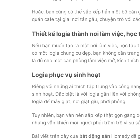
Hoặc, bạn cũng có thể sắp xếp hẳn một bộ bàn gh
quán cafe tại gia; nơi tán gẫu, chuyện trò với cá
Thiết kế logia thành nơi làm việc, họ
Nếu bạn muốn tạo ra một nơi làm việc, học tập th
có một logia chung cư đẹp, bạn không cần trang 
là đủ cho một căn phòng làm việc mở, kích thích
Logia phục vụ sinh hoạt
Riêng với những ai thích tập trung vào công năng
sinh hoạt. Đặc biệt là với logia gắn liền với ph
logia để máy giặt, nơi giặt giũ, phơi phóng.
Tuy nhiên, bạn vẫn nên sắp xếp thật gọn gàng đ
nhưng vẫn khiến mọi người phải trầm trồ vì sự s
Bài viết trên đây của
bất động sản
Homedy đã g