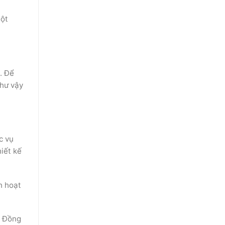
một
. Để
Như vậy
c vụ
hiết kế
h hoạt
. Đồng