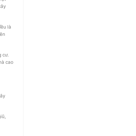
cây
đều là
rên
 cư.
nhà cao
cây
iũ,