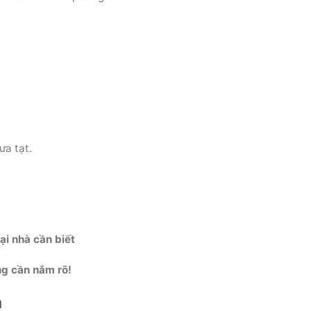
ưa tạt.
ại nhà cần biết
ng cần nắm rõ!
a