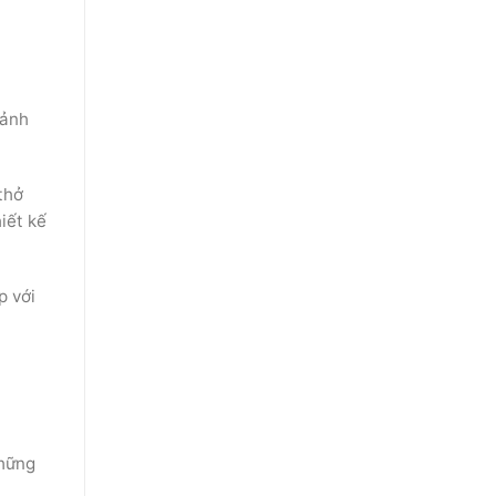
cảnh
thở
iết kế
p với
những