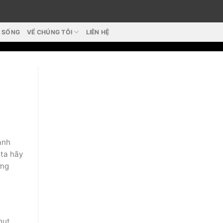
T SỐNG
VỂ CHÚNG TÔI
LIÊN HỆ
ành
 ta hãy
ững
hụt