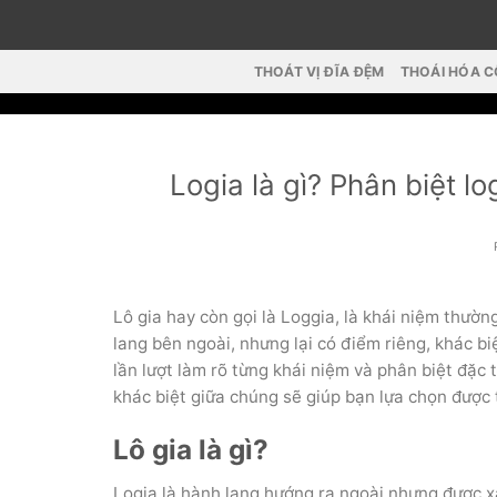
Skip
to
content
THOÁT VỊ ĐĨA ĐỆM
THOÁI HÓA 
Logia là gì? Phân biệt 
Lô gia hay còn gọi là Loggia, là khái niệm thườ
lang bên ngoài, nhưng lại có điểm riêng, khác bi
lần lượt làm rõ từng khái niệm và phân biệt đặc t
khác biệt giữa chúng sẽ giúp bạn lựa chọn được 
Lô gia là gì?
Logia là hành lang hướng ra ngoài nhưng được x