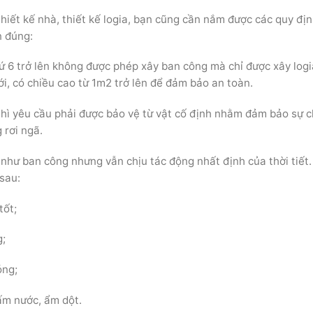
 thiết kế nhà, thiết kế logia, bạn cũng cần nắm được các quy đị
n đúng:
hứ 6 trở lên không được phép xây ban công mà chỉ được xây logi
i, có chiều cao từ 1m2 trở lên để đảm bảo an toàn.
thì yêu cầu phải được bảo vệ từ vật cố định nhằm đảm bảo sự 
 rơi ngã.
như ban công nhưng vẫn chịu tác động nhất định của thời tiết.
 sau:
tốt;
;
óng;
ấm nước, ẩm dột.