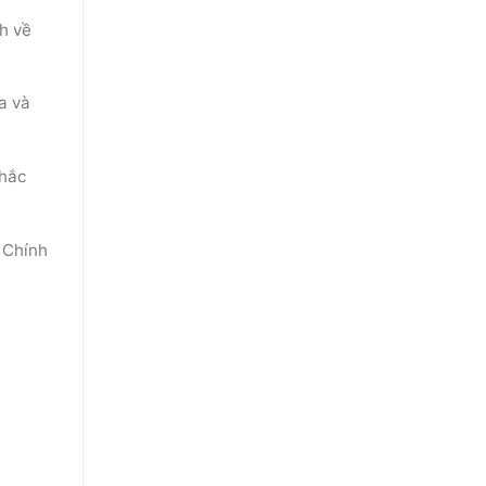
nh về
a và
chắc
 Chính