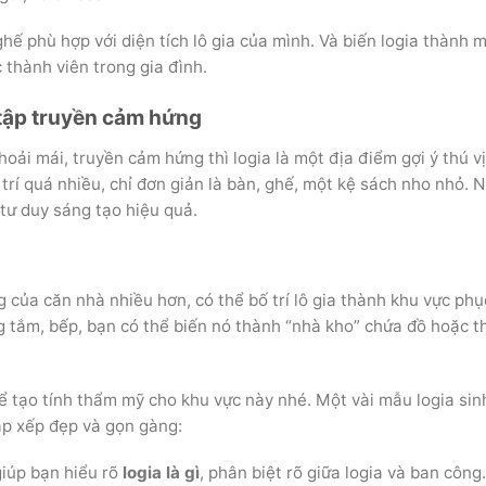
ế phù hợp với diện tích lô gia của mình. Và biến logia thành 
c thành viên trong gia đình.
c tập truyền cảm hứng
oải mái, truyền cảm hứng thì logia là một địa điểm gợi ý thú vị
trí quá nhiều, chỉ đơn giản là bàn, ghế, một kệ sách nho nhỏ. 
 tư duy sáng tạo hiệu quả.
 của căn nhà nhiều hơn, có thể bố trí lô gia thành khu vực phụ
òng tắm, bếp, bạn có thể biến nó thành “nhà kho” chứa đồ hoặc t
ể tạo tính thẩm mỹ cho khu vực này nhé. Một vài mẫu logia sin
ắp xếp đẹp và gọn gàng:
iúp bạn hiểu rõ
logia là gì
, phân biệt rõ giữa logia và ban công