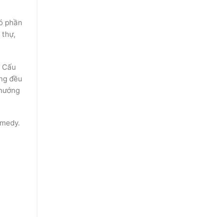
có phần
 thự,
. Cấu
ông đều
 hướng
omedy.