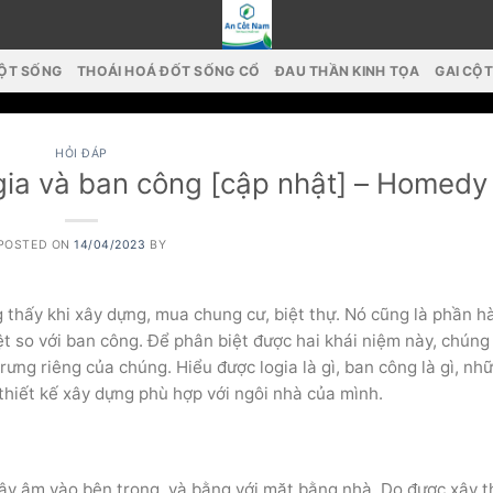
CỘT SỐNG
THOÁI HOÁ ĐỐT SỐNG CỔ
ĐAU THẦN KINH TỌA
GAI CỘ
HỎI ĐÁP
logia và ban công [cập nhật] – Homedy
POSTED ON
14/04/2023
BY
ng thấy khi xây dựng, mua chung cư, biệt thự. Nó cũng là phần h
ệt so với ban công. Để phân biệt được hai khái niệm này, chúng
rưng riêng của chúng. Hiểu được logia là gì, ban công là gì, nh
thiết kế xây dựng phù hợp với ngôi nhà của mình.
ây âm vào bên trong, và bằng với mặt bằng nhà. Do được xây t