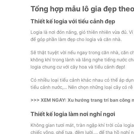
Tổng hợp mẫu lô gia đẹp theo
Thiết kế logia với tiểu cảnh đẹp
Logia là nơi đón nắng, gió thiên nhiên vừa đủ. Vì
để góp phần làm đẹp cho logia và căn nhà.
Sẽ thật tuyệt vời nếu ngay trong căn nhà, căn c
không khí trong lành và lắng nghe tiếng nước chả
logia chung cư với cây hoa và tiểu cảnh đẹp!
Có nhiều loại tiểu cảnh khác nhau có thể áp dụng
tiểu cảnh nước,… Nên chọn những loại cây có rễ 
>>> XEM NGAY: Xu hướng trang trí ban công nh
Thiết kế logia làm nơi nghỉ ngơi
Không gian tươi mát, tràn ngập khí trời của logia
chiếc võng, ghế tựa, đệm lười,… để tha hồ nghỉ n