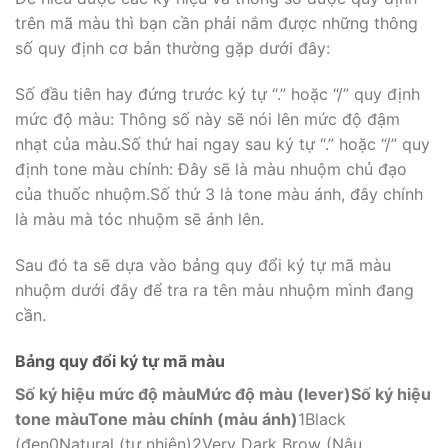
trên mã màu thì bạn cần phải nắm được những thông
số quy định cơ bản thường gặp dưới đây:
Số đầu tiên hay đứng trước ký tự “.” hoặc “/” quy định
mức độ màu: Thông số này sẽ nói lên mức độ đậm
nhạt của màu.Số thứ hai ngay sau ký tự “.” hoặc “/” quy
định tone màu chính: Đây sẽ là màu nhuộm chủ đạo
của thuốc nhuộm.Số thứ 3 là tone màu ánh, đây chính
là màu mà tóc nhuộm sẽ ánh lên.
Sau đó ta sẽ dựa vào bảng quy đổi ký tự mã màu
nhuộm dưới đây để tra ra tên màu nhuộm mình đang
cần.
Bảng quy đổi ký tự mã màu
Số ký hiệu mức độ màu
Mức độ màu (lever)
Số ký hiệu
tone màu
Tone màu chính (màu ánh)
1Black
(đen0Natural (tự nhiên)2Very Dark Brow (Nâu