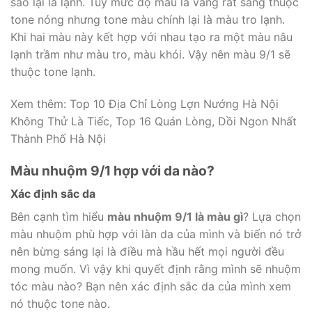
sao lại là lạnh. Tuy mức độ màu là vàng rất sáng thuộc
tone nóng nhưng tone màu chính lại là màu tro lạnh.
Khi hai màu này kết hợp với nhau tạo ra một màu nâu
lạnh trầm như màu tro, màu khói. Vậy nên màu 9/1 sẽ
thuộc tone lạnh.
Xem thêm: Top 10 Địa Chỉ Lòng Lợn Nướng Hà Nội
Không Thử Là Tiếc, Top 16 Quán Lòng, Dồi Ngon Nhất
Thành Phố Hà Nội
Màu nhuộm 9/1 hợp với da nào?
Xác định sắc da
Bên cạnh tìm hiểu
màu nhuộm 9/1 là màu gì
? Lựa chọn
màu nhuộm phù hợp với làn da của mình và biến nó trở
nên bừng sáng lại là điều mà hầu hết mọi người đều
mong muốn. Vì vậy khi quyết định rằng mình sẽ nhuộm
tóc màu nào? Bạn nên xác định sắc da của mình xem
nó thuộc tone nào.