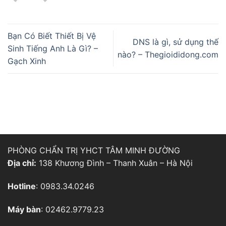
Bạn Có Biết Thiết Bị Vệ
DNS là gì, sử dụng thế
Sinh Tiếng Anh Là Gì? –
nào? – Thegioididong.com
Gạch Xinh
PHÒNG CHẨN TRỊ YHCT TÂM MINH ĐƯỜNG
Địa chỉ:
138 Khương Đình – Thanh Xuân – Hà Nội
Hotline
: 0983.34.0246
Máy bàn
: 02462.9779.23