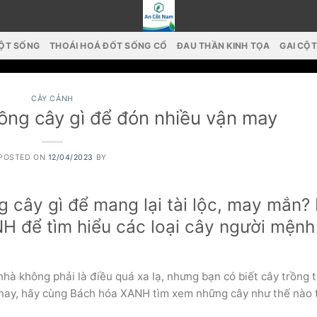
CỘT SỐNG
THOÁI HOÁ ĐỐT SỐNG CỔ
ĐAU THẦN KINH TỌA
GAI CỘ
CÂY CẢNH
ồng cây gì để đón nhiều vận may
POSTED ON
12/04/2023
BY
g cây gì để mang lại tài lộc, may mắn?
H để tìm hiểu các loại cây người mệnh
à không phải là điều quá xa lạ, nhưng bạn có biết cây trồng 
nay, hãy cùng Bách hóa XANH tìm xem những cây như thế nào 