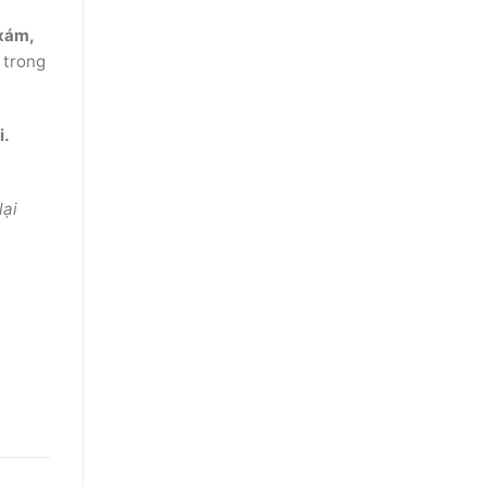
 xám,
 trong
i.
lại