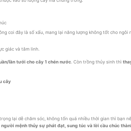
 thuộc vào số lượng cây mà chúng trồng:
húc
ng coi đây là số xấu, mang lại năng lượng không tốt cho ngôi 
ực giác và tâm linh.
tuần/lần tưới cho cây 1 chén nước
. Còn trồng thủy sinh thì
tha
u cây
trọng lại dễ chăm sóc, không tốn quá nhiều thời gian thì bạn n
 người mệnh thủy sự phát đạt, sung túc và lời cầu chúc thàn