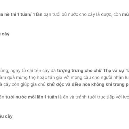
 hè thì 1 tuần/ 1 lần
bạn tưới đủ nước cho cây là được, còn
mù
u cây
tùng, ngay từ cái tên cây đã
tượng trưng cho chữ Thọ và sự “
làm quà mừng thọ hoặc tân gia với mong cầu cho người nhận l
hà cây còn giúp gia chủ
khử độc và điều hòa không khí trong 
cần
tưới nước mỗi lần 1 tuần
là ổn và tránh tưới trực tiếp với lư
ậu cây