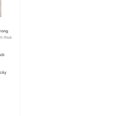
trong
họn mua
môi
 cây