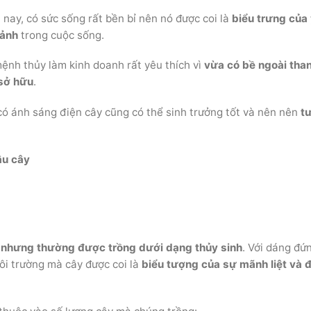
 nay, có sức sống rất bền bỉ nên nó được coi là
biểu trưng của 
cảnh
trong cuộc sống.
ệnh thủy làm kinh doanh rất yêu thích vì
vừa có bề ngoài than
 sở hữu
.
có ánh sáng điện cây cũng có thể sinh trưởng tốt và nên nên
tư
ậu cây
g nhưng thường được trồng dưới dạng thủy sinh
. Với dáng đứ
i trường mà cây được coi là
biểu tượng của sự mãnh liệt và 