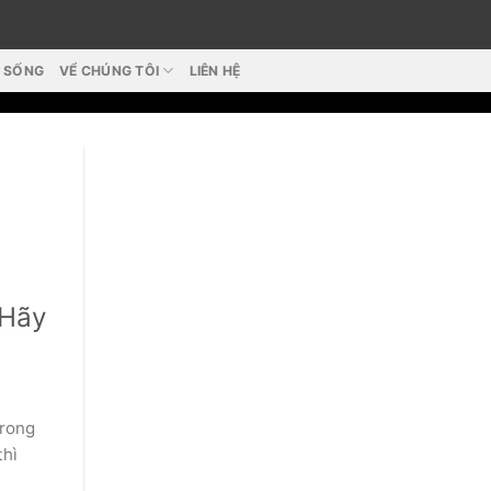
T SỐNG
VỂ CHÚNG TÔI
LIÊN HỆ
 Hãy
trong
thì