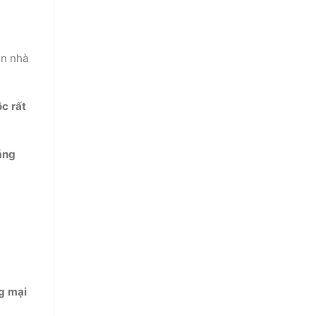
ăn nhà
c rất
áng
g mại