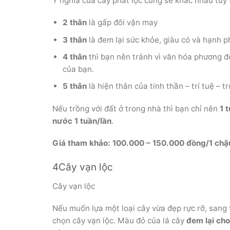
Ý nghĩa của cây phát lộc cũng sẽ khác nhau tùy
2 thân
là gấp đôi vận may
3 thân
là đem lại sức khỏe, giàu có và hạnh p
4 thân
thì bạn nên tránh vì văn hóa phương đô
của bạn.
5 thân
là hiện thân của tinh thần – trí tuệ – tr
Nếu trồng với đất ở trong nhà thì bạn chỉ nên
1 
nước 1 tuần/lần
.
Giá tham khảo: 100.000 – 150.000 đồng/1 chậ
4Cây vạn lộc
Cây vạn lộc
Nếu muốn lựa một loại cây vừa đẹp rực rỡ, sang 
chọn cây vạn lộc. Màu đỏ của lá cây
đem lại cho