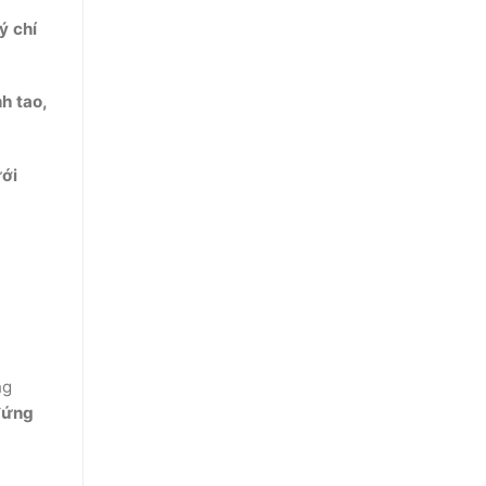
ý chí
h tao,
ới
ng
đứng