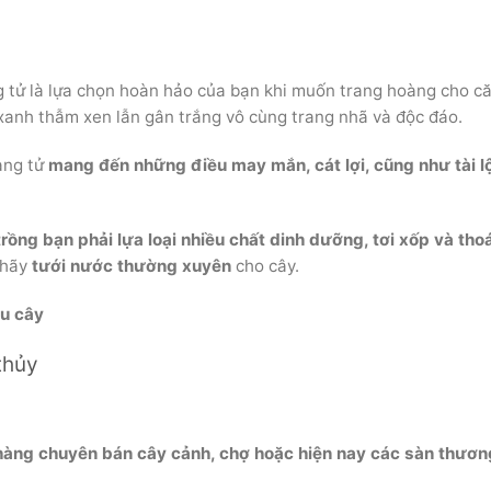
 tử là lựa chọn hoàn hảo của bạn khi muốn trang hoàng cho c
xanh thẫm xen lẫn gân trắng vô cùng trang nhã và độc đáo.
àng tử
mang đến những điều may mắn, cát lợi, cũng như tài lộ
trồng bạn phải lựa loại nhiều chất dinh dưỡng, tơi xốp và tho
n hãy
tưới nước thường xuyên
cho cây.
u cây
thủy
hàng chuyên bán cây cảnh, chợ hoặc hiện nay các sàn thươn