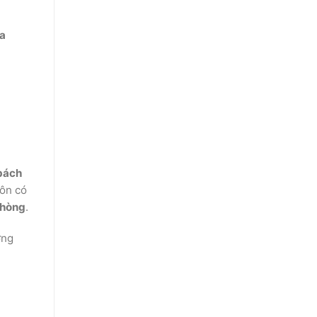
a
bách
uôn có
phòng
.
ợng