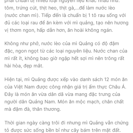
phải chuẩn bị nhiều loại nguyên liệu khác nhau như:
tôm, trứng cút, thịt heo, thịt gà,…để làm nước lèo
(nước chan mì). Tiếp đến là chuẩn bị 1 tô rau sống với
đủ các loại rau để ăn kèm với mì quảng, tạo nên hương
vị thơm ngon, hấp dẫn hơn, ăn hoài không ngán.
Không như phở, nước lèo của mì Quảng có độ đậm
đặc, ngon ngọt từ các loại nguyên liệu. Nước chan của
mì rất ít, không bao giờ ngập hết sợi mì nên trông rất
hài hòa, đẹp mắt.
Hiện tại, mì Quảng được xếp vào danh sách 12 món ăn
của Việt Nam được công nhận giá trị ẩm thực Châu Á.
Đây là món ăn vừa dân dã vừa mang đặc trưng của
người dân Quảng Nam. Món ăn mộc mạch, chân chất
mà đậm đà, thân thương.
Thời gian ngày càng trôi đi nhưng mì Quảng vẫn chứng
tỏ được sức sống bền bỉ như cây bám trên mặt đất.