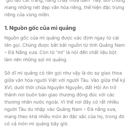
“gió lào cát trắng, nắng cháy mưa dầm” này. Bởi chúng
mang những nét đẹp văn hóa riêng, thể hiện đặc trưng
riêng của vùng miền.
1. Nguồn gốc của mì quảng
Nguồn gốc của mì quảng được xác định ngay từ cái
tên gọi. Chúng được bắt bắt nguồn từ tỉnh Quảng Nam
– Đà Nẵng xưa. Còn từ “mì” là nói đến chất liệu bột
làm nên những sợi mì quảng.
Sở dĩ mì quảng có tên gọi như vậy là do sự giao thoa
giữa văn hóa người Việt với người Tàu. Vào giữa thế kỷ
XVI, dưới thời chúa Nguyễn Nguyễn, đất Hội An trở
thành nơi buôn bán giao thương đông đúc với các
thương nhân nước ngoài. Vì thế nơi đây có rất nhiều
người Tàu du nhập vào Quảng Nam – Đà nẵng xưa,
mang theo khá nhiều món ăn đặc sắc của họ, trong đó
có cả món mì quảng bây giờ.