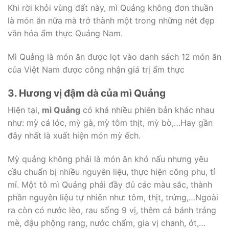
Khi rời khỏi vùng đất này, mì Quảng không đơn thuần
là món ăn nữa mà trở thành một trong những nét đẹp
văn hóa ẩm thực Quảng Nam.
Mì Quảng là món ăn được lọt vào danh sách 12 món ăn
của Việt Nam được công nhận giá trị ẩm thực
3. Hương vị đậm dà của mì Quảng
Hiện tại,
mì Quảng
có khá nhiều phiên bản khác nhau
như: mỳ cá lóc, mỳ gà, mỳ tôm thịt, mỳ bò,…Hay gần
đây nhất là xuất hiện món mỳ ếch.
Mỳ quảng không phải là món ăn khó nấu nhưng yêu
cầu chuẩn bị nhiều nguyên liệu, thực hiện công phu, tỉ
mỉ. Một tô mì Quảng phải đầy đủ các màu sắc, thành
phần nguyên liệu tự nhiên như: tôm, thịt, trứng,…Ngoài
ra còn có nước lèo, rau sống 9 vị, thêm cả bánh tráng
mè, đậu phộng rang, nước chấm, gia vị chanh, ớt,…