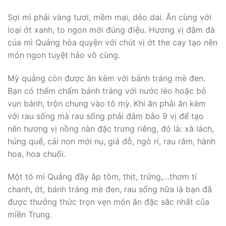
Sợi mì phải vàng tươi, mềm mại, dẻo dai. Ăn cùng với
loại ớt xanh, to ngon mới đúng điệu. Hương vị đậm đà
của mì Quảng hòa quyện với chút vị ớt the cay tạo nên
món ngon tuyệt hảo vô cùng.
Mỳ quảng còn được ăn kèm với bánh tráng mè đen.
Bạn có thểm chấm bánh tráng với nước lèo hoặc bỏ
vụn bánh, trộn chung vào tô mỳ. Khi ăn phải ăn kèm
với rau sống mà rau sống phải đảm bảo 9 vị để tạo
nên hương vị nồng nàn đặc trưng riêng, đó là: xà lách,
húng quế, cải non mới nụ, giá đỗ, ngò rí, rau răm, hành
hoa, hoa chuối.
Một tô mì Quảng đầy ắp tôm, thịt, trứng,…thơm tí
chanh, ớt, bánh tráng mè đen, rau sống nữa là bạn đã
được thưởng thức trọn vẹn món ăn đặc sắc nhất của
miền Trung.