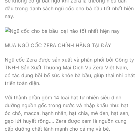
Sẽ không có gì bất ngờ khi Zera là thương hiệu dẫn
đầu trong danh sách ngũ cốc cho bà bầu tốt nhất hiện
nay.
MUA NGŨ CỐC ZERA CHÍNH HÃNG TẠI ĐÂY
Ngũ cốc Zera được sản xuất và phân phối bởi Công ty
TNHH Sản Xuất Thương Mại Dịch Vụ Zera Việt Nam,
có tác dụng bồi bổ sức khỏe bà bầu, giúp thai nhi phát
triển toàn diện.
Với thành phần gồm 14 loại hạt tự nhiên siêu dinh
dưỡng nguồn gốc trong nước và nhập khẩu như: hạt
óc chó, macca, hạnh nhân, hạt chia, mè đen, hạt sen,
gạo lứt huyết rồng…. Zera được xem là nguồn cung
cấp dưỡng chất lành mạnh cho cả mẹ và bé.