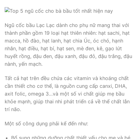
Ngũ cốc bầu Lạc Lạc dành cho phụ nữ mang thai với
thành phần gồm 19 loại hạt thiên nhiên: hạt sachi, hạt
macca, hồ đào, hạt lanh, hạt chia Úc, óc chó, hạnh
nhân, hạt điều, hạt bí, hạt sen, mè đen, kê, gạo lứt
huyết rồng, đậu đen, đậu xanh, đậu đỏ, đậu trắng, đậu
nành, yến mạch.
Tất cả hạt trên đều chứa các vitamin và khoáng chất
cần thiết cho cơ thể, là nguồn cung cấp canxi, DHA,
axit folic, omega 3…và một số vi chất giúp mẹ bầu
khỏe mạnh, giúp thai nhi phát triển cả về thể chất lẫn
trí não.
Một số công dụng phải kể đến như:
Bổ sung những dưỡng chất thiết yếu cho mẹ và bé.