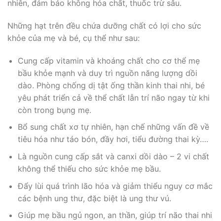
nhiên, đảm bảo không hóa chất, thuốc trừ sâu.
Những hạt trên đều chứa dưỡng chất có lợi cho sức
khỏe của mẹ và bé, cụ thể như sau:
Cung cấp vitamin và khoáng chất cho cơ thể mẹ
bầu khỏe mạnh và duy trì nguồn năng lượng dồi
dào. Phòng chống dị tật ống thần kinh thai nhi, bé
yêu phát triển cả về thể chất lẫn trí não ngay từ khi
còn trong bụng mẹ.
Bổ sung chất xơ tự nhiên, hạn chế những vấn đề về
tiêu hóa như táo bón, đầy hơi, tiểu đường thai kỳ….
Là nguồn cung cấp sắt và canxi dồi dào – 2 vi chất
không thể thiếu cho sức khỏe mẹ bầu.
Đẩy lùi quá trình lão hóa và giảm thiểu nguy cơ mắc
các bệnh ung thư, đặc biệt là ung thư vú.
Giúp mẹ bầu ngủ ngon, an thần, giúp trí não thai nhi