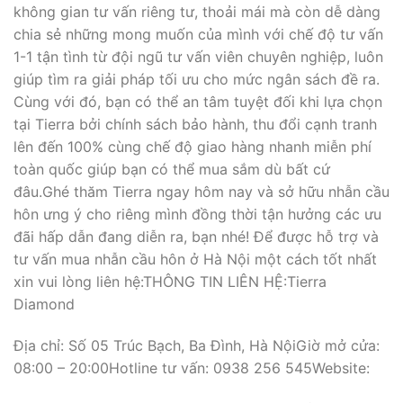
không gian tư vấn riêng tư, thoải mái mà còn dễ dàng
chia sẻ những mong muốn của mình với chế độ tư vấn
1-1 tận tình từ đội ngũ tư vấn viên chuyên nghiệp, luôn
giúp tìm ra giải pháp tối ưu cho mức ngân sách đề ra.
Cùng với đó, bạn có thể an tâm tuyệt đối khi lựa chọn
tại Tierra bởi chính sách bảo hành, thu đổi cạnh tranh
lên đến 100% cùng chế độ giao hàng nhanh miễn phí
toàn quốc giúp bạn có thể mua sắm dù bất cứ
đâu.Ghé thăm Tierra ngay hôm nay và sở hữu nhẫn cầu
hôn ưng ý cho riêng mình đồng thời tận hưởng các ưu
đãi hấp dẫn đang diễn ra, bạn nhé! Để được hỗ trợ và
tư vấn mua nhẫn cầu hôn ở Hà Nội một cách tốt nhất
xin vui lòng liên hệ:THÔNG TIN LIÊN HỆ:Tierra
Diamond
Địa chỉ: Số 05 Trúc Bạch, Ba Đình, Hà NộiGiờ mở cửa:
08:00 – 20:00Hotline tư vấn: 0938 256 545Website: