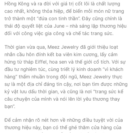
Hồng Kông và ra đời với giá trị cốt lõi là chất lượng
cao nhất, không thỏa hiệp, để biến mỗi món nữ trang
trở thành một “đứa con tinh thần”. Đây cũng chính là
thái độ quyết liệt của June – nhà sáng lập thương hiệu
đối với công việc gia công và chế tác trang sức.
Thời gian vừa qua, Meez Jewelry đã giới thiệu loạt
nhẫn cầu hôn đính kết ba viên kim cương, lấy cảm
hứng từ tháp Eiffel, hoa sen và thế giới cổ tích. Với sự
đầu tư nghiêm túc, cùng triết lý kinh doanh “vì khách
hàng” thấm nhuần trong đội ngũ, Meez Jewelry thực
sự là một địa chỉ đáng tin cậy, nơi bạn tìm được những
kỷ vật lưu dấu thời gian, và cũng là nơi “trang sức kể
câu chuyện của mình và nói lên lời yêu thương thay
bạn”.
Để cảm nhận rõ nét hơn về những điều tuyệt vời của
thương hiệu này, bạn có thể ghé thăm cửa hàng của