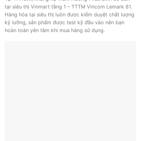
bán hàng uy tín:
Siêu thị Vinmart – TTTM Vincom Lemark 81:
Tại TPHCM, nhang nụ Trầm Hương Phúc Linh có bán
tại siêu thị Vinmart tầng 1 – TTTM Vincom Lemark 81.
Hàng hóa tại siêu thị luôn được kiểm duyệt chất lượng
kỹ lưỡng, sản phẩm được test kỹ đầu vào nên bạn
hoàn toàn yên tâm khi mua hàng sử dụng.