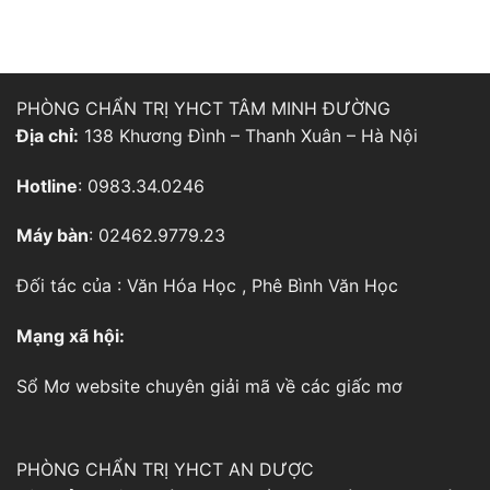
PHÒNG CHẨN TRỊ YHCT TÂM MINH ĐƯỜNG
Địa chỉ:
138 Khương Đình – Thanh Xuân – Hà Nội
Hotline
: 0983.34.0246
Máy bàn
: 02462.9779.23
Đối tác của :
Văn Hóa Học
,
Phê Bình Văn Học
Mạng xã hội:
Sổ Mơ
website chuyên giải mã về các giấc mơ
PHÒNG CHẨN TRỊ YHCT AN DƯỢC
Địa chỉ
: 325/19 đường Bạch Đằng – Phường 15 – Q.Bình
Thạnh – TP. Hồ Chí Minh