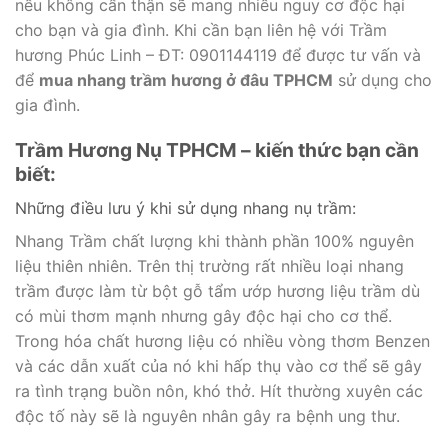
nếu không cẩn thận sẽ mang nhiều nguy cơ độc hại
cho bạn và gia đình. Khi cần bạn liên hệ với Trầm
hương Phúc Linh – ĐT: 0901144119 để được tư vấn và
để
mua nhang trầm hương ở đâu TPHCM
sử dụng cho
gia đình.
Trầm Hương Nụ TPHCM – kiến thức bạn cần
biết:
Những điều lưu ý khi sử dụng nhang nụ trầm:
Nhang Trầm chất lượng khi thành phần 100% nguyên
liệu thiên nhiên. Trên thị trường rất nhiều loại nhang
trầm được làm từ bột gỗ tẩm ướp hương liệu trầm dù
có mùi thơm mạnh nhưng gây độc hại cho cơ thể.
Trong hóa chất hương liệu có nhiều vòng thơm Benzen
và các dẫn xuất của nó khi hấp thụ vào cơ thể sẽ gây
ra tình trạng buồn nôn, khó thở. Hít thường xuyên các
độc tố này sẽ là nguyên nhân gây ra bệnh ung thư.