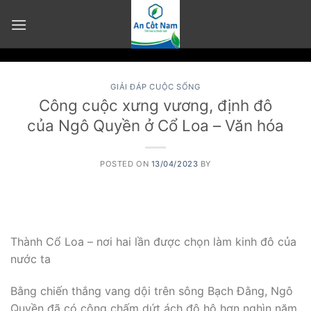
Skip
to
content
GIẢI ĐÁP CUỘC SỐNG
Công cuộc xưng vương, định đô
của Ngô Quyền ở Cổ Loa – Văn hóa
POSTED ON
13/04/2023
BY
Thành Cổ Loa – nơi hai lần được chọn làm kinh đô của
nước ta
Bằng chiến thắng vang dội trên sông Bạch Đằng, Ngô
Quyền đã có công chấm dứt ách đô hộ hơn nghìn năm