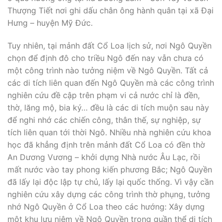
Thượng Tiết nơi ghi dấu chân ông hành quân tại xã Đại
Hưng – huyện Mỹ Đức.
Tuy nhiên, tại mảnh đất Cổ Loa lịch sử, nơi Ngô Quyền
chọn để định đô cho triều Ngô đến nay vẫn chưa có
một công trình nào tưởng niệm về Ngô Quyền. Tất cả
các di tích liên quan đến Ngô Quyền mà các công trình
nghiên cứu đề cập trên phạm vi cả nước chỉ là đền,
thờ, lăng mộ, bia ký… đều là các di tích muộn sau này
để nghi nhớ các chiến công, thân thế, sự nghiệp, sự
tích liên quan tới thời Ngô. Nhiều nhà nghiên cứu khoa
học đã khẳng định trên mảnh đất Cổ Loa có đền thờ
An Dương Vương – khởi dựng Nhà nước Âu Lạc, rồi
mất nước vào tay phong kiến phương Bắc; Ngô Quyền
đã lấy lại độc lập tự chủ, lấy lại quốc thống. Vì vậy cần
nghiên cứu xây dựng các công trình thờ phụng, tưởng
nhớ Ngô Quyền ở Cổ Loa theo các hướng: Xây dựng
một khu lưu niệm về Ngô Quyền trong quần thể di tích