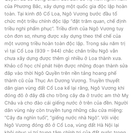
của Phương Bắc, xây dựng một quốc gia độc lập hoàn
toàn. Tại kinh đô Cổ Loa, Ngô Vương bước đầu tổ
chức một triều chính độc lập “đặt trăm quan, chế định
triều nghi phẩm phục”. Triều đình của Ngô Vương tuy
còn đơn sơ, nhưng được xây dựng theo thể chế của
một vương triều hoàn toàn độc lập. Trong sáu năm trị
vì tại Cổ Loa (939 – 944) chắc chắn triều Ngô vẫn
chưa xây dựng được thêm gì nhiều ở Loa thành xưa.
Khảo cổ học chỉ phát hiện được những đoạn thành sửa
đắp vào thời Ngô Quyền trên nền tảng hoang phế
thành cũ của Thục An Dương Vương. Truyền thuyết
dân gian vùng đất Cổ Loa kể lại rằng, Ngô Vương khi
đóng đô ở đây đã cho trồng cây đa ở trước am thờ Mỵ
Châu và cho đào cái giếng nước ở trên của đền. Người
dân vùng này còn truyền tụng những câu cửa miệng:
“Cây đa nghìn tuổi”, “giếng nước nhà Ngô”. Với việc
Ngô Vương đóng đô ở Cổ Loa, vùng đất Hà Nội lại
khôi phục vị trí trung tâm chính trị của đất nước trong