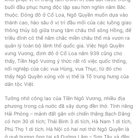
buổi đầu phục hưng độc lập sau hơn nghìn năm Bắc
thuộc. Đóng đô ở Cổ Loa, Ngô Quyền muốn dựa vào
thành cao, hào sâu ở vị trí đầu mối của các luồng giao
thông thủy bộ giữa trung tâm châu thổ sông Hồng, để
triều đình có thể nắm chắc miền châu thổ mà vươn ra
quản lý toàn bộ lãnh thổ quốc gia. Việc Ngô Quyền
xưng Vương, định đô ở Cổ Loa năm 939 cũng cho
thấy, Tiền Ngô Vương ý thức rất rõ việc quốc thống,
nối nghiệp của các vua Hùng, vua Thục, từ đó cho
thấy Ngô Quyền xứng với vị thế là Tổ trung hưng của
dân tộc Việt.
Tưởng nhớ công lao của Tiền Ngô Vương, nhiều địa
phương trong cả nước đã xây dựng đền thờ. Tính riêng
Hải Phòng – mảnh đất gắn với chiến thắng Bạch Đằng
có hơn 30 di tích; Thái Bình 3 di tích, Hà Nam 1 di tích,
Phú Thọ 1 di tích. Hà Nội có hai nơi thờ Ngô Quyền là
ở quê hương ông tại xã Đường Lâm – Sơn Tây và đền