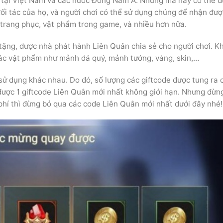
ến tại Việt Nam và các nước Đông Nam Á. Những mã này có thể 
ối tác của họ, và người chơi có thể sử dụng chúng để nhận đượ
 trang phục, vật phẩm trong game, và nhiều hơn nữa.
ặng, được nhà phát hành Liên Quân chia sẻ cho người chơi. K
các vật phẩm như mảnh đá quý, mảnh tướng, vàng, skin,…
n sử dụng khác nhau. Do đó, số lượng các giftcode được tung ra
 được 1 giftcode Liên Quân mới nhất không giới hạn. Nhưng đừng
hí thì đừng bỏ qua các code Liên Quân mới nhất dưới đây nhé!