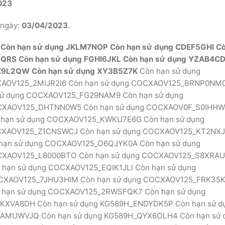
023
 ngày:
03/04/2023
.
Còn hạn sử dụng
JKLM7NOP
Còn hạn sử dụng
CDEF5GHI
Cò
QRS
Còn hạn sử dụng
FGHI6JKL
Còn hạn sử dụng
YZAB4CD
K9L2QW
Còn hạn sử dụng
XY3B5Z7K
Còn hạn sử dụng
XAOV125_2MIJR2I6 Còn hạn sử dụng COCXAOV125_BRNP0NM
sử dụng COCXAOV125_FG29NAM9 Còn hạn sử dụng
CXAOV125_DHTNN0W5 Còn hạn sử dụng COCXAOV0F_S0IHH
 hạn sử dụng COCXAOV125_KWKU7E6G Còn hạn sử dụng
CXAOV125_Z1CNSWCJ Còn hạn sử dụng COCXAOV125_KT2NX
hạn sử dụng COCXAOV125_O6QJYK0A Còn hạn sử dụng
CXAOV125_L8000BTO Còn hạn sử dụng COCXAOV125_S8XRA
hạn sử dụng COCXAOV125_EQIK1JLI Còn hạn sử dụng
CXAOV125_7JHU3HIM Còn hạn sử dụng COCXAOV125_FRK35
 hạn sử dụng COCXAOV125_2RWSFQK7 Còn hạn sử dụng
KXVA8DH Còn hạn sử dụng KG589H_ENDYDK5P Còn hạn sử d
4AMUWVJQ Còn hạn sử dụng KG589H_QYX6OLH4 Còn hạn sử 