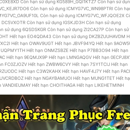
C0XE8XD Còn hạn sử dụng KG589H_GQI1KTZ7 Còn hạn sử dụ
VC_KEJR7DO6 Còn hạn sử dụng ICMYG7VC_WN98PTRI Còn hạ
CMYG7VC_OA9UF10L Còn hạn sử dụng ICMYG7VC_WFJQOE2X C
 DC5VXOTR Còn hạn sử dụng IGSKJD3H Còn hạn sử dụng
 sử dụng 6QSDSKGR Còn hạn sử dụng ZI2CA27P Còn hạn sử
OHT Hết hạn EO4QDA43 Còn hạn sử dụng DKZBZUUHAVDM H
C2I Hết hạn OWAV9UGT Hết hạn JBVF94YQ Hết hạn 9AOW5
n UQPMY1TH Hết hạn ONMZSBZE Hết hạn P7BB3O94 Hết hạn
AC Hết hạn 9EQMJX9P Hết hạn LMNGAQGV Hết hạn 0ECPJ8X
n FC0ZJOZV Hết hạn ZWBW6CVY Hết hạn 7SY1TCIJ Hết hạn
RZUODC Hết hạn C3W2KAHX Hết hạn HAVF4J7Y Hết hạn PAC
n UVCRDBOZ Hết hạn NGAYBAMUOI Hết hạn MUNG1TET Hết h
 VANDIEUMAY Hết hạn CHOITHAGA Hết hạn LIKEHETMINH