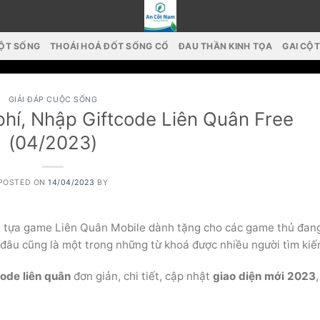
CỘT SỐNG
THOÁI HOÁ ĐỐT SỐNG CỔ
ĐAU THẦN KINH TỌA
GAI CỘ
GIẢI ĐÁP CUỘC SỐNG
phí, Nhập Giftcode Liên Quân Free
(04/2023)
POSTED ON
14/04/2023
BY
à tựa game Liên Quân Mobile dành tặng cho các game thủ đang
âu cũng là một trong những từ khoá được nhiều người tìm kiế
ode liên quân
đơn giản, chi tiết, cập nhật
giao diện mới 2023