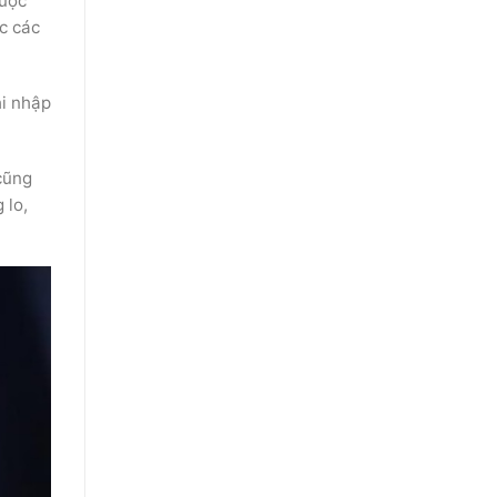
được
c các
hi nhập
 cũng
 lo,