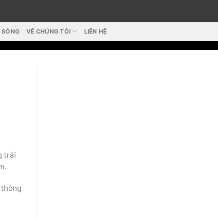
T SỐNG
VỂ CHÚNG TÔI
LIÊN HỆ
 trải
m.
, thông