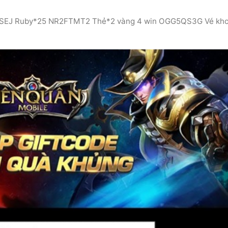
SEJ Ruby*25 NR2FTMT2 Thẻ*2 vàng 4 win OGG5QS3G Vé kh