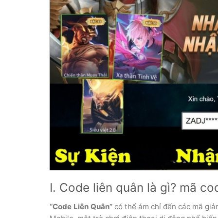
I. Code liên quân là gì? mã co
“Code Liên Quân”
có thể ám chỉ đến các mã giả