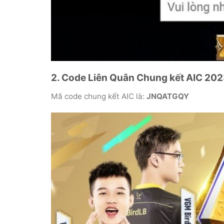
2. Code Liên Quân Chung kết AIC 20
Mã code chung kết AIC là:
JNQATGQY