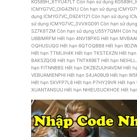
KG589H_XTYU47LT Còn hạn sử dụng KG589H_I
ICMYG7VC_OIG4ZN1J Còn hạn sử dụng ICMYG7
dụng ICMYG7VC_D9Z41121 Còn hạn sử dụng I
sử dụng ICMYG7VC_3VVXGD91 Còn hạn sử dụng
SZ7K8TZM Còn hạn sử dụng U55Y7QMH Còn hạn
U6BIMRFM Hết hạn 4NV18PXG Hết hạn MVBAA
OQHUSUQG Hết hạn 6QTOQBB8 Hết hạn 9DZWX
Hết hạn TTMLIH4K Hết hạn TKSTEXZN Hết hạ
BAKSZQOB Hết hạn TNTX69ET Hết hạn NEIHLL
hạn FITNNBBS Hết hạn DKZBZUUHAVDM Hết hạ
VEBUAMIENPHI Hết hạn S4JA09U9 Hết hạn W5
Hết hạn 5XVFP7L8 Hết hạn P7HY29VR Hết hạ
XUANTANSUU Hết hạn NHIEUSUCKHOE Hết hạn