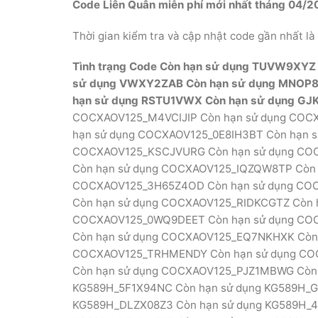
Code Liên Quân miễn phí mới nhất tháng 04/2
Thời gian kiểm tra và cập nhật code gần nhất là
Tình trạng
Code
Còn hạn sử dụng
TUVW9XYZ
sử dụng
VWXY2ZAB
Còn hạn sử dụng
MNOP8
hạn sử dụng
RSTU1VWX
Còn hạn sử dụng
GJ
COCXAOV125_M4VCIJIP Còn hạn sử dụng COC
hạn sử dụng COCXAOV125_0E8IH3BT Còn hạn 
COCXAOV125_KSCJVURG Còn hạn sử dụng CO
Còn hạn sử dụng COCXAOV125_IQZQW8TP Còn
COCXAOV125_3H65Z4OD Còn hạn sử dụng CO
Còn hạn sử dụng COCXAOV125_RIDKCGTZ Còn 
COCXAOV125_0WQ9DEET Còn hạn sử dụng CO
Còn hạn sử dụng COCXAOV125_EQ7NKHXK Còn 
COCXAOV125_TRHMENDY Còn hạn sử dụng CO
Còn hạn sử dụng COCXAOV125_PJZ1MBWG Còn
KG589H_5F1X94NC Còn hạn sử dụng KG589H_G
KG589H_DLZX08Z3 Còn hạn sử dụng KG589H_