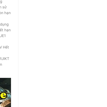
ng
n sử
òn hạn
 dụng
ết hạn
UE1
V Hết
RJIKT
ạn