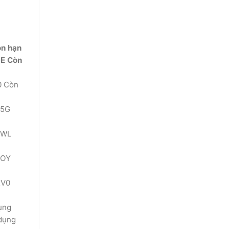
n hạn
E
Còn
0 Còn
W5G
JWL
UOY
KV0
ụng
dụng