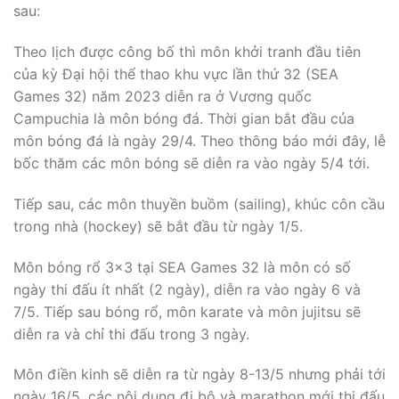
sau:
Theo lịch được công bố thì môn khởi tranh đầu tiên
của kỳ Đại hội thể thao khu vực lần thứ 32 (SEA
Games 32) năm 2023 diễn ra ở Vương quốc
Campuchia là môn bóng đá. Thời gian bắt đầu của
môn bóng đá là ngày 29/4. Theo thông báo mới đây, lễ
bốc thăm các môn bóng sẽ diễn ra vào ngày 5/4 tới.
Tiếp sau, các môn thuyền buồm (sailing), khúc côn cầu
trong nhà (hockey) sẽ bắt đầu từ ngày 1/5.
Môn bóng rổ 3×3 tại SEA Games 32 là môn có số
ngày thi đấu ít nhất (2 ngày), diễn ra vào ngày 6 và
7/5. Tiếp sau bóng rổ, môn karate và môn jujitsu sẽ
diễn ra và chỉ thi đấu trong 3 ngày.
Môn điền kinh sẽ diễn ra từ ngày 8-13/5 nhưng phải tới
ngày 16/5, các nội dung đi bộ và marathon mới thi đấu