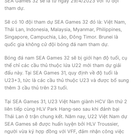
SEA Games 32 sẽ là từ ngày 29/4/2023 với 10 đội
tham dự.
Sẽ có 10 đội tham dự SEA Games 32 đó là: Việt Nam,
Thái Lan, Indonesia, Malaysia, Myanmar, Philippines,
Singapore, Campuchia, Lào, Đông Timor. Brunei là
quốc gia không cử đội bóng đá nam tham dự.
Bóng đá nam SEA Games 32 sẽ bị giới hạn độ tuổi, cụ
thể chỉ các cầu thủ thuộc lứa U22 mới tham dự giải
đấu này. Tại SEA Games 31, quy định về độ tuổi là
U23+3, tức là các cầu thủ thuộc U23 và được bổ sung
thêm 3 cầu thủ trên 23 tuổi.
Tại SEA Games 31, U23 Việt Nam giành HCV lần thứ 2
liên tiếp cùng HLV Park Hang-seo sau khi đánh bại
Thái Lan ở trận chung kết. Năm nay, U22 Việt Nam dự
SEA Games sẽ được huấn luyện bởi HLV Troussier,
người vừa ký hợp đồng với VFF, đảm nhận công việc