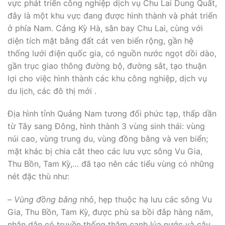
vực phát triển công nghiệp dịch vụ Chu Lai Dung Quất,
đây là một khu vực đang được hình thành và phát triển
ở phía Nam. Cảng Kỳ Hà, sân bay Chu Lai, cùng với
diện tích mặt bằng đất cát ven biển rộng, gần hệ
thống lưới điện quốc gia, có nguồn nước ngọt dồi dào,
gần trục giao thông đường bộ, đường sắt, tạo thuận
lợi cho việc hình thành các khu công nghiệp, dịch vụ
du lịch, các đô thị mới .
Địa hình tỉnh Quảng Nam tương đối phức tạp, thấp dần
từ Tây sang Đông, hình thành 3 vùng sinh thái: vùng
núi cao, vùng trung du, vùng đồng bằng và ven biển;
mặt khác bị chia cắt theo các lưu vực sông Vu Gia,
Thu Bồn, Tam Kỳ,… đã tạo nên các tiểu vùng có những
nét đặc thù như:
–
Vùng đồng bằng
nhỏ, hẹp thuộc hạ lưu các sông Vu
Gia, Thu Bồn, Tam Kỳ, được phù sa bồi đắp hàng năm,
nhân dân có truyền thống thâm canh lúa nước và cây