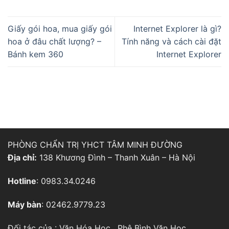
Giấy gói hoa, mua giấy gói
Internet Explorer là gì?
hoa ở đâu chất lượng? –
Tính năng và cách cài đặt
Bánh kem 360
Internet Explorer
PHÒNG CHẨN TRỊ YHCT TÂM MINH ĐƯỜNG
Địa chỉ:
138 Khương Đình – Thanh Xuân – Hà Nội
Hotline
: 0983.34.0246
Máy bàn
: 02462.9779.23
Đối tác của :
Văn Hóa Học
,
Phê Bình Văn Học