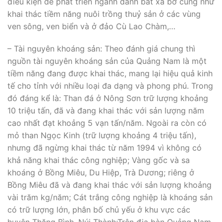
điều kiện để phát triển ngành đánh bắt xa bờ cũng như
khai thác tiềm năng nuôi trồng thuỷ sản ở các vùng
ven sông, ven biển và ở đảo Cù Lao Chàm,…
– Tài nguyên khoáng sản: Theo đánh giá chung thì
nguồn tài nguyên khoáng sản của Quảng Nam là một
tiềm năng đang được khai thác, mang lại hiệu quả kinh
tế cho tỉnh với nhiều loại đa dạng và phong phú. Trong
đó đáng kể là: Than đá ở Nông Sơn trữ lượng khoảng
10 triệu tấn, đã và đang khai thác với sản lượng năm
cao nhất đạt khoảng 5 vạn tấn/năm. Ngoài ra còn có
mỏ than Ngọc Kinh (trữ lượng khoảng 4 triệu tấn),
nhưng đã ngừng khai thác từ năm 1994 vì không có
khả năng khai thác công nghiệp; Vàng gốc và sa
khoáng ở Bồng Miêu, Du Hiệp, Trà Dương; riêng ở
Bồng Miêu đã và đang khai thác với sản lượng khoảng
vài trăm kg/năm; Cát trắng công nghiệp là khoáng sản
có trữ lượng lớn, phân bố chủ yếu ở khu vực các