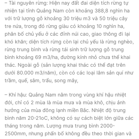
– Tài nguyên rừng: Hiện nay đất đai diện tích rừng tự
nhiện tại tỉnh Quảng Nam còn khoảng 388,8 nghìn ha
với trữ lượng gỗ khoảng 30 triệu m3 và 50 triệu cây
tre nứa, trong đó rừng giàu có khoảng 10 nghìn ha,
phân bố chủ yếu ở các đỉnh núi cao, giao thông đi lại
khó khăn; diện tích rừng còn lại chủ yếu là rừng nghèo,
rừng trung bình và rừng tái sinh trữ lượng gỗ trung
bình khoảng 69 m3/ha, đường kính nhỏ chưa thể khai
thác. Ngoài gỗ (sản lượng khai thác có thể đạt trên
dưới 80.000 m3/năm), còn có các loại lâm sản quí như
trầm, quế, sâm, trẩu, song mây,
– Khí hậu: Quảng Nam nằm trong vùng khí hậu nhiệt
đới, chỉ có 2 mùa là mùa mưa và mùa khô, chịu ảnh
hưởng của mùa đông lạnh miền Bắc. Nhiệt độ trung
bình năm 20-21oC, không có sự cách biệt lớn giữa các
tháng trong năm. Lượng mưa trung bình 2000-
2500mm, nhưng phấn bố không đều theo thời gian và