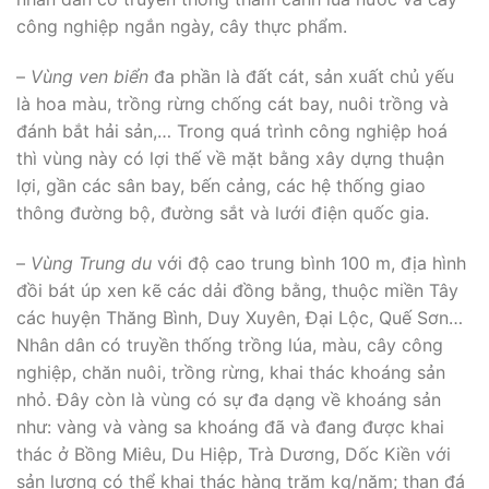
công nghiệp ngắn ngày, cây thực phẩm.
–
Vùng ven biển
đa phần là đất cát, sản xuất chủ yếu
là hoa màu, trồng rừng chống cát bay, nuôi trồng và
đánh bắt hải sản,… Trong quá trình công nghiệp hoá
thì vùng này có lợi thế về mặt bằng xây dựng thuận
lợi, gần các sân bay, bến cảng, các hệ thống giao
thông đường bộ, đường sắt và lưới điện quốc gia.
–
Vùng Trung du
với độ cao trung bình 100 m, địa hình
đồi bát úp xen kẽ các dải đồng bằng, thuộc miền Tây
các huyện Thăng Bình, Duy Xuyên, Đại Lộc, Quế Sơn…
Nhân dân có truyền thống trồng lúa, màu, cây công
nghiệp, chăn nuôi, trồng rừng, khai thác khoáng sản
nhỏ. Đây còn là vùng có sự đa dạng về khoáng sản
như: vàng và vàng sa khoáng đã và đang được khai
thác ở Bồng Miêu, Du Hiệp, Trà Dương, Dốc Kiền với
sản lượng có thể khai thác hàng trăm kg/năm; than đá