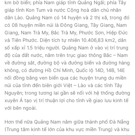
km bờ biển; phía Nam giáp tỉnh Quảng Ngãi; phía Tây
giáp tỉnh Kon Tum và nước Cộng hoà dân chủ nhân
dân Lào. Quảng Nam có 14 huyện và 2 thị xã, trong đó
có 08 huyện miền núi là Đông Giang, Tây Giang, Nam
Giang, Nam Trà My, Bắc Trà My, Phước Sơn, Hiệp Đức
và Tiên Phước. Diện tích tự nhiên 10.406,83 km2, dân
số xấp xỉ 1.5 triệu người. Quảng Nam ở vào vị trí trung
độ của đất nước, nằm trên trục giao thông Bắc – Nam
về đường sắt, đường bộ và đường biển và đường hàng
không, có đường Hồ Chí Minh, Quốc lộ 14D, 14B, 14E
nối đồng bằng ven biển qua các huyện trung du miền
núi của tỉnh đến biên giới Việt – Lào và các tỉnh Tây
Nguyên; trong tương lai gần sẽ nối với hệ thống đường
xuyên Á tạo vị trí thuận lợi cho tỉnh về giao lưu kinh tế
với bên ngoài.
Hơn thế nữa Quảng Nam nằm giữa thành phố Đà Nẵng
(Trung tâm kinh tế lớn của khu vực miền Trung) và khu