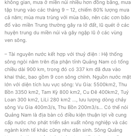
không gian, mưa ở miền núi nhiều hơn đồng bằng, mưa
tập trung vào các tháng 9 – 12, chiếm 80% lượng mưa
cả năm; mùa mưa trùng với mùa bão, nên các cơn bão
đổ vào miền Trung thường gây ra lở đất, lũ quét ở các
huyện trung du miền núi và gây ngập lũ ở các vùng
ven sông.
– Tài nguyên nước kết hợp với thuỷ điện : Hệ thống
sông ngòi nằm trên địa phận tỉnh Quảng Nam có tổng
chiều dài 900 km, trong đó có 337 km đã đưa vào
khai thác, bao gồm 9 con sông chính. Nguồn nước mặt
lớn với diện tích lưu vực sông: Vu Gia: 5500km2, Thu
Bồn 3350 km2, Tam Kỳ 800 km2, Cu Đê 400km2, Tuý
Loan 300 km2, LiLi 280 km2 …, lưu lượng dòng chảy
sông Vu Gia 400m3/s, Thu Bồn 200m3/s… Có thể nói
Quảng Nam là địa bàn có điều kiện thuận lợi về cung
cấp nước cho phát triển sản xuất nông nghiệp và các
ngành kinh tế khác cũng như dân sinh. Sông Quảng