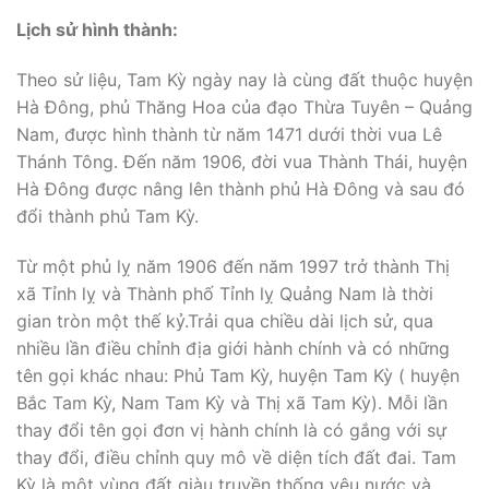
Lịch sử hình thành:
Theo sử liệu, Tam Kỳ ngày nay là cùng đất thuộc huyện
Hà Đông, phủ Thăng Hoa của đạo Thừa Tuyên – Quảng
Nam, được hình thành từ năm 1471 dưới thời vua Lê
Thánh Tông. Đến năm 1906, đời vua Thành Thái, huyện
Hà Đông được nâng lên thành phủ Hà Đông và sau đó
đổi thành phủ Tam Kỳ.
Từ một phủ lỵ năm 1906 đến năm 1997 trở thành Thị
xã Tỉnh lỵ và Thành phố Tỉnh lỵ Quảng Nam là thời
gian tròn một thế kỷ.Trải qua chiều dài lịch sử, qua
nhiều lần điều chỉnh địa giới hành chính và có những
tên gọi khác nhau: Phủ Tam Kỳ, huyện Tam Kỳ ( huyện
Bắc Tam Kỳ, Nam Tam Kỳ và Thị xã Tam Kỳ). Mỗi lần
thay đổi tên gọi đơn vị hành chính là có gắng với sự
thay đổi, điều chỉnh quy mô về diện tích đất đai. Tam
Kỳ là một vùng đất giàu truyền thống yêu nước và