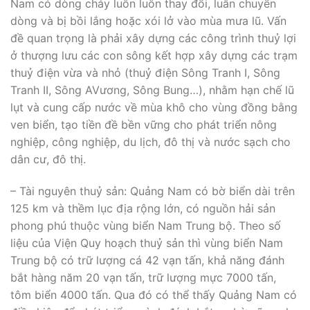
Nam có dòng chảy luôn luôn thay đổi, luân chuyển
dòng và bị bồi lắng hoặc xói lở vào mùa mưa lũ. Vấn
đề quan trọng là phải xây dựng các công trình thuỷ lợi
ở thượng lưu các con sông kết hợp xây dựng các trạm
thuỷ điện vừa và nhỏ (thuỷ điện Sông Tranh I, Sông
Tranh II, Sông AVương, Sông Bung…), nhằm hạn chế lũ
lụt và cung cấp nước về mùa khô cho vùng đồng bằng
ven biển, tạo tiền đề bền vững cho phát triển nông
nghiệp, công nghiệp, du lịch, đô thị và nước sạch cho
dân cư, đô thị.
– Tài nguyên thuỷ sản: Quảng Nam có bờ biển dài trên
125 km và thềm lục địa rộng lớn, có nguồn hải sản
phong phú thuộc vùng biển Nam Trung bộ. Theo số
liệu của Viện Quy hoạch thuỷ sản thì vùng biển Nam
Trung bộ có trữ lượng cá 42 vạn tấn, khả năng đánh
bắt hàng năm 20 vạn tấn, trữ lượng mực 7000 tấn,
tôm biển 4000 tấn. Qua đó có thể thấy Quảng Nam có