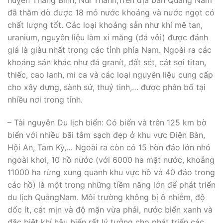
huỵên Thăng Bình, Núi Thành;Trên địa bàn Quảng Nam
đã thăm dò được 18 mỏ nước khoáng và nước ngọt có
chất lượng tốt. Các loại khoáng sản như khí mê tan,
uranium, nguyên liệu làm xi măng (đá vôi) được đánh
giá là giàu nhất trong các tỉnh phía Nam. Ngoài ra các
khoáng sản khác như đá granít, đất sét, cát sợi titan,
thiếc, cao lanh, mi ca và các loại nguyên liệu cung cấp
cho xây dựng, sành sứ, thuỷ tinh,… được phân bố tại
nhiều nơi trong tỉnh.
– Tài nguyên Du lịch biển: Có biển và trên 125 km bờ
biển với nhiều bãi tắm sạch đẹp ở khu vực Điện Bàn,
Hội An, Tam Kỳ,… Ngoài ra còn có 15 hòn đảo lớn nhỏ
ngoài khơi, 10 hồ nước (với 6000 ha mặt nước, khoảng
11000 ha rừng xung quanh khu vực hồ và 40 đảo trong
các hồ) là một trong những tiềm năng lớn để phát triển
du lịch QuảngNam. Môi trường không bị ô nhiễm, độ
dốc ít, cát mịn và độ mặn vừa phải, nước biển xanh và
đặc biệt khí hậu biển rất lý tưởng cho phát triển các