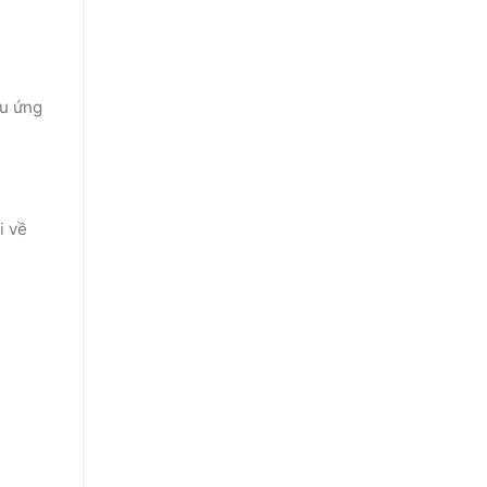
ều ứng
i về