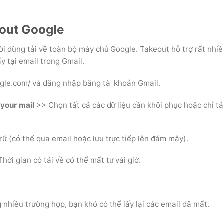
eout Google
 dùng tải về toàn bộ máy chủ Google. Takeout hỗ trợ rất nhi
tại email trong Gmail.
oogle.com/ và đăng nhập bằng tài khoản Gmail.
 your mail
>> Chọn tất cả các dữ liệu cần khôi phục hoặc chỉ tả
trữ (có thể qua email hoặc lưu trực tiếp lên đám mây).
Thời gian có tải về có thể mất từ vài giờ.
g nhiều trường hợp, bạn khó có thể lấy lại các email đã mất.