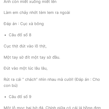
Anh còn miết xuống miết lên
Làm em chảy nhớt tèm lem ra ngoài
Đáp án : Cục xà bông
Câu đố số 8
Cục thịt đút vào lỗ thịt,
Một tay sờ đít một tay sờ đầu.
Đút vào một lúc lâu lâu,
Rút ra cái ” chách” nhìn nhau mà cười! (Đáp án : Cho
con bú)
Câu đố số 9
Một lỗ mọc hai bờ đá, Chính giữa có cái lá hồng đơn