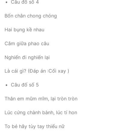
Câu đố số 4
Bốn chân chong chóng
Hai bụng kề nhau
Cắm giữa phao câu
Nghiến đi nghiến lại
Là cái gì? (Đáp án :Cối xay )
Câu đố số 5
Thân em mũm mĩm, lại tròn tròn
Lúc cứng chành bành, lúc tí hon
To bé hãy tùy tay thiếu nữ