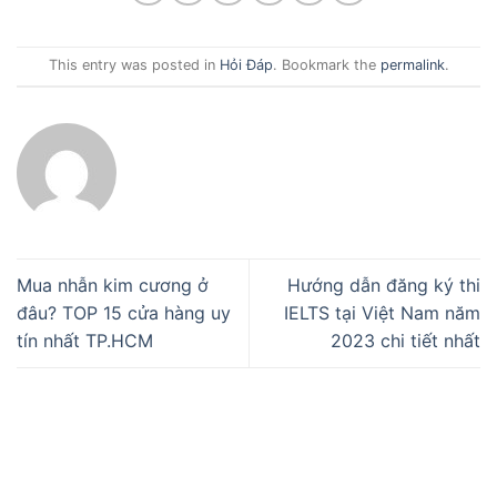
This entry was posted in
Hỏi Đáp
. Bookmark the
permalink
.
Mua nhẫn kim cương ở
Hướng dẫn đăng ký thi
đâu? TOP 15 cửa hàng uy
IELTS tại Việt Nam năm
tín nhất TP.HCM
2023 chi tiết nhất