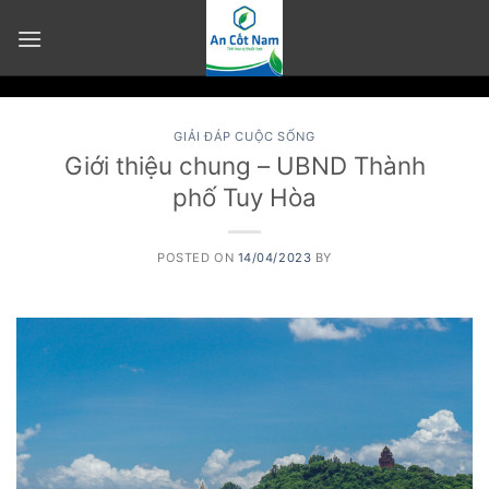
Skip
to
content
GIẢI ĐÁP CUỘC SỐNG
Giới thiệu chung – UBND Thành
phố Tuy Hòa
POSTED ON
14/04/2023
BY