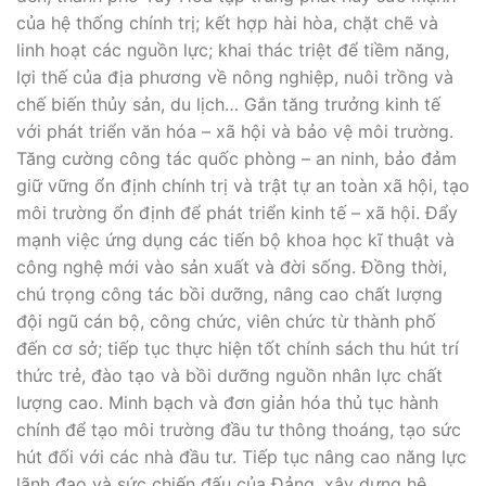
của hệ thống chính trị; kết hợp hài hòa, chặt chẽ và
linh hoạt các nguồn lực; khai thác triệt để tiềm năng,
lợi thế của địa phương về nông nghiệp, nuôi trồng và
chế biến thủy sản, du lịch… Gắn tăng trưởng kinh tế
với phát triển văn hóa – xã hội và bảo vệ môi trường.
Tăng cường công tác quốc phòng – an ninh, bảo đảm
giữ vững ổn định chính trị và trật tự an toàn xã hội, tạo
môi trường ổn định để phát triển kinh tế – xã hội. Đẩy
mạnh việc ứng dụng các tiến bộ khoa học kĩ thuật và
công nghệ mới vào sản xuất và đời sống. Đồng thời,
chú trọng công tác bồi dưỡng, nâng cao chất lượng
đội ngũ cán bộ, công chức, viên chức từ thành phố
đến cơ sở; tiếp tục thực hiện tốt chính sách thu hút trí
thức trẻ, đào tạo và bồi dưỡng nguồn nhân lực chất
lượng cao. Minh bạch và đơn giản hóa thủ tục hành
chính để tạo môi trường đầu tư thông thoáng, tạo sức
hút đối với các nhà đầu tư. Tiếp tục nâng cao năng lực
lãnh đạo và sức chiến đấu của Đảng, xây dựng hệ