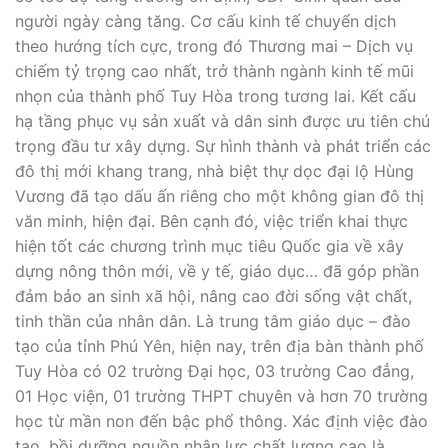
người ngày càng tăng. Cơ cấu kinh tế chuyển dịch
theo hướng tích cực, trong đó Thương mai – Dịch vụ
chiếm tỷ trọng cao nhất, trở thành ngành kinh tế mũi
nhọn của thành phố Tuy Hòa trong tương lai. Kết cấu
hạ tầng phục vụ sản xuất và dân sinh được ưu tiên chú
trọng đầu tư xây dựng. Sự hình thành và phát triển các
đô thị mới khang trang, nhà biệt thự dọc đại lộ Hùng
Vương đã tạo dấu ấn riêng cho một không gian đô thị
văn minh, hiện đại. Bên cạnh đó, việc triển khai thực
hiện tốt các chương trình mục tiêu Quốc gia về xây
dựng nông thôn mới, về y tế, giáo dục… đã góp phần
đảm bảo an sinh xã hội, nâng cao đời sống vật chất,
tinh thần của nhân dân. Là trung tâm giáo dục – đào
tạo của tỉnh Phú Yên, hiện nay, trên địa bàn thành phố
Tuy Hòa có 02 trường Đại học, 03 trường Cao đẳng,
01 Học viện, 01 trường THPT chuyên và hơn 70 trường
học từ mần non đến bậc phổ thông. Xác định việc đào
tạo, bồi dưỡng nguồn nhân lực chất lượng cao là