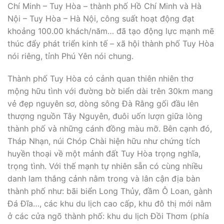
Chí Minh – Tuy Hòa – thành phố Hồ Chí Minh và Hà
Nội – Tuy Hòa – Hà Nội, công suất hoạt động đạt
khoảng 100.00 khách/năm… đã tạo động lực mạnh mẽ
thúc đẩy phát triển kinh tế – xã hội thành phố Tuy Hòa
nói riêng, tỉnh Phú Yên nói chung.
Thành phố Tuy Hòa có cảnh quan thiên nhiên thơ
mộng hữu tình với đường bờ biển dài trên 30km mang
vẻ đẹp nguyên sơ, dòng sông Đà Rằng gối đầu lên
thượng nguồn Tây Nguyên, đuôi uốn lượn giữa lòng
thành phố và những cánh đồng màu mỡ. Bên cạnh đó,
Tháp Nhạn, núi Chóp Chài hiện hữu như chứng tích
huyền thoại về một mảnh đất Tuy Hòa trọng nghĩa,
trọng tình. Với thế mạnh tự nhiên sẵn có cùng nhiều
danh lam thắng cảnh nằm trong và lân cận địa bàn
thành phố như: bãi biển Long Thủy, đầm Ô Loan, gành
Đá Đĩa…, các khu du lịch cao cấp, khu đô thị mới nằm
ở các cửa ngõ thành phố: khu du lịch Đồi Thơm (phía