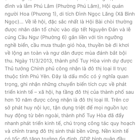
đình và lẫm Phú Lâm (Phường Phú Lâm), Hội quán
người Hoa (Phương 1), di tích Đình Ngọc Lãng (Xã Bình
Ngọc)… Về lễ hội, đặc sắc nhất là Hội Bài chòi thường
được nhân dân tổ chức vào dịp tết Nguyên Đán và lễ
cúng Cầu Ngư (Phường 6) gắn liền với tín ngưỡng
nghề biển, cầu mưa thuận gió hòa, thuyền bè đi khơi
về lộng an toàn và ngư dân được mùa đánh bắt bội
thu. Ngày 11/3/2013, thành phố Tuy Hòa vinh dự được
Thủ tướng Chính phủ công nhận là đô thị loại II trực
thuộc tỉnh Phú Yên. Đây là dấu mốc có ý nghĩa quan
trọng, ghi nhận những chuyển biến tích cực về phát
triển kinh tế – xã hội, hạ tầng đô thị của thành phố sau
hơn 10 năm được công nhận là đô thị loại III. Trên cơ
sở phát huy nội lực, tận dụng triệt để mọi nguồn lực
huy động từ bên ngoài, thành phố Tuy Hòa đã đẩy
nhanh phát triển kinh tế, chú trọng công tác quy hoạch
và chỉnh trang đô thị sinh thái bền vững. Nền kinh tế
có tốc độ tăng trưởng ổn định, GDP bình quân đầu