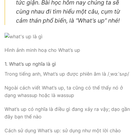
tức giận. Bài học hôm nay chúng ta sẽ
cùng nhau đi tìm hiểu một câu, cụm từ
cảm thán phổ biến, là “What’s up” nhé!
Hình ảnh minh hoạ cho What’s up
1. What’s up nghĩa là gì
Trong tiếng anh, What’s up được phiên âm là /ˌwɑːˈsʌp/
Ngoài cách viết What’s up, ta cũng có thể thấy nó ở
dạng whassup hoặc là wassup
What’s up có nghĩa là điều gì đang xảy ra vậy; dạo gần
đây bạn thế nào
Cách sử dụng What’s up: sử dụng như một lời chào