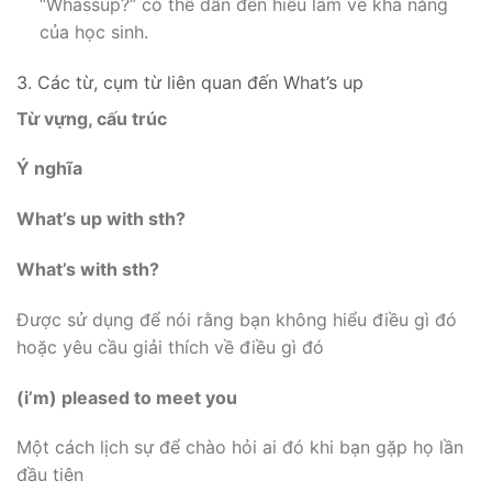
“Whassup?” có thể dẫn đến hiểu lầm về khả năng
của học sinh.
3. Các từ, cụm từ liên quan đến What’s up
Từ vựng, cấu trúc
Ý nghĩa
What’s up with sth?
What’s with sth?
Được sử dụng để nói rằng bạn không hiểu điều gì đó
hoặc yêu cầu giải thích về điều gì đó
(i’m) pleased to meet you
Một cách lịch sự để chào hỏi ai đó khi bạn gặp họ lần
đầu tiên