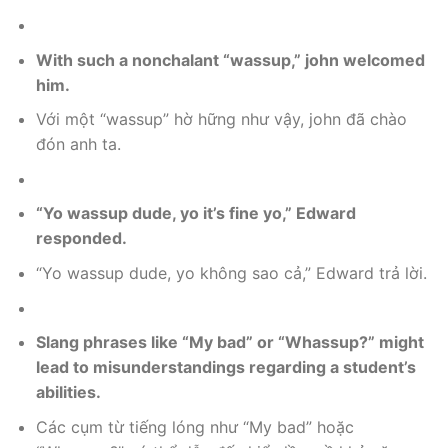
With such a nonchalant “wassup,” john welcomed
him.
Với một “wassup” hờ hững như vậy, john đã chào
đón anh ta.
“Yo wassup dude, yo it’s fine yo,” Edward
responded.
“Yo wassup dude, yo không sao cả,” Edward trả lời.
Slang phrases like “My bad” or “Whassup?” might
lead to misunderstandings regarding a student’s
abilities.
Các cụm từ tiếng lóng như “My bad” hoặc