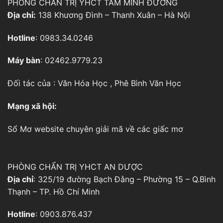
PHÒNG CHẨN TRỊ YHCT TÂM MINH ĐƯỜNG
Địa chỉ:
138 Khương Đình – Thanh Xuân – Hà Nội
Hotline
: 0983.34.0246
Máy bàn
: 02462.9779.23
Đối tác của :
Văn Hóa Học
,
Phê Bình Văn Học
Mạng xã hội:
Sổ Mơ
website chuyên giải mã về các giấc mơ
PHÒNG CHẨN TRỊ YHCT AN DƯỢC
Địa chỉ
: 325/19 đường Bạch Đằng – Phường 15 – Q.Bình
Thạnh – TP. Hồ Chí Minh
Hotline
: 0903.876.437