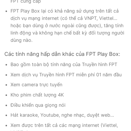
FPT cung cấp
FPT Play Box lại có khả năng sử dụng trên tất cả
dịch vụ mạng internet (có thể cả VNPT, Viettel…
hoặc bạn dùng ở nước ngoài cũng được), tăng tính
linh động và không hạn chế bất kỳ đối tượng người
dùng nào.
Các tính năng hấp dẫn khác của FPT Play Box:
Bao gồm toàn bộ tính năng của Truyền hình FPT
Xem dịch vụ Truyền hình FPT miễn phí 01 năm đầu
Xem camera trực tuyến
Kho phim chất lượng 4K
Điều khiển qua giọng nói
Hát karaoke, Youtube, nghe nhạc, duyệt web…
Xem được trên tất cả các mạng internet (Viettel,