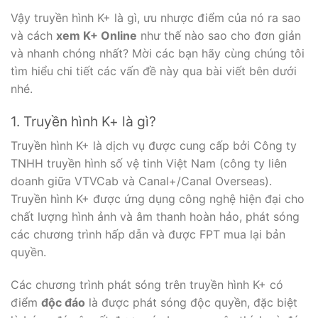
Vậy truyền hình K+ là gì, ưu nhược điểm của nó ra sao
và cách
xem K+ Online
như thế nào sao cho đơn giản
và nhanh chóng nhất? Mời các bạn hãy cùng chúng tôi
tìm hiểu chi tiết các vấn đề này qua bài viết bên dưới
nhé.
1. Truyền hình K+ là gì?
Truyền hình K+ là dịch vụ được cung cấp bởi Công ty
TNHH truyền hình số vệ tinh Việt Nam (công ty liên
doanh giữa VTVCab và Canal+/Canal Overseas).
Truyền hình K+ được ứng dụng công nghệ hiện đại cho
chất lượng hình ảnh và âm thanh hoàn hảo, phát sóng
các chương trình hấp dẫn và được FPT mua lại bản
quyền.
Các chương trình phát sóng trên truyền hình K+ có
điểm
độc đáo
là được phát sóng độc quyền, đặc biệt