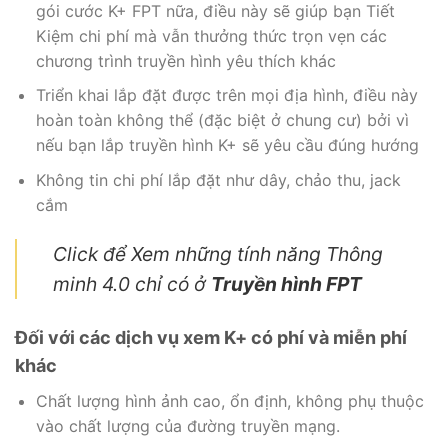
gói cước K+ FPT nữa, điều này sẽ giúp bạn Tiết
Kiệm chi phí mà vẫn thưởng thức trọn vẹn các
chương trình truyền hình yêu thích khác
Triển khai lắp đặt được trên mọi địa hình, điều này
hoàn toàn không thể (đặc biệt ở chung cư) bởi vì
nếu bạn lắp truyền hình K+ sẽ yêu cầu đúng hướng
Không tin chi phí lắp đặt như dây, chảo thu, jack
cắm
Click để Xem những tính năng Thông
minh 4.0 chỉ có ở
Truyền hình FPT
Đối với các dịch vụ xem K+ có phí và miễn phí
khác
Chất lượng hình ảnh cao, ổn định, không phụ thuộc
vào chất lượng của đường truyền mạng.