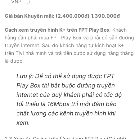
VNPT…)
Giá bán Khuyến mãi: (2.400.000đ) 1.390.000đ
Cách xem truyền hình K+ trên FPT Play Box
: Khách
hàng cần phải mua FPT Play Box và phải có sẵn đường
truyền internet. Sau đó khách hàng tự kích hoạt K+
trên Tivi nhà mình và trả tiền cước sử dụng hàng tháng
là được.
Lưu ý: Để có thể sử dụng được FPT
Play Box thì bắt buộc đường truyền
internet của quý khách phải có tốc độ
tối thiểu là 16Mbps thì mới đảm bảo
chất lượng các kênh truyền hình khi
xem.
2.3 Xem K+ Online trên Ứng dụng FPT Play (Có phí)