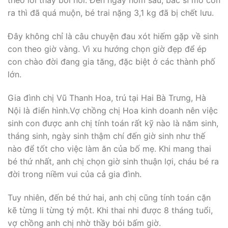
theo lời thầy bói nói. Đến ngày hôm sau, bác sĩ mổ con
ra thì đã quá muộn, bé trai nặng 3,1 kg đã bị chết lưu.
Đây không chỉ là câu chuyện đau xót hiếm gặp về sinh
con theo giờ vàng. Vì xu hướng chọn giờ đẹp để ép
con chào đời đang gia tăng, đặc biệt ở các thành phố
lớn.
Gia đình chị Vũ Thanh Hoa, trú tại Hai Bà Trưng, Hà
Nội là điển hình.Vợ chồng chị Hoa kinh doanh nên việc
sinh con được anh chị tính toán rất kỹ nào là năm sinh,
tháng sinh, ngày sinh thậm chí đến giờ sinh như thế
nào để tốt cho việc làm ăn của bố mẹ. Khi mang thai
bé thứ nhất, anh chị chọn giờ sinh thuận lợi, cháu bé ra
đời trong niềm vui của cả gia đình.
Tuy nhiên, đến bé thứ hai, anh chị cũng tính toán cặn
kẽ từng li từng tý một. Khi thai nhi được 8 tháng tuổi,
vợ chồng anh chị nhờ thầy bói bấm giờ.