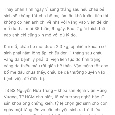
Thầy phán sinh ngay vì sang tháng sau nếu cháu bé
sinh sẽ không tốt cho bố mẹ,làm ăn khó khăn, tiền tài
không có nên anh chị về nhà vội vàng vào viện để xin
mổ dù thai mới 35 tuần, 6 ngày. Bác sĩ giải thích thế
nào anh chị cũng xin mổ với đủ lý do.
Khi mổ, cháu bé mới được 2,3 kg, bị nhiễm khuẩn sơ
sinh phải nằm lồng ấp, chiếu đèn. 1 tháng sau cháu
vàng da bệnh lý phải đi viện liên tục do tình trạng
vàng da thiếu máu rồi giãn bể thận. Vận mệnh tốt cho
bố mẹ đâu chưa thấy, cháu bé đã thường xuyên vào
bệnh viện để điều trị.
TS BS Nguyễn Hữu Trung – khoa sản Bệnh viện Hùng
Vương, TP.HCM cho biết, 18 năm trong nghề bác sĩ
sản khoa ông chứng kiến, tỷ lệ chọn giờ sinh cho con
ngày một tăng lên và câu chuyện sinh ra trẻ thiếu