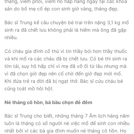
tháng, viêm phổi, viêm hô hấp hàng ngày tại các khoa
sản do bố mẹ cố ép con sinh giờ vàng, tháng đẹp.
Bác sĩ Trung kể câu chuyện bé trai trên nặng 3,1 kg mổ
sinh ra đã chết lưu không phải là hiếm mà ông đã gặp
nhiều.
Có cháu gia đình cố thủ vì tin thầy bói hơn thầy thuốc
và khi mổ ra các cháu đã bị chết lưu. Có bé thì sinh ra
tím tái, suy hô hấp chỉ vì mẹ đã vỡ ối từ lâu nhưng mà
vì đã chọn giờ đẹp nên cố chờ đến giờ đẹp mới mổ.
Khi đứa trẻ ra đời đã bị ngạt thở. Bác sĩ cứu cháu bé
cũng toát mồ hôi hột.
Né tháng cô hồn, bà bầu chọn đẻ đêm
Bác sĩ Trung cho biết, những tháng 7 Âm lịch hàng năm
luôn là tháng có số người né việc mổ để sinh con nhiều
nhất bởi vì các bà gia đình muốn né tháng cô hồn. Họ