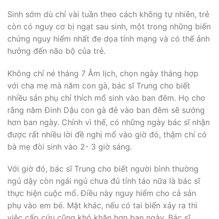
Sinh sớm dù chỉ vài tuần theo cách không tự nhiên, trẻ
còn có nguy cơ bị ngạt sau sinh, một trong những biến
chứng nguy hiểm nhất đe dọa tính mạng và có thể ảnh
hưởng đến não bộ của trẻ.
Không chỉ né tháng 7 Âm lịch, chọn ngày tháng hợp
với cha mẹ mà năm con gà, bác sĩ Trung cho biết
nhiều sản phụ chỉ thích mổ sinh vào ban đêm. Họ cho
rằng năm Đinh Dậu con gà đẻ vào ban đêm sẽ sướng
hơn ban ngày. Chính vì thế, có những ngày bác sĩ nhận
được rất nhiều lời đề nghị mổ vào giờ đó, thậm chí có
bà mẹ đòi sinh vào 2- 3 giờ sáng.
Với giờ đó, bác sĩ Trung cho biết người bình thường
ngủ dậy còn ngái ngủ chưa đủ tỉnh táo nữa là bác sĩ
thực hiện cuộc mổ. Điều này nguy hiểm cho cả sản
phụ vào em bé. Mặt khác, nếu có tai biến xảy ra thì
việc cấp cứu cũng khó khăn hơn ban ngày. Bác sĩ