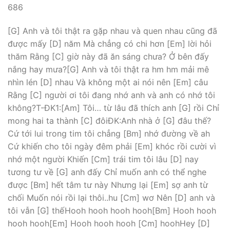
686
[G] Anh và tôi thật ra gặp nhau và quen nhau cũng đã
được mấy [D] năm Mà chẳng có chi hơn [Em] lời hỏi
thăm Rằng [C] giờ này đã ăn sáng chưa? Ở bên đấy
nắng hay mưa?[G] Anh và tôi thật ra hm hm mải mê
nhìn lén [D] nhau Và không một ai nói nên [Em] câu
Rằng [C] người ơi tôi đang nhớ anh và anh có nhớ tôi
không?T-ĐK1:[Am] Tôi… từ lâu đã thích anh [G] rồi Chỉ
mong hai ta thành [C] đôiĐK:Anh nhà ở [G] đâu thế?
Cứ tới lui trong tim tôi chẳng [Bm] nhớ đường về ah
Cứ khiến cho tôi ngày đêm phải [Em] khóc rồi cười vì
nhớ một người Khiến [Cm] trái tim tôi lâu [D] nay
tương tư về [G] anh đấy Chỉ muốn anh có thể nghe
được [Bm] hết tâm tư này Nhưng lại [Em] sợ anh từ
chối Muốn nói rồi lại thôi..hu [Cm] wơ Nên [D] anh và
tôi vẫn [G] thếHooh hooh hooh hooh[Bm] Hooh hooh
hooh hooh[Em] Hooh hooh hooh [Cm] hoohHey [D]