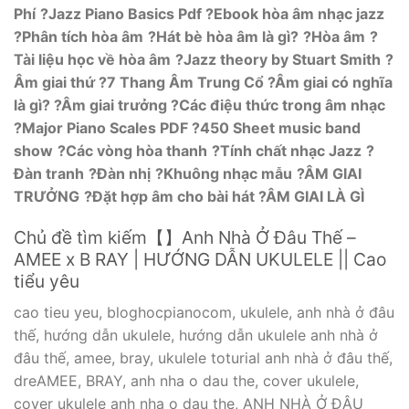
Phí
?Jazz Piano Basics Pdf
?Ebook hòa âm nhạc jazz
?Phân tích hòa âm
?Hát bè hòa âm là gì?
?Hòa âm
?
Tài liệu học về hòa âm
?Jazz theory by Stuart Smith
?
Âm giai thứ
?7 Thang Âm Trung Cổ
?Âm giai có nghĩa
là gì?
?Âm giai trưởng
?Các điệu thức trong âm nhạc
?Major Piano Scales PDF
?450 Sheet music band
show
?Các vòng hòa thanh
?Tính chất nhạc Jazz
?
Đàn tranh
?Đàn nhị
?Khuông nhạc mẫu
?ÂM GIAI
TRƯỞNG
?Đặt hợp âm cho bài hát
?ÂM GIAI LÀ GÌ
Chủ đề tìm kiếm【】Anh Nhà Ở Đâu Thế –
AMEE x B RAY | HƯỚNG DẪN UKULELE || Cao
tiểu yêu
cao tieu yeu, bloghocpianocom, ukulele, anh nhà ở đâu
thế, hướng dẫn ukulele, hướng dẫn ukulele anh nhà ở
đâu thế, amee, bray, ukulele toturial anh nhà ở đâu thế,
dreAMEE, BRAY, anh nha o dau the, cover ukulele,
cover ukulele anh nha o dau the, ANH NHÀ Ở ĐÂU