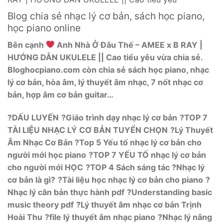
Blog chia sẻ nhạc lý cơ bản, sách học piano,
học piano online
Bên cạnh
Anh Nhà Ở Đâu Thế – AMEE x B RAY |
HƯỚNG DẪN UKULELE || Cao tiểu yêu vừa chia sẻ.
Bloghocpiano.com còn chia sẻ sách học piano, nhạc
lý cơ bản, hòa âm, lý thuyết âm nhạc, 7 nốt nhạc cơ
bản, hợp âm cơ bản guitar…
?DẤU LUYẾN
?Giáo trình dạy nhạc lý cơ bản
?TOP 7
TÀI LIỆU NHẠC LÝ CƠ BẢN TUYỂN CHỌN
?Lý Thuyết
Âm Nhạc Cơ Bản
?Top 5 Yếu tố nhạc lý cơ bản cho
người mới học piano
?TOP 7 YẾU TỐ nhạc lý cơ bản
cho người mới HỌC
?TOP 4 Sách sáng tác
?Nhạc lý
cơ bản là gì?
?Tài liệu học nhạc lý cơ bản cho piano
?
Nhạc lý căn bản thực hành pdf
?Understanding basic
music theory pdf
?Lý thuyết âm nhạc cơ bản Trịnh
Hoài Thu
?file lý thuyết âm nhạc piano
?Nhạc lý nâng