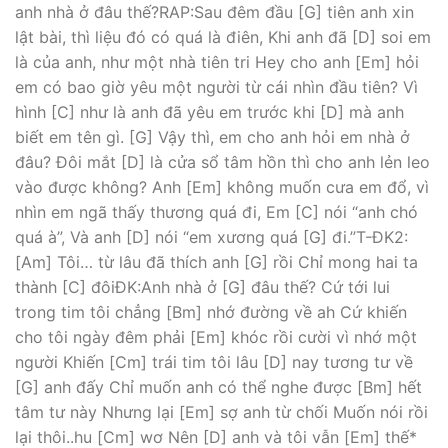
anh nhà ở đâu thế?RAP:Sau đêm đầu [G] tiên anh xin
lật bài, thì liệu đó có quá là điên, Khi anh đã [D] soi em
là của anh, như một nhà tiên tri Hey cho anh [Em] hỏi
em có bao giờ yêu một người từ cái nhìn đầu tiên? Vì
hình [C] như là anh đã yêu em trước khi [D] mà anh
biết em tên gì. [G] Vậy thì, em cho anh hỏi em nhà ở
đâu? Đôi mắt [D] là cửa sổ tâm hồn thì cho anh lẻn leo
vào được không? Anh [Em] không muốn cưa em đổ, vì
nhìn em ngã thấy thương quá đi, Em [C] nói “anh chó
quá à”, Và anh [D] nói “em xương quá [G] đi.”T-ĐK2:
[Am] Tôi… từ lâu đã thích anh [G] rồi Chỉ mong hai ta
thành [C] đôiĐK:Anh nhà ở [G] đâu thế? Cứ tới lui
trong tim tôi chẳng [Bm] nhớ đường về ah Cứ khiến
cho tôi ngày đêm phải [Em] khóc rồi cười vì nhớ một
người Khiến [Cm] trái tim tôi lâu [D] nay tương tư về
[G] anh đấy Chỉ muốn anh có thể nghe được [Bm] hết
tâm tư này Nhưng lại [Em] sợ anh từ chối Muốn nói rồi
lại thôi..hu [Cm] wơ Nên [D] anh và tôi vẫn [Em] thế*