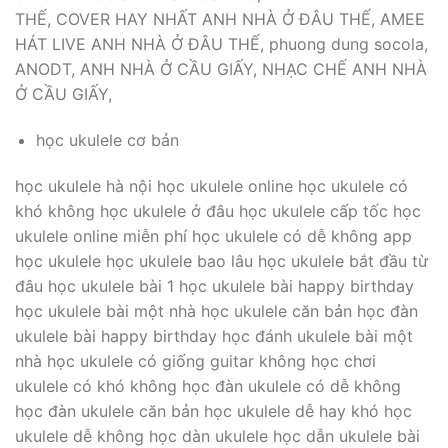
THẾ, COVER HAY NHẤT ANH NHÀ Ở ĐÂU THẾ, AMEE
HÁT LIVE ANH NHÀ Ở ĐÂU THẾ, phuong dung socola,
ANODT, ANH NHÀ Ở CẦU GIẤY, NHẠC CHẾ ANH NHÀ
Ở CẦU GIẤY,
học ukulele cơ bản
học ukulele hà nội học ukulele online học ukulele có
khó không học ukulele ở đâu học ukulele cấp tốc học
ukulele online miễn phí học ukulele có dễ không app
học ukulele học ukulele bao lâu học ukulele bắt đầu từ
đâu học ukulele bài 1 học ukulele bài happy birthday
học ukulele bài một nhà học ukulele căn bản học đàn
ukulele bài happy birthday học đánh ukulele bài một
nhà học ukulele có giống guitar không học chơi
ukulele có khó không học đàn ukulele có dễ không
học đàn ukulele căn bản học ukulele dễ hay khó học
ukulele dễ không học dàn ukulele học dẫn ukulele bài