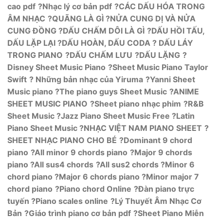
cao pdf
?Nhạc lý cơ bản pdf
?CÁC DẤU HÓA TRONG
ÂM NHẠC
?QUÃNG LÀ GÌ
?NỬA CUNG DỊ VÀ NỬA
CUNG ĐỒNG
?DẤU CHẤM DÔI LÀ GÌ
?DẤU HỒI TẤU,
DẤU LẶP LẠI
?DẤU HOÀN, DẤU CODA
? DẤU LÁY
TRONG PIANO
?DẤU CHẤM LƯU
?DẤU LẶNG
?
Disney Sheet Music Piano
?Sheet Music Piano Taylor
Swift
? Những bản nhạc của Yiruma
?Yanni Sheet
Music piano
?The piano guys Sheet Music
?ANIME
SHEET MUSIC PIANO
?Sheet piano nhạc phim
?R&B
Sheet Music
?Jazz Piano Sheet Music Free
?Latin
Piano Sheet Music
?NHẠC VIỆT NAM PIANO SHEET
?
SHEET NHẠC PIANO CHO BÉ
?Dominant 9 chord
piano
?All minor 9 chords piano
?Major 9 chords
piano
?All sus4 chords
?All sus2 chords
?Minor 6
chord piano
?Major 6 chords piano
?Minor major 7
chord piano
?Piano chord Online
?Đàn piano trực
tuyến
?Piano scales online
?Lý Thuyết Âm Nhạc Cơ
Bản
?Giáo trình piano cơ bản pdf
?Sheet Piano Miễn