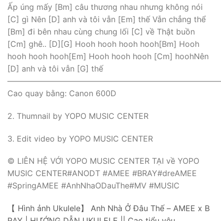
Ấp úng mấy [Bm] câu thương nhau nhưng không nói
[C] gì Nên [D] anh và tôi vẫn [Em] thế Vẫn chẳng thể
[Bm] đi bên nhau cùng chung lối [C] về Thật buồn
[Cm] ghê.. [D][G] Hooh hooh hooh hooh[Bm] Hooh
hooh hooh hooh[Em] Hooh hooh hooh [Cm] hoohNên
[D] anh và tôi vẫn [G] thế
————————————————————————————
Cao quay bằng: Canon 600D
2. Thumnail by YOPO MUSIC CENTER
3. Edit video by YOPO MUSIC CENTER
© LIÊN HỆ VỚI YOPO MUSIC CENTER TẠI về YOPO
MUSIC CENTER#ANODT #AMEE #BRAY#dreAMEE
#SpringAMEE #AnhNhaODauThe#MV #MUSIC
【 Hình ảnh Ukulele】 Anh Nhà Ở Đâu Thế – AMEE x B
RAY | HƯỚNG DẪN UKULELE || Cao tiểu yêu