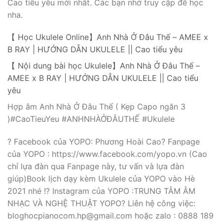
Cao tiểu yêu mới nhất. Các bạn nhớ truy cập để học
nha.
【 Học Ukulele Online】Anh Nhà Ở Đâu Thế – AMEE x
B RAY | HƯỚNG DẪN UKULELE || Cao tiểu yêu
【 Nội dung bài học Ukulele】Anh Nhà Ở Đâu Thế –
AMEE x B RAY | HƯỚNG DẪN UKULELE || Cao tiểu
yêu
Hợp âm Anh Nhà Ở Đâu Thế ( Kẹp Capo ngăn 3
)#CaoTieuYeu #ANHNHÀỞĐÂUTHẾ #Ukulele
? Facebook của YOPO: Phương Hoài Cao? Fanpage
của YOPO : https://www.facebook.com/yopo.vn (Cao
chỉ lựa đàn qua Fanpage này, tư vấn và lựa đàn
giúp)Book lịch dạy kèm Ukulele của YOPO vào Hè
2021 nhé !? Instagram của YOPO :TRUNG TÂM ÂM
NHẠC VÀ NGHỆ THUẬT YOPO? Liên hệ công việc:
bloghocpianocom.hp@gmail.com hoặc zalo : 0888 189