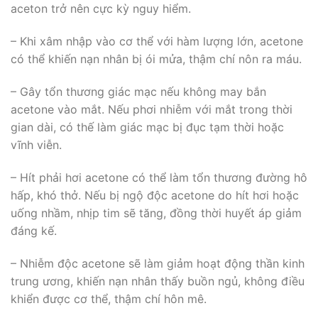
aceton trở nên cực kỳ nguy hiểm.
– Khi xâm nhập vào cơ thể với hàm lượng lớn, acetone
có thể khiến nạn nhân bị ói mửa, thậm chí nôn ra máu.
– Gây tổn thương giác mạc nếu không may bắn
acetone vào mắt. Nếu phơi nhiễm với mắt trong thời
gian dài, có thế làm giác mạc bị đục tạm thời hoặc
vĩnh viễn.
– Hít phải hơi acetone có thể làm tổn thương đường hô
hấp, khó thở. Nếu bị ngộ độc acetone do hít hơi hoặc
uống nhầm, nhịp tim sẽ tăng, đồng thời huyết áp giảm
đáng kế.
– Nhiễm độc acetone sẽ làm giảm hoạt động thần kinh
trung ương, khiến nạn nhân thấy buồn ngủ, không điều
khiển được cơ thể, thậm chí hôn mê.