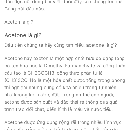
đón đọc nội dung bài viết dưới đây của chúng tối nhé.
Cùng bắt đầu nào.
Aceton là gì?
Acetone là gì?
Đầu tiên chúng ta hãy cùng tìm hiểu, acetone là gì?
Acetone hay axeton là một hợp chất hữu cơ dạng lỏng
có tên hóa học là Dimethyl Formadehyde và công thức
cấu tạo là CH3COCH3, công thức phân tử là
(CH3)2CO. Nó là một hóa chất được tổng trong phòng
thí nghiệm nhưng cũng có khá nhiều trong tự nhiên
như không khí, nước, đất. Trong cơ thể con người,
aetone được sản xuất và đào thải ra thông qua quá
trình trao đổi chất, điển hình là máu và nước tiểu.
Acetone được ứng dụng rộng rãi trong nhiều lĩnh vực
của cuộc sống với vai trò là dung môi, chất tẩy sơn.