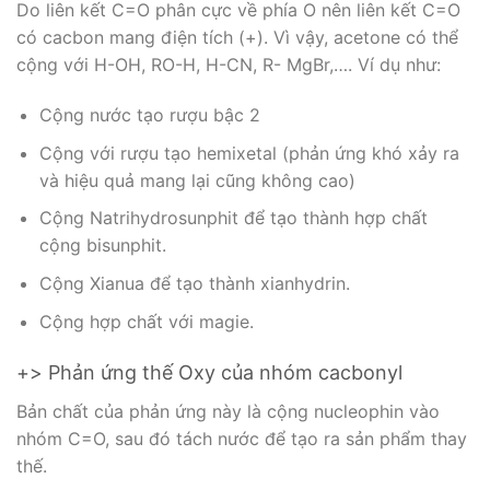
Do liên kết C=O phân cực về phía O nên liên kết C=O
có cacbon mang điện tích (+). Vì vậy, acetone có thể
cộng với H-OH, RO-H, H-CN, R- MgBr,…. Ví dụ như:
Cộng nước tạo rượu bậc 2
Cộng với rượu tạo hemixetal (phản ứng khó xảy ra
và hiệu quả mang lại cũng không cao)
Cộng Natrihydrosunphit để tạo thành hợp chất
cộng bisunphit.
Cộng Xianua để tạo thành xianhydrin.
Cộng hợp chất với magie.
+> Phản ứng thế Oxy của nhóm cacbonyl
Bản chất của phản ứng này là cộng nucleophin vào
nhóm C=O, sau đó tách nước để tạo ra sản phẩm thay
thế.