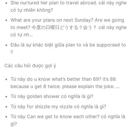
She nurtured her plan to travel abroad. cái này nghe
có tự nhiên không?
What are your plans on next Sunday? Are we going
to meet? 今度の日曜日どうする？会う？ cái này nghe
có tự nh…
Đâu là sự khác biệt giữa plan to và be supporsed to
?
Các câu hỏi được gợi ý
Từ này do u know what’s better than 69? it’s 88
because u get 8 twice. please explain the joke. …
Từ này golden shower có nghĩa là gì?
Từ này for shizzle my nizzle có nghĩa là gì?
Từ này Can we get to know each other? có nghĩa là
gì?