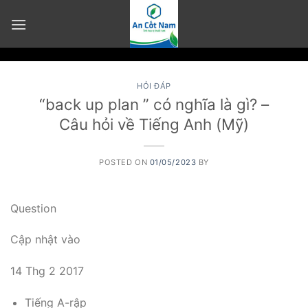
Skip
to
content
HỎI ĐÁP
“back up plan ” có nghĩa là gì? –
Câu hỏi về Tiếng Anh (Mỹ)
POSTED ON
01/05/2023
BY
Question
Cập nhật vào
14 Thg 2 2017
Tiếng A-rập