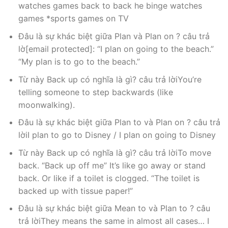
watches games back to back he binge watches
games *sports games on TV
Đâu là sự khác biệt giữa Plan và Plan on ? câu trả
lờ[email protected]: “I plan on going to the beach.”
“My plan is to go to the beach.”
Từ này Back up có nghĩa là gì? câu trả lờiYou’re
telling someone to step backwards (like
moonwalking).
Đâu là sự khác biệt giữa Plan to và Plan on ? câu trả
lờiI plan to go to Disney / I plan on going to Disney
Từ này Back up có nghĩa là gì? câu trả lờiTo move
back. “Back up off me” It’s like go away or stand
back. Or like if a toilet is clogged. “The toilet is
backed up with tissue paper!”
Đâu là sự khác biệt giữa Mean to và Plan to ? câu
trả lờiThey means the same in almost all cases… I