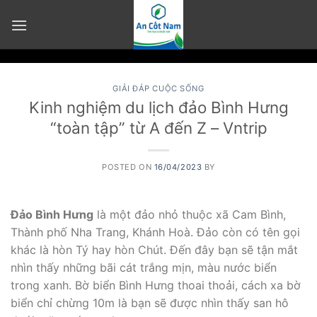
Skip
to
content
GIẢI ĐÁP CUỘC SỐNG
Kinh nghiệm du lịch đảo Bình Hưng
“toàn tập” từ A đến Z – Vntrip
POSTED ON
16/04/2023
BY
Đ
ảo Bình H
ư
ng
là một đảo nhỏ thuộc xã Cam Bình,
Thành phố Nha Trang, Khánh Hoà. Đảo còn có tên gọi
khác là hòn Tý hay hòn Chút. Đến đây bạn sẽ tận mắt
nhìn thấy những bãi cát trắng mịn, màu nước biển
trong xanh. Bờ biển Bình Hưng thoai thoải, cách xa bờ
biển chỉ chừng 10m là bạn sẽ được nhìn thấy san hô