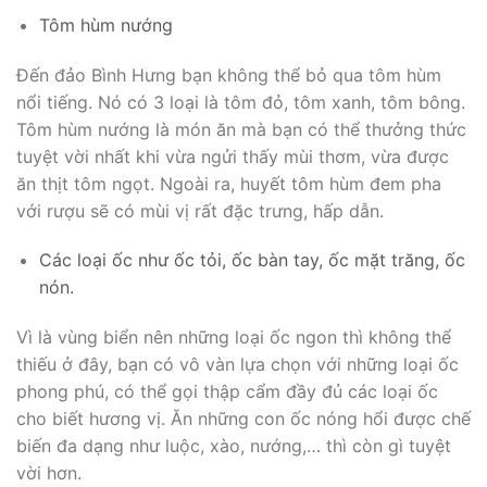
Tôm hùm nướng
Đến đảo Bình Hưng bạn không thể bỏ qua tôm hùm
nổi tiếng. Nó có 3 loại là tôm đỏ, tôm xanh, tôm bông.
Tôm hùm nướng là món ăn mà bạn có thể thưởng thức
tuyệt vời nhất khi vừa ngửi thấy mùi thơm, vừa được
ăn thịt tôm ngọt. Ngoài ra, huyết tôm hùm đem pha
với rượu sẽ có mùi vị rất đặc trưng, hấp dẫn.
Các loại ốc như ốc tỏi, ốc bàn tay, ốc mặt trăng, ốc
nón.
Vì là vùng biển nên những loại ốc ngon thì không thể
thiếu ở đây, bạn có vô vàn lựa chọn với những loại ốc
phong phú, có thể gọi thập cẩm đầy đủ các loại ốc
cho biết hương vị. Ăn những con ốc nóng hổi được chế
biến đa dạng như luộc, xào, nướng,… thì còn gì tuyệt
vời hơn.