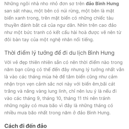
Những ngôi nhà nho nhỏ đơn sơ trên
đảo Bình Hưng
san sát nhau, một bên có núi rừng, một bên là mặt
biển xanh trong, trên mặt biển có những chiếc tàu
thuyền đánh bắt cá của ngư dân. Nhìn trên cao đảo
như một bức tranh có kết cấu hài hoà được vẽ nên từ
đôi bàn tay của một nghệ nhân nổi tiếng.
Thời điểm lý tưởng để đi du lịch Bình Hưng
Với vẻ đẹp thiên nhiên sẵn có nên thời điểm nào trong
năm bạn cũng có thể đến đây nhưng lý tưởng nhất vẫn
là vào các tháng mùa hè để tắm biển cũng như cảm
nhận trọn vẹn cảnh sắc nơi này với biển êm,bãi cát
trắng và nắng vàng lung linh, chỉ nên lưu ý là nếu đi
vào các tháng 9, tháng 10, tháng 11 thì nên tránh
những ngày có mưa bão vì đây là những tháng có
nhiều mưa bão nhất trong năm ở đảo Bình Hưng.
Cách
đ
i
đ
ến
đ
ảo