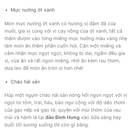
Mực nướng ớt xanh
Món mực nướng ớt xanh có hương vị đậm đà của
muối, gia vị cùng với vị cay nồng của ớt xanh, tất cả
thấm đượm vào từng miếng mực nướng màu vàng nhẹ
làm món ăn thêm phần cuốn hút. Cắn một miếng và
cảm nhận mực ngọt ngọt, không bị dai, ngấm đều gia
vị, vừa ăn và rất ngon miệng, nhớ ăn kèm rau thơm,
dưa leo để món ăn tròn vị hơn nhé!
Cháo hải sản
Húp một ngụm cháo hải sản nóng hổi ngon ngọt với vị
ngọt từ tôm, trai, hàu, bào ngư cộng với độ dẻo thơm
của gạo nếp và gạo tẻ, quyện với mùi thơm của rau
mùi và hành lá tại
đảo Bình Hưng
vào bữa sáng hay
buổi tối sương xuống thì còn gì bằng.