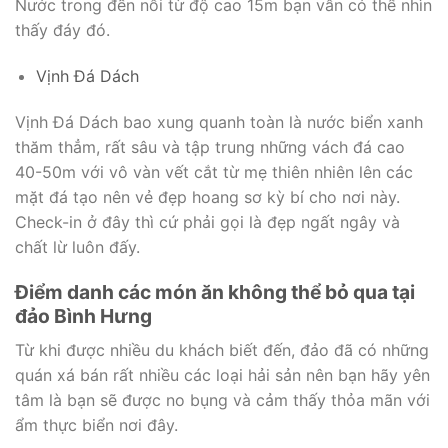
Nước trong đến nỗi từ độ cao 15m bạn vẫn có thể nhìn
thấy đáy đó.
Vịnh Đá Dách
Vịnh Đá Dách bao xung quanh toàn là nước biển xanh
thăm thẳm, rất sâu và tập trung những vách đá cao
40-50m với vô vàn vết cắt từ mẹ thiên nhiên lên các
mặt đá tạo nên vẻ đẹp hoang sơ kỳ bí cho nơi này.
Check-in ở đây thì cứ phải gọi là đẹp ngất ngây và
chất lừ luôn đấy.
Đ
iểm danh các món
ă
n không thể bỏ qua tại
đ
ảo Bình H
ư
ng
Từ khi được nhiều du khách biết đến, đảo đã có những
quán xá bán rất nhiều các loại hải sản nên bạn hãy yên
tâm là bạn sẽ được no bụng và cảm thấy thỏa mãn với
ẩm thực biển nơi đây.