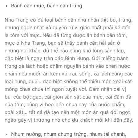
Bánh căn mực, bánh căn trứng
Nha Trang có đủ loại bánh căn như nhân thịt bò, trứng,
nhưng ngon nhất và quyến rũ vị giác nhất phải kể đến
là tôm với mực. Nếu đã từng được ăn bánh căn tôm,
mực ở Nha Trang, bạn sẽ thấy bánh căn hải sản ở
những nơi khác, dù thế nào cũng khó lòng sánh kịp,
đặc biệt là ngay trên đảo Bình Hưng. Gói miếng bánh
trong xà lách hoặc chấm nguyên bánh vào chén nước
chấm nếu muốn ăn kèm với rau sống, xà lách cùng các
loại húng, quế… đặc biệt không thể thiếu món xoài xắt
mỏng chua chua thì ngon tuyệt vời. Cảm nhận cái vị
bùi của bột gạo, cái giòn sần sật của mực, cái đậm đà
của tôm, cùng vị beo béo chua cay của nước chấm,
xoài xắt… tất cả đã tạo nên một món ăn quá đỗi ngọt
ngào gây vị thương nhớ cho du khách mỗi khi đến đây.
Nhum nướng, nhum chưng trứng, nhum tái chanh,