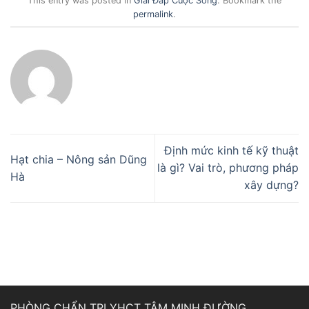
This entry was posted in
Giải Đáp Cuộc Sống
. Bookmark the
permalink
.
Định mức kinh tế kỹ thuật
Hạt chia – Nông sản Dũng
là gì? Vai trò, phương pháp
Hà
xây dựng?
PHÒNG CHẨN TRỊ YHCT TÂM MINH ĐƯỜNG