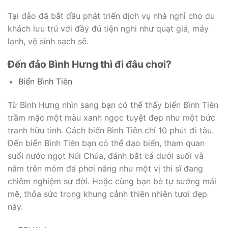
Tại đảo đã bắt đầu phát triển dịch vụ nhà nghỉ cho du
khách lưu trú với đầy đủ tiện nghi như quạt giá, máy
lạnh, vệ sinh sạch sẽ.
Đ
ến
đ
ảo Bình H
ư
ng thì
đ
i
đ
âu ch
ơ
i?
Biển Bình Tiên
Từ Bình Hưng nhìn sang bạn có thể thấy biển Bình Tiên
trầm mặc một màu xanh ngọc tuyệt đẹp như một bức
tranh hữu tình. Cách biển Bình Tiên chỉ 10 phút đi tàu.
Đến biển Bình Tiên bạn có thể dạo biển, tham quan
suối nước ngọt Núi Chúa, đánh bắt cá dưới suối và
nằm trên mỏm đá phơi nắng như một vị thi sĩ đang
chiêm nghiệm sự đời. Hoặc cùng bạn bè tự sướng mải
mê, thỏa sức trong khung cảnh thiên nhiên tươi đẹp
này.