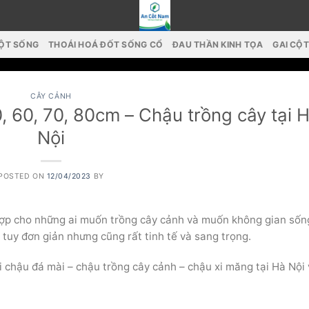
CỘT SỐNG
THOÁI HOÁ ĐỐT SỐNG CỔ
ĐAU THẦN KINH TỌA
GAI CỘ
CÂY CẢNH
 60, 70, 80cm – Chậu trồng cây tại 
Nội
POSTED ON
12/04/2023
BY
hợp cho những ai muốn trồng cây cảnh và muốn không gian sốn
tuy đơn giản nhưng cũng rất tinh tế và sang trọng.
chậu đá mài – chậu trồng cây cảnh – chậu xi măng tại Hà Nội 