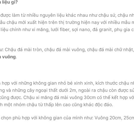
liệu gì?
được làm từ nhiều nguyên liệu khác nhau như chậu sứ, chậu n
ẫu chậu mới xuất hiện trên thị trường hiện nay với nhiều mẫu 
ệu chính như xi măng, lưới fiber, sợi nano, đá granit, phụ gia 
ư: Chậu đá mài tròn, chậu đá mài vuông, chậu đá mài chữ nhật
h vuông
.
 hợp với những không gian nhỏ bé xinh xinh, kích thước chậu 
ng và những cây ngoại thất dưới 2m, ngoài ra chậu còn được s
 cũng được. Chậu xi măng đá mài vuông 30cm có thể kết hợp vớ
nh một nhóm chậu từ thấp lên cao cũng khác độc đáo.
ựa chọn phù hợp với không gian của mình như: Vuông 20cm, 25c