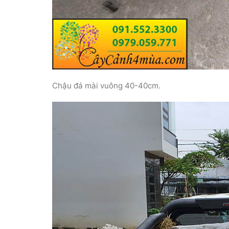
Chậu đá mài vuông 40-40cm.