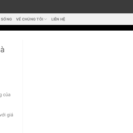
T SỐNG
VỂ CHÚNG TÔI
LIÊN HỆ
Hà
g của
với giá