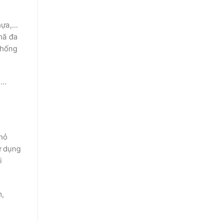
hựa,…
mã đa
chống
,…
nhỏ
ử dụng
i
m,