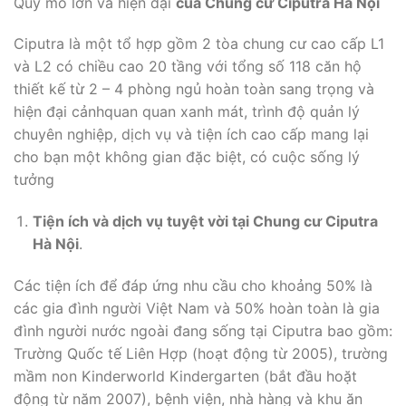
Quy mô lớn và hiện đại
của
Chung cư Ciputra Hà Nội
Ciputra là một tổ hợp gồm 2 tòa chung cư cao cấp L1
và L2 có chiều cao 20 tầng với tổng số 118 căn hộ
thiết kế từ 2 – 4 phòng ngủ hoàn toàn sang trọng và
hiện đại cảnhquan quan xanh mát, trình độ quản lý
chuyên nghiệp, dịch vụ và tiện ích cao cấp mang lại
cho bạn một không gian đặc biệt, có cuộc sống lý
tưởng
Tiện ích và dịch vụ tuyệt vời tại Chung cư Ciputra
Hà Nội
.
Các tiện ích để đáp ứng nhu cầu cho khoảng 50% là
các gia đình người Việt Nam và 50% hoàn toàn là gia
đình người nước ngoài đang sống tại Ciputra bao gồm:
Trường Quốc tế Liên Hợp (hoạt động từ 2005), trường
mầm non Kinderworld Kindergarten (bắt đầu hoặt
động từ năm 2007), bệnh viện, nhà hàng và khu ăn