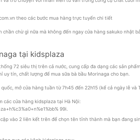
 và trò chuyện với nhân viên tư vấn trong công cụ chat cuối 
com.vn theo các bước mua hàng trực tuyến chi tiết
còn chần chừ gì nữa mà không đến ngay cửa hàng sakuko nhật b
aga tại kidsplaza
thống 72 siêu thị trên cả nước, cung cấp đa dạng các sản phẩ
hỉ uy tín, chất lượng để mua sữa bà bầu Morinaga cho bạn.
quốc, mở cửa hàng tuần từ 7h45 đến 22h15 (kể cả ngày lễ và T
m các cửa hàng kidsplaza tại Hà Nội:
plaza+h%c3%a0+n%e1%bb% 99i.
 cập vào 2 liên kết trên để chọn tên tỉnh thành mà bạn đang si