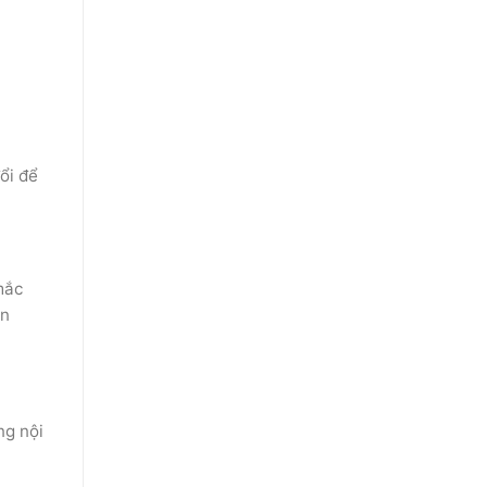
ổi để
mắc
ản
ng nội