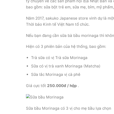
ty chuyên về các sản phẩm nội địa Nhật Bản và 
bao gồm: sữa bột trẻ em, sữa mẹ, bỉm, mỹ phẩm
Năm 2017, sakuko Japanese store vinh dự là một
Thời báo Kinh tế Việt Nam tổ chức.
Nếu bạn đang cần sữa bà bầu morinaga thì khô
Hiện có 3 phiên bản của hệ thống, bao gồm:
Trà sữa có vị Trà sữa Morinaga
Sữa có vị trà xanh Morinaga (Matcha)
Sữa lắc Morinaga vị cà phê
Giá cực tốt
250.000đ / hộp
.
Sữa bầu Morinaga có 3 vị cho mẹ bầu lựa chọn