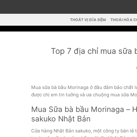
Skip
to
content
THOÁT VỊ ĐĨA ĐỆM
THOÁI HÓA 
Top 7 địa chỉ mua sữ
Mua sữa bà bầu Morinaga ở đâu đảm bảo chất lư
được chị em tin tưởng và ưa chuộng mua sữa Mor
Mua Sữa bà bầu Morinaga – H
sakuko Nhật Bản
Cửa hàng Nhật Bản sakuko, một công ty bán lẻ t