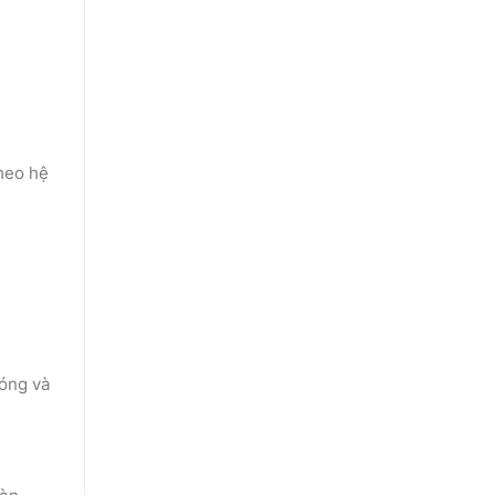
heo hệ
hóng và