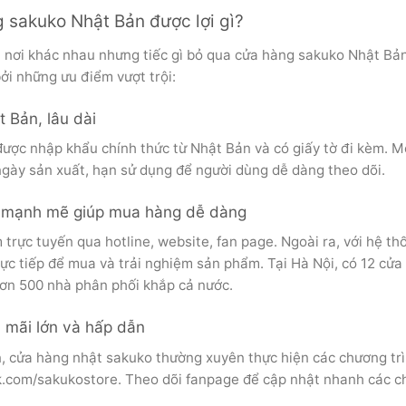
 sakuko Nhật Bản được lợi gì?
 nơi khác nhau nhưng tiếc gì bỏ qua cửa hàng sakuko Nhật Bả
bởi những ưu điểm vượt trội:
 Bản, lâu dài
ợc nhập khẩu chính thức từ Nhật Bản và có giấy tờ đi kèm. M
gày sản xuất, hạn sử dụng để người dùng dễ dàng theo dõi.
ếp mạnh mẽ giúp mua hàng dễ dàng
rực tuyến qua hotline, website, fan page. Ngoài ra, với hệ th
ực tiếp để mua và trải nghiệm sản phẩm. Tại Hà Nội, có 12 cửa
hơn 500 nhà phân phối khắp cả nước.
 mãi lớn và hấp dẫn
n, cửa hàng nhật sakuko thường xuyên thực hiện các chương tr
k.com/sakukostore. Theo dõi fanpage để cập nhật nhanh các 