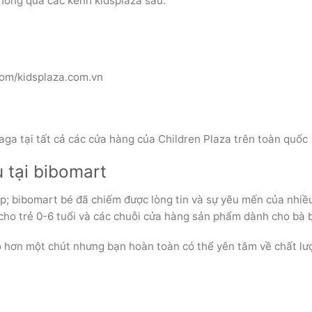
thông qua các kênh kidsplaza sau:
com/kidsplaza.com.vn
a tại tất cả các cửa hàng của Children Plaza trên toàn quốc
 tại bibomart
p; bibomart bé đã chiếm được lòng tin và sự yêu mến của nhiề
ho trẻ 0-6 tuổi và các chuỗi cửa hàng sản phẩm dành cho bà 
ao hơn một chút nhưng bạn hoàn toàn có thể yên tâm về chất lư