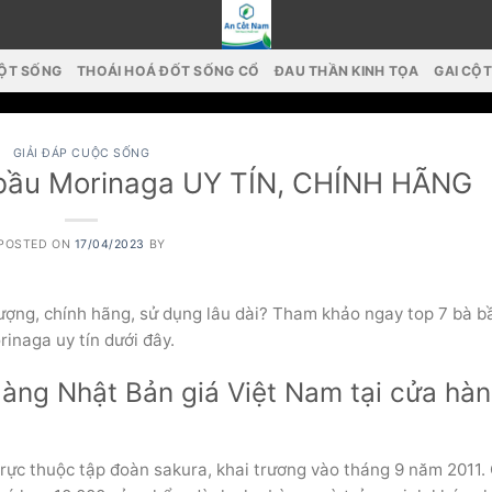
CỘT SỐNG
THOÁI HOÁ ĐỐT SỐNG CỔ
ĐAU THẦN KINH TỌA
GAI CỘ
GIẢI ĐÁP CUỘC SỐNG
a bầu Morinaga UY TÍN, CHÍNH HÃNG
POSTED ON
17/04/2023
BY
ợng, chính hãng, sử dụng lâu dài? Tham khảo ngay top 7 bà b
inaga uy tín dưới đây.
àng Nhật Bản giá Việt Nam tại cửa hà
rực thuộc tập đoàn sakura, khai trương vào tháng 9 năm 2011.