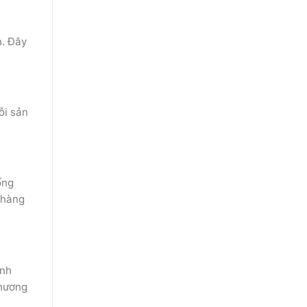
n. Đây
ỗi sản
ống
 hàng
ình
chương