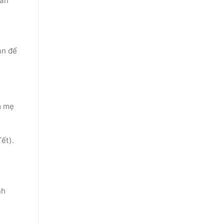
màn
ản để
m mẹ
ết).
nh