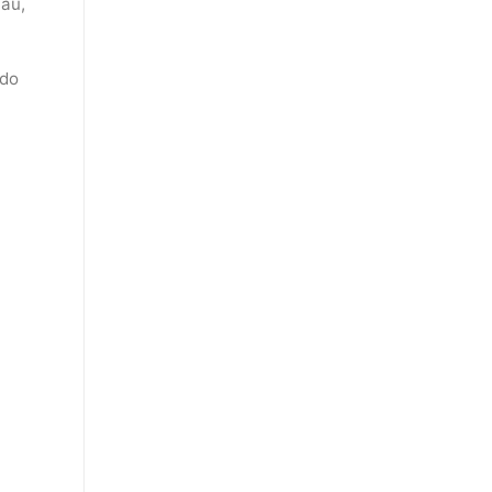
hau,
 do