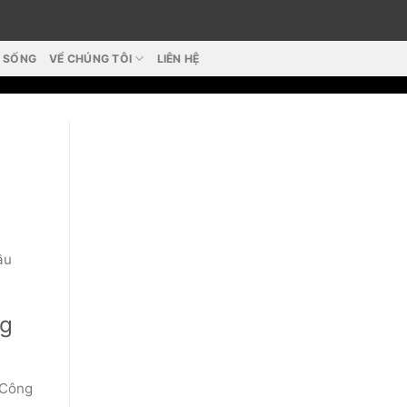
T SỐNG
VỂ CHÚNG TÔI
LIÊN HỆ
ầu
ng
 Công