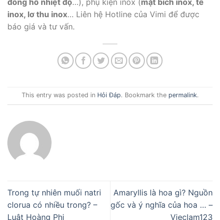
đồng hồ nhiệt độ
…), phụ kiện inox (
mặt bích inox, tê
inox, lơ thu inox
… Liên hệ Hotline của Vimi để được
báo giá và tư vấn.
This entry was posted in
Hỏi Đáp
. Bookmark the
permalink
.
Trong tự nhiên muối natri
Amaryllis là hoa gì? Nguồn
clorua có nhiều trong? –
gốc và ý nghĩa của hoa … –
Luật Hoàng Phi
Vieclam123