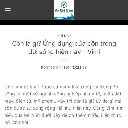
Skip
to
content
HỎI ĐÁP
Cồn là gì? Ứng dụng của cồn trong
đời sống hiện nay – Vimi
POSTED ON
19/04/2023
BY
Cồn là một chất được sử dụng khá rộng rãi trong đời
sống và một số ngành công nghiệp như y tế, in ấn dệt
may, điện tử, mỹ phẩm…Vậy thì cồn là gì? Lý do gì mà
cồn được sử dụng rộng rãi như hiện nay. Cùng Vimi tìm
hiểu qua bài viết dưới đây để có thêm nhiều kiến thức
bổ ích nhé!