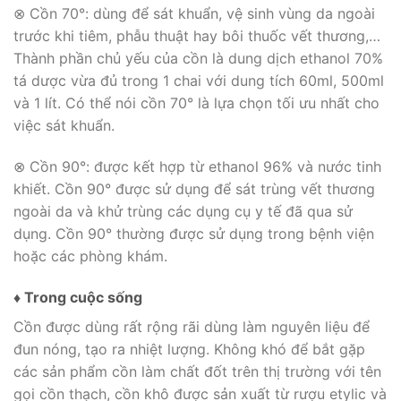
⊗ Cồn 70°: dùng để sát khuẩn, vệ sinh vùng da ngoài
trước khi tiêm, phẫu thuật hay bôi thuốc vết thương,…
Thành phần chủ yếu của cồn là dung dịch ethanol 70%
tá dược vừa đủ trong 1 chai với dung tích 60ml, 500ml
và 1 lít. Có thể nói cồn 70° là lựa chọn tối ưu nhất cho
việc sát khuẩn.
⊗ Cồn 90°: được kết hợp từ ethanol 96% và nước tinh
khiết. Cồn 90° được sử dụng để sát trùng vết thương
ngoài da và khử trùng các dụng cụ y tế đã qua sử
dụng. Cồn 90° thường được sử dụng trong bệnh viện
hoặc các phòng khám.
♦ Trong cuộc sống
Cồn được dùng rất rộng rãi dùng làm nguyên liệu để
đun nóng, tạo ra nhiệt lượng. Không khó để bắt gặp
các sản phẩm cồn làm chất đốt trên thị trường với tên
gọi cồn thạch, cồn khô được sản xuất từ rượu etylic và