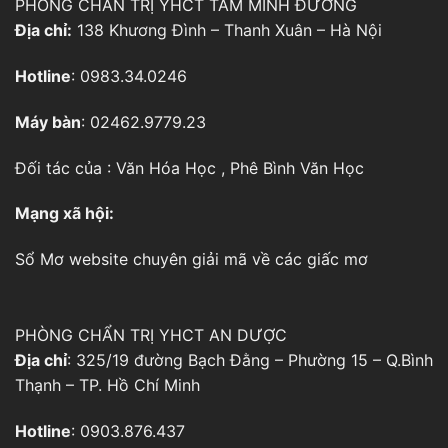
PHÒNG CHẨN TRỊ YHCT TÂM MINH ĐƯỜNG
Địa chỉ:
138 Khương Đình – Thanh Xuân – Hà Nội
Hotline
: 0983.34.0246
Máy bàn
: 02462.9779.23
Đối tác của :
Văn Hóa Học
,
Phê Bình Văn Học
Mạng xã hội:
Sổ Mơ
website chuyên giải mã về các giấc mơ
PHÒNG CHẨN TRỊ YHCT AN DƯỢC
Địa chỉ
: 325/19 đường Bạch Đằng – Phường 15 – Q.Bình
Thạnh – TP. Hồ Chí Minh
Hotline
: 0903.876.437