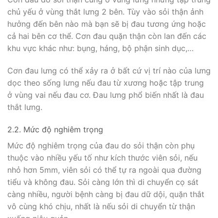
chủ yếu ở vùng thắt lưng 2 bên. Tùy vào sỏi thận ảnh
hưởng đến bên nào mà bạn sẽ bị đau tương ứng hoặc
cả hai bên cơ thể. Cơn đau quặn thận còn lan đến các
khu vực khác như: bụng, háng, bộ phận sinh dục,…
Cơn đau lưng có thể xảy ra ở bất cứ vị trí nào của lưng
dọc theo sống lưng nếu đau từ xương hoặc tập trung
ở vùng vai nếu đau cơ. Đau lưng phổ biến nhất là đau
thắt lưng.
2.2. Mức độ nghiêm trọng
Mức độ nghiêm trọng của đau do sỏi thận còn phụ
thuộc vào nhiều yếu tố như kích thước viên sỏi, nếu
nhỏ hơn 5mm, viên sỏi có thể tự ra ngoài qua đường
tiểu và không đau. Sỏi càng lớn thì di chuyển cọ sát
càng nhiều, người bệnh càng bị đau dữ dội, quặn thắt
vô cùng khó chịu, nhất là nếu sỏi di chuyển từ thận